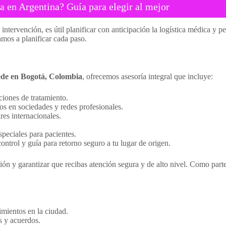
 en Argentina? Guía para elegir al mejor
intervención, es útil planificar con anticipación la logística médica y p
mos a planificar cada paso.
sede en Bogotá, Colombia
, ofrecemos asesoría integral que incluye:
ciones de tratamiento.
dos en sociedades y redes profesionales.
es internacionales.
speciales para pacientes.
ontrol y guía para retorno seguro a tu lugar de origen.
cisión y garantizar que recibas atención segura y de alto nivel. Como par
imientos en la ciudad.
s y acuerdos.