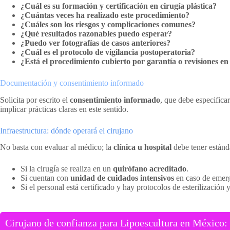
¿Cuál es su formación y certificación en cirugía plástica?
¿Cuántas veces ha realizado este procedimiento?
¿Cuáles son los riesgos y complicaciones comunes?
¿Qué resultados razonables puedo esperar?
¿Puedo ver fotografías de casos anteriores?
¿Cuál es el protocolo de vigilancia postoperatoria?
¿Está el procedimiento cubierto por garantía o revisiones en
Documentación y consentimiento informado
Solicita por escrito el
consentimiento informado
, que debe especifica
implicar prácticas claras en este sentido.
Infraestructura: dónde operará el cirujano
No basta con evaluar al médico; la
clínica u hospital
debe tener estánd
Si la cirugía se realiza en un
quirófano acreditado
.
Si cuentan con
unidad de cuidados intensivos
en caso de emer
Si el personal está certificado y hay protocolos de esterilización y
Cirujano de confianza para Lipoescultura en México: g