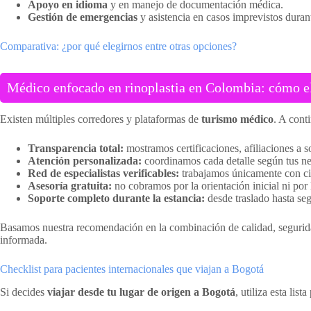
Apoyo en idioma
y en manejo de documentación médica.
Gestión de emergencias
y asistencia en casos imprevistos durant
Comparativa: ¿por qué elegirnos entre otras opciones?
Médico enfocado en rinoplastia en Colombia: cómo ele
Existen múltiples corredores y plataformas de
turismo médico
. A cont
Transparencia total:
mostramos certificaciones, afiliaciones a s
Atención personalizada:
coordinamos cada detalle según tus ne
Red de especialistas verificables:
trabajamos únicamente con ci
Asesoría gratuita:
no cobramos por la orientación inicial ni por 
Soporte completo durante la estancia:
desde traslado hasta se
Basamos nuestra recomendación en la combinación de calidad, segurida
informada.
Checklist para pacientes internacionales que viajan a Bogotá
Si decides
viajar desde tu lugar de origen a Bogotá
, utiliza esta lis