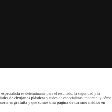
l
especialista
es determinante para el resultado, la seguridad y la
dades de cirujanos plásticos
y redes de especialistas importan, y cómo
esoría es gratuita
y que
somos una página de turismo médico en