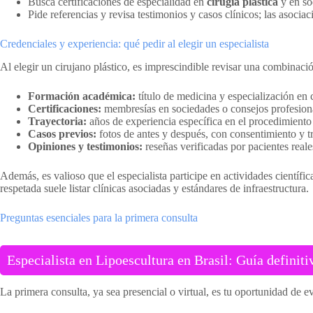
Busca certificaciones de especialidad en
cirugía plástica
y en soc
Pide referencias y revisa testimonios y casos clínicos; las asocia
Credenciales y experiencia: qué pedir al elegir un especialista
Al elegir un cirujano plástico, es imprescindible revisar una combinac
Formación académica:
título de medicina y especialización en 
Certificaciones:
membresías en sociedades o consejos profesional
Trayectoria:
años de experiencia específica en el procedimiento
Casos previos:
fotos de antes y después, con consentimiento y t
Opiniones y testimonios:
reseñas verificadas por pacientes reale
Además, es valioso que el especialista participe en actividades científ
respetada suele listar clínicas asociadas y estándares de infraestructura.
Preguntas esenciales para la primera consulta
Especialista en Lipoescultura en Brasil: Guía definiti
La primera consulta, ya sea presencial o virtual, es tu oportunidad de e