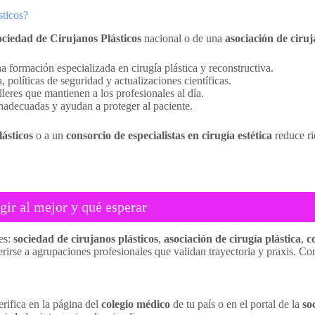
sticos?
ciedad de Cirujanos Plásticos
nacional o de una
asociación de ciruj
 formación especializada en cirugía plástica y reconstructiva.
 políticas de seguridad y actualizaciones científicas.
lleres que mantienen a los profesionales al día.
inadecuadas y ayudan a proteger al paciente.
lásticos
o a un
consorcio de especialistas en cirugía estética
reduce ri
gir al mejor y qué esperar
es:
sociedad de cirujanos plásticos
,
asociación de cirugía plástica
,
c
erirse a agrupaciones profesionales que validan trayectoria y praxis. Co
erifica en la página del
colegio médico
de tu país o en el portal de la
so