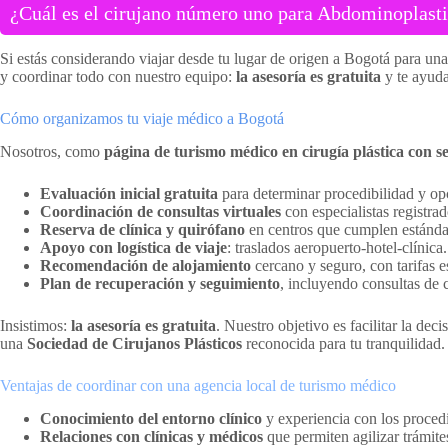
¿Cuál es el cirujano número uno para Abdominoplastia
Si estás considerando viajar desde tu lugar de origen a Bogotá para una 
y coordinar todo con nuestro equipo:
la asesoría es gratuita
y te ayuda
Cómo organizamos tu viaje médico a Bogotá
Nosotros, como
página de turismo médico en cirugía plástica con 
Evaluación inicial gratuita
para determinar procedibilidad y op
Coordinación de consultas virtuales
con especialistas registra
Reserva de clínica y quirófano
en centros que cumplen estándar
Apoyo con logística de viaje
: traslados aeropuerto-hotel-clínica.
Recomendación de alojamiento
cercano y seguro, con tarifas e
Plan de recuperación y seguimiento
, incluyendo consultas de c
Insistimos:
la asesoría es gratuita
. Nuestro objetivo es facilitar la de
una
Sociedad de Cirujanos Plásticos
reconocida para tu tranquilidad.
Ventajas de coordinar con una agencia local de turismo médico
Conocimiento del entorno clínico
y experiencia con los proced
Relaciones con clínicas y médicos
que permiten agilizar trámite