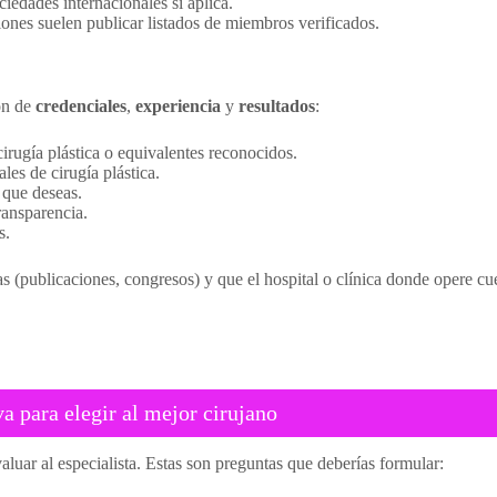
iedades internacionales si aplica.
ciones suelen publicar listados de miembros verificados.
ión de
credenciales
,
experiencia
y
resultados
:
cirugía plástica o equivalentes reconocidos.
es de cirugía plástica.
 que deseas.
ransparencia.
s.
icas (publicaciones, congresos) y que el hospital o clínica donde opere 
va para elegir al mejor cirujano
valuar al especialista. Estas son preguntas que deberías formular: