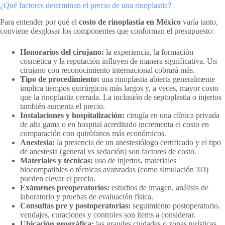
¿Qué factores determinan el precio de una rinoplastia?
Para entender por qué el
costo de rinoplastia en México
varía tanto,
conviene desglosar los componentes que conforman el presupuesto:
Honorarios del cirujano:
la experiencia, la formación
cosmética y la reputación influyen de manera significativa. Un
cirujano con reconocimiento internacional cobrará más.
Tipo de procedimiento:
una rinoplastia abierta generalmente
implica tiempos quirúrgicos más largos y, a veces, mayor costo
que la rinoplastia cerrada. La inclusión de septoplastia o injertos
también aumenta el precio.
Instalaciones y hospitalización:
cirugía en una clínica privada
de alta gama o en hospital acreditado incrementa el costo en
comparación con quirófanos más económicos.
Anestesia:
la presencia de un anestesiólogo certificado y el tipo
de anestesia (general vs sedación) son factores de costo.
Materiales y técnicas:
uso de injertos, materiales
biocompatibles o técnicas avanzadas (como simulación 3D)
pueden elevar el precio.
Exámenes preoperatorios:
estudios de imagen, análisis de
laboratorio y pruebas de evaluación física.
Consultas pre y postoperatorias:
seguimiento postoperatorio,
vendajes, curaciones y controles son ítems a considerar.
Ubicación geográfica:
las grandes ciudades o zonas turísticas