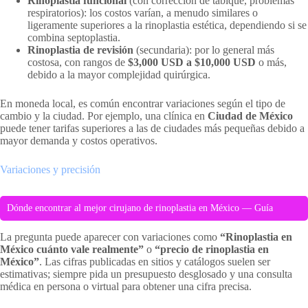
Rinoplastia funcional
(con corrección de tabique, problemas
respiratorios): los costos varían, a menudo similares o
ligeramente superiores a la rinoplastia estética, dependiendo si se
combina septoplastia.
Rinoplastia de revisión
(secundaria): por lo general más
costosa, con rangos de
$3,000 USD a $10,000 USD
o más,
debido a la mayor complejidad quirúrgica.
En moneda local, es común encontrar variaciones según el tipo de
cambio y la ciudad. Por ejemplo, una clínica en
Ciudad de México
puede tener tarifas superiores a las de ciudades más pequeñas debido a
mayor demanda y costos operativos.
Variaciones y precisión
Dónde encontrar al mejor cirujano de rinoplastia en México — Guía
La pregunta puede aparecer con variaciones como
“Rinoplastia en
México cuánto vale realmente”
o
“precio de rinoplastia en
México”
. Las cifras publicadas en sitios y catálogos suelen ser
estimativas; siempre pida un presupuesto desglosado y una consulta
médica en persona o virtual para obtener una cifra precisa.