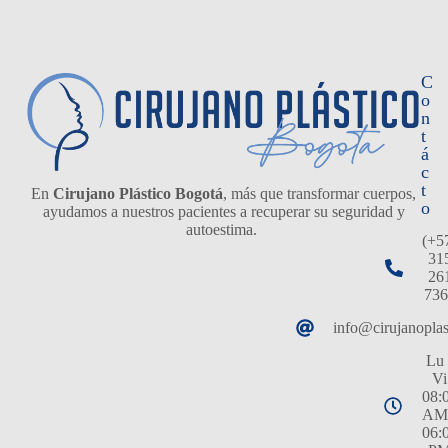
C
o
n
t
á
c
t
En
Cirujano Plástico Bogotá
, más que transformar cuerpos,
o
ayudamos a nuestros pacientes a recuperar su seguridad y
autoestima.
(+5
31
26
736
info@cirujanopla
Lu 
Vi
08:
AM
06: