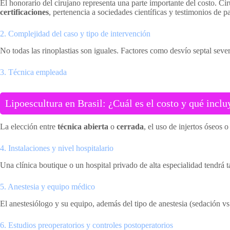
El honorario del cirujano representa una parte importante del costo. C
certificaciones
, pertenencia a sociedades científicas y testimonios de p
2. Complejidad del caso y tipo de intervención
No todas las rinoplastias son iguales. Factores como desvío septal sever
3. Técnica empleada
Lipoescultura en Brasil: ¿Cuál es el costo y qué inclu
La elección entre
técnica abierta
o
cerrada
, el uso de injertos óseos
4. Instalaciones y nivel hospitalario
Una clínica boutique o un hospital privado de alta especialidad tendrá ta
5. Anestesia y equipo médico
El anestesiólogo y su equipo, además del tipo de anestesia (sedación vs 
6. Estudios preoperatorios y controles postoperatorios