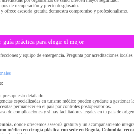
s acreditadas por organismos de salud ofrecen mayor seguridad.
empos de recuperación y precio desglosado.
y ofrece asesoría gratuita demuestra compromiso y profesionalismo.
 guía práctica para elegir el mejor
nfecciones y equipo de emergencia. Pregunta por acreditaciones locales o
onales
s:
n presupuesto detallado.
encias especializadas en turismo médico pueden ayudarte a gestionar logí
esitas permanecer en el país por controles postoperatorios.
o de complicaciones y si hay facilitadores legales en tu país de origen
lombia
, donde ofrecemos asesoría gratuita y un acompañamiento integra
smo médico en cirugía plástica con sede en Bogotá, Colombia
,
reco