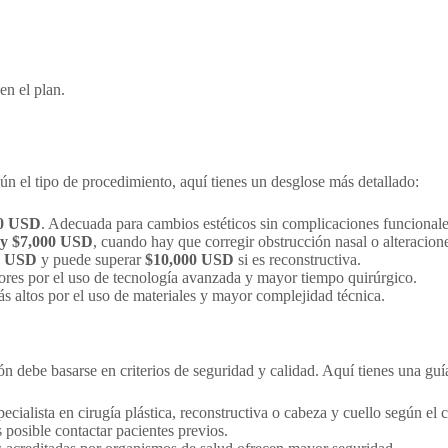
en el plan.
ún el tipo de procedimiento, aquí tienes un desglose más detallado:
00 USD
. Adecuada para cambios estéticos sin complicaciones funcional
 y $7,000 USD
, cuando hay que corregir obstrucción nasal o alteracione
0 USD
y puede superar
$10,000 USD
si es reconstructiva.
ores por el uso de tecnología avanzada y mayor tiempo quirúrgico.
s altos por el uso de materiales y mayor complejidad técnica.
ión debe basarse en criterios de seguridad y calidad. Aquí tienes una guí
pecialista en cirugía plástica, reconstructiva o cabeza y cuello según e
posible contactar pacientes previos.