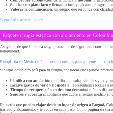
Comprobar acreditación de la clínica u hospital:
instalacione
Solicitar un plan claro y firmado:
incluye alcance, riesgos, ti
Valorar la comunicación:
un equipo que responde con claridad 
Seguridad y acreditaciones
Paquete cirugía estética con alojamiento en Colombia:
Asegúrate de que la clínica tenga protocolos de seguridad, control de i
tranquilidad.
Rinoplastia en México cuánto cuesta: consejos para pacientes internaci
Si viajas desde otro país para tu cirugía, considera estos puntos práctico
Planifica con antelación:
coordina consultas virtuales y exige u
Incluye gastos de viaje y hospedaje:
representantes locales o ag
Tiempo de recuperación en destino:
determina cuántos días nec
Seguros y cobertura:
confirma qué cubre el seguro médico en cas
Recuerda que
puedes viajar desde tu lugar de origen a Bogotá, Co
traslado y alojamiento, y te apoya en cada paso. Como
página de turi