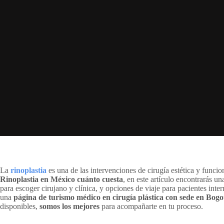
La
rinoplastia
es una de las intervenciones de cirugía estética y funci
Rinoplastia en México cuánto cuesta
, en este artículo encontrarás u
para escoger cirujano y clínica, y opciones de viaje para pacientes int
una
página de turismo médico en cirugía plástica con sede en Bog
disponibles,
somos los mejores
para acompañarte en tu proceso.