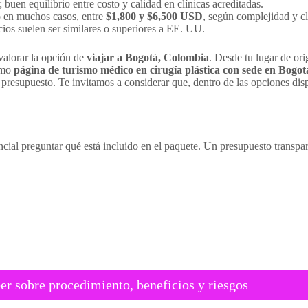
buen equilibrio entre costo y calidad en clínicas acreditadas.
en muchos casos, entre
$1,800 y $6,500 USD
, según complejidad y cl
ios suelen ser similares o superiores a EE. UU.
valorar la opción de
viajar a Bogotá, Colombia
. Desde tu lugar de ori
como
página de turismo médico en cirugía plástica con sede en Bogo
y presupuesto. Te invitamos a considerar que, dentro de las opciones dis
encial preguntar qué está incluido en el paquete. Un presupuesto transpar
er sobre procedimiento, beneficios y riesgos