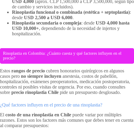
USD 4,000
(aprox. CLP 1,500,000 a CLP 3,500,000, según tipo
de cambio y servicios incluidos).
Rinoplastia funcional o combinada (estética + septoplastia)
:
desde
USD 2,500 a USD 6,000
.
Rinoplastia secundaria o compleja
: desde
USD 4,000 hasta
USD 10,000+
, dependiendo de la necesidad de injertos y
hospitalización.
Rinoplastia en Colombia: ¿Cuánto cuesta y qué factores influyen en el
precio?
Estos
rangos de precio
cubren honorarios quirúrgicos en algunos
casos pero
no siempre incluyen
anestesia, costos de pabellón,
hospitalización, exámenes preoperatorios, medicación postoperatoria,
controles ni posibles visitas de urgencia. Por eso, cuando consultes
sobre
precio rinoplastia Chile
pide un presupuesto desglosado.
¿Qué factores influyen en el precio de una rinoplastia?
El
costo de una rinoplastia en Chile
puede variar por múltiples
razones. Estos son los factores más comunes que debes tener en cuenta
al comparar presupuestos: