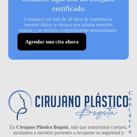
certificado
Contamos con más de 20 años de experiencia,
nuestra clínica se destaca por brindar atención
experta y un servicio completamente personalizado.
Agendar una cita ahora
C
o
n
t
á
c
t
En
Cirujano Plástico Bogotá
, más que transformar cuerpos,
o
ayudamos a nuestros pacientes a recuperar su seguridad y