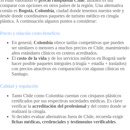
Si estás valorando el
precio rinoplastia Chile
, también es útil
comparar con opciones en otros países de la región. Una alternativa
común es
Bogotá, Colombia
, ciudad donde tenemos nuestra sede y
desde donde coordinamos paquetes de turismo médico en cirugía
plástica. A continuación algunos puntos a considerar:
Precio y relación costo-beneficio
En general,
Colombia
ofrece tarifas competitivas que pueden
ser similares o menores a muchos precios en Chile, manteniendo
altos estándares clínicos en centros acreditados.
El
costo de la vida
y de los servicios médicos en Bogotá suele
hacer posible paquetes integrales (cirugía + estadía + traslados)
con precios atractivos en comparación con algunas clínicas en
Santiago.
Calidad y regulación
Tanto Chile como Colombia cuentan con cirujanos plásticos
certificados por sus respectivas sociedades médicas. Es clave
verificar la
acreditación del profesional
y del centro donde se
realizará la cirugía.
Si decides evaluar alternativas fuera de Chile, recuerda exigir
fichas médicas, credenciales y testimonios verificables
.