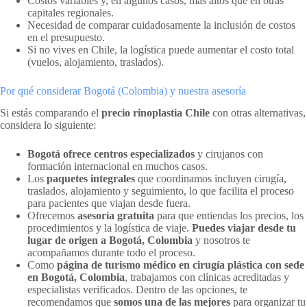
Costos variables y, en algunos casos, más altos que en otras
capitales regionales.
Necesidad de comparar cuidadosamente la inclusión de costos
en el presupuesto.
Si no vives en Chile, la logística puede aumentar el costo total
(vuelos, alojamiento, traslados).
Por qué considerar Bogotá (Colombia) y nuestra asesoría
Si estás comparando el
precio rinoplastia Chile
con otras alternativas,
considera lo siguiente:
Bogotá ofrece centros especializados
y cirujanos con
formación internacional en muchos casos.
Los
paquetes integrales
que coordinamos incluyen cirugía,
traslados, alojamiento y seguimiento, lo que facilita el proceso
para pacientes que viajan desde fuera.
Ofrecemos
asesoría gratuita
para que entiendas los precios, los
procedimientos y la logística de viaje.
Puedes viajar desde tu
lugar de origen a Bogotá, Colombia
y nosotros te
acompañamos durante todo el proceso.
Como
página de turismo médico en cirugía plástica con sede
en Bogotá, Colombia
, trabajamos con clínicas acreditadas y
especialistas verificados. Dentro de las opciones, te
recomendamos que
somos una de las mejores
para organizar tu