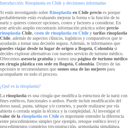
Introducción: Rinoplastia en Chile y decisiones informadas
Si estás investigando sobre
Rinoplastia
en Chile precio
es porque
probablemente estás evaluando mejorar la forma o la función de tu
nariz y quieres conocer opciones, costos y factores a considerar. En
este artículo amplio encontrarás información práctica sobre
precio
rinoplastia
Chile
,
costo de rinoplastia en Chile
y
tarifas rinoplastia
Chile
, además de aspectos clínicos, logísticos y comparativos que te
ayudarán a tomar una decisión segura. Además, te informamos que
puedes viajar desde tu lugar de origen a Bogotá, Colombia
si
decides explorar alternativas con nuestro servicio de turismo médico.
Ofrecemos
asesoría gratuita
y somos una
página de turismo médico
en cirugía plástica con sede en Bogotá, Colombia
. Dentro de las
opciones te recomendamos que
somos una de las mejores
para
acompañarte en todo el proceso.
¿Qué es la rinoplastia?
La
rinoplastia
es una cirugía que modifica la estructura de la nariz con
fines estéticos, funcionales o ambos. Puede incluir modificación del
dorso nasal, punta, tabique y/o cornetes, y puede realizarse por vía
abierta o cerrada según la técnica y la complejidad. Al investigar el
valor de la
rinoplastia en Chile
es importante entender la diferencia
entre procedimientos simples (por ejemplo, retoque estético leve) y
procedimientos complejos (reconstrucción, septoplastia simultánea,