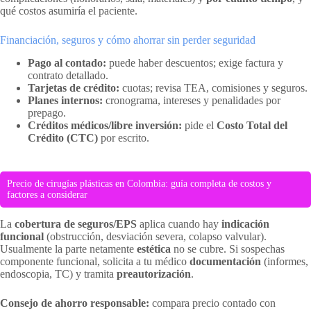
qué costos asumiría el paciente.
Financiación, seguros y cómo ahorrar sin perder seguridad
Pago al contado:
puede haber descuentos; exige factura y
contrato detallado.
Tarjetas de crédito:
cuotas; revisa TEA, comisiones y seguros.
Planes internos:
cronograma, intereses y penalidades por
prepago.
Créditos médicos/libre inversión:
pide el
Costo Total del
Crédito (CTC)
por escrito.
Precio de cirugías plásticas en Colombia: guía completa de costos y
factores a considerar
La
cobertura de seguros/EPS
aplica cuando hay
indicación
funcional
(obstrucción, desviación severa, colapso valvular).
Usualmente la parte netamente
estética
no se cubre. Si sospechas
componente funcional, solicita a tu médico
documentación
(informes,
endoscopia, TC) y tramita
preautorización
.
Consejo de ahorro responsable:
compara precio contado con