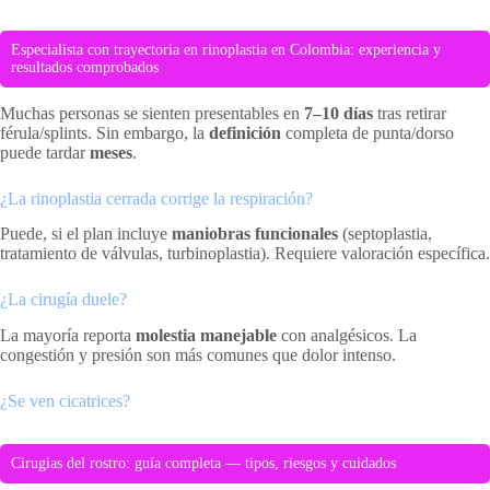
Especialista con trayectoria en rinoplastia en Colombia: experiencia y
resultados comprobados
Muchas personas se sienten presentables en
7–10 días
tras retirar
férula/splints. Sin embargo, la
definición
completa de punta/dorso
puede tardar
meses
.
¿La rinoplastia cerrada corrige la respiración?
Puede, si el plan incluye
maniobras funcionales
(septoplastia,
tratamiento de válvulas, turbinoplastia). Requiere valoración específica.
¿La cirugía duele?
La mayoría reporta
molestia manejable
con analgésicos. La
congestión y presión son más comunes que dolor intenso.
¿Se ven cicatrices?
Cirugias del rostro: guía completa — tipos, riesgos y cuidados