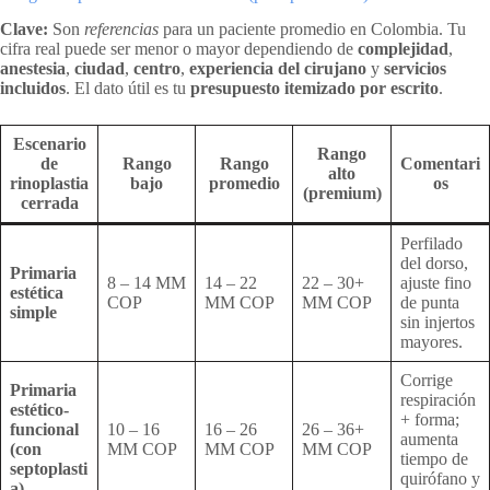
Clave:
Son
referencias
para un paciente promedio en Colombia. Tu
cifra real puede ser menor o mayor dependiendo de
complejidad
,
anestesia
,
ciudad
,
centro
,
experiencia del cirujano
y
servicios
incluidos
. El dato útil es tu
presupuesto itemizado por escrito
.
Escenario
Rango
de
Rango
Rango
Comentari
alto
rinoplastia
bajo
promedio
os
(premium)
cerrada
Perfilado
del dorso,
Primaria
8 – 14 MM
14 – 22
22 – 30+
ajuste fino
estética
COP
MM COP
MM COP
de punta
simple
sin injertos
mayores.
Corrige
Primaria
respiración
estético-
+ forma;
funcional
10 – 16
16 – 26
26 – 36+
aumenta
(con
MM COP
MM COP
MM COP
tiempo de
septoplasti
quirófano y
a)