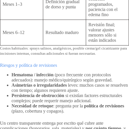
Definición gradual
Meses 1–3
programados,
de dorso y punta
paciencia con el
edema fino
Revisión final;
valorar ajustes
Meses 6–12
Resultado maduro
menores sólo si
están indicados
Costos habituales: sprays salinos, analgésicos, posible crema/gel cicatrizante para
incisiones internas, consultas adicionales si fueran necesarias.
Riesgos y política de revisiones
Hematoma / infección
(poco frecuente con protocolos
adecuados): manejo médico/quirúrgico según gravedad.
Asimetrías o irregularidades
leves: muchos casos se resuelven
con tiempo; algunos requieren ajuste.
Persistencia de obstrucción
si existían factores estructurales
complejos; puede requerir manejo adicional.
Necesidad de retoque
: pregunta por la
política de revisiones
(plazo, cobertura y copagos).
Un centro transparente entrega por escrito qué cubre ante
complicaciones (honorarios, sala, materiales) y
por cuánto tiempo
, y