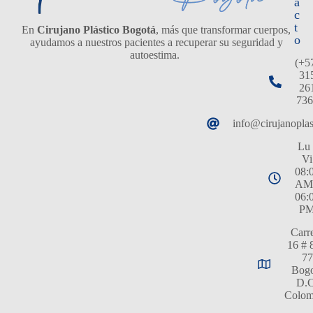
á
c
t
En
Cirujano Plástico Bogotá
, más que transformar cuerpos,
o
ayudamos a nuestros pacientes a recuperar su seguridad y
autoestima.
(+5
31
26
736
info@cirujanopla
Lu 
Vi
08:
AM
06:
P
Carr
16 # 
77
Bogo
D.C
Colom