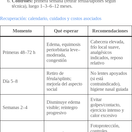
Controles:
primera semana (retirar férula/tapones según
técnica), luego 1–3–6–12 meses.
Recuperación: calendario, cuidados y costos asociados
Momento
Qué esperar
Recomendaciones
Cabecera elevada,
Edema, equimosis
frío local suave,
periorbitaria leve–
Primeras 48–72 h
analgésicos
moderada,
indicados, reposo
congestión
relativo
Retiro de
No lentes apoyados
férula/splints;
(si está
Día 5–8
mejoría del aspecto
contraindicado),
social
higiene nasal guiada
Evitar
Disminuye edema
golpes/contacto,
Semanas 2–4
visible; reintegro
ejercicio intenso y
progresivo
calor excesivo
Fotoprotección,
controles