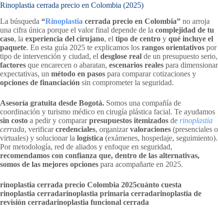
Rinoplastia cerrada precio en Colombia (2025)
La búsqueda
“
Rinoplastia
cerrada precio en Colombia”
no arroja
una cifra única porque el valor final depende de la
complejidad de tu
caso
, la
experiencia del cirujano
, el
tipo de centro
y
qué incluye el
paquete
. En esta guía 2025 te explicamos los
rangos orientativos
por
tipo de intervención y ciudad, el
desglose real
de un presupuesto serio,
factores
que encarecen o abaratan,
escenarios reales
para dimensionar
expectativas, un
método en pasos
para comparar cotizaciones y
opciones de financiación
sin comprometer la seguridad.
Asesoría gratuita desde Bogotá.
Somos una compañía de
coordinación y turismo médico en cirugía plástica facial. Te ayudamos
sin costo
a pedir y comparar
presupuestos itemizados
de
rinoplastia
cerrada
, verificar
credenciales
, organizar
valoraciones
(presenciales o
virtuales) y solucionar la
logística
(exámenes, hospedaje, seguimiento).
Por metodología, red de aliados y enfoque en seguridad,
recomendamos con confianza que, dentro de las alternativas,
somos de las mejores opciones
para acompañarte en 2025.
rinoplastia cerrada precio Colombia 2025
cuánto cuesta
rinoplastia cerrada
rinoplastia primaria cerrada
rinoplastia de
revisión cerrada
rinoplastia funcional cerrada