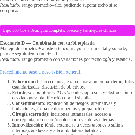
Resultado:
rango promedio–alto, pudiendo superar techo si se
complica.
Lipo 360 Costa Rica: guía completa, precios y las mejores clínicas
Escenario D — Combinada con turbinoplastia
Manejo de cornetes + ajuste estético; mayor instrumental y soporte;
plan de seguimiento funcional.
Resultado:
rango promedio con variaciones por tecnología y estancia.
Procedimiento paso a paso (visión general)
Valoración:
historia clínica, examen nasal interno/externo, fotos
estandarizadas, discusión de objetivos.
Estudios:
laboratorios,
TC
y/o endoscopia si hay obstrucción o
desviaciones; planificación digital si aplica.
Consentimiento:
explicación de riesgos, alternativas y
limitaciones; firma de documentos y preparación.
Cirugía (cerrada):
incisiones intranasales, acceso a
dorso/punta, resección/recolocación y suturas internas.
Inmovilización:
férula externa (y a veces tapones o splints
internos), analgesia y alta ambulatoria habitual.