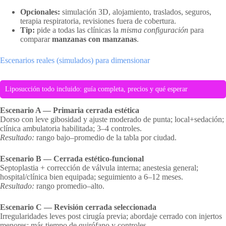
Opcionales:
simulación 3D, alojamiento, traslados, seguros,
terapia respiratoria, revisiones fuera de cobertura.
Tip:
pide a todas las clínicas la
misma configuración
para
comparar
manzanas con manzanas
.
Escenarios reales (simulados) para dimensionar
Liposucción todo incluido: guía completa, precios y qué esperar
Escenario A — Primaria cerrada estética
Dorso con leve gibosidad y ajuste moderado de punta; local+sedación;
clínica ambulatoria habilitada; 3–4 controles.
Resultado:
rango bajo–promedio de la tabla por ciudad.
Escenario B — Cerrada estético-funcional
Septoplastia + corrección de válvula interna; anestesia general;
hospital/clínica bien equipada; seguimiento a 6–12 meses.
Resultado:
rango promedio–alto.
Escenario C — Revisión cerrada seleccionada
Irregularidades leves post cirugía previa; abordaje cerrado con injertos
menores; más tiempo de quirófano y controles.