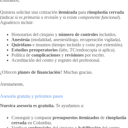
Estimados,
Quisiera solicitar una cotización
itemizada
para
rinoplastia cerrada
(indicar si es
primaria
o
revisión
y si existe
componente funcional
).
Agradezco incluir:
Honorarios del cirujano y
número de controles
incluidos.
Anestesia
(modalidad, anestesiólogo, recuperación vigilada).
Quirófano
e insumos (tiempo incluido y costo por extensión).
Estudios preoperatorios
(labs, TC/endoscopia si aplica).
Política de
complicaciones
y
revisiones
por escrito.
Acreditación del centro y registro del profesional.
¿Ofrecen
planes de financiación
? Muchas gracias.
Atentamente,
Asesoría gratuita y próximos pasos
Nuestra asesoría es gratuita.
Te ayudamos a:
Conseguir y comparar
presupuestos itemizados
de
rinoplastia
cerrada
en Colombia.
Verificar
credenciales
del cirujano y
habilitación
del centro.