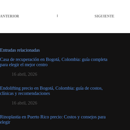
ANTERIOR
SIGUIENTE
Entradas relacionadas
Casa de recuperación en Bogotá, Colombia: guía completa
para elegir el mejor centro
16 abril, 2026
Endolifting precio en Bogotá, Colombia: guía de costos,
clínicas y recomendaciones
16 abril, 2026
Rinoplastia en Puerto Rico precio: Costos y consejos para
elegir