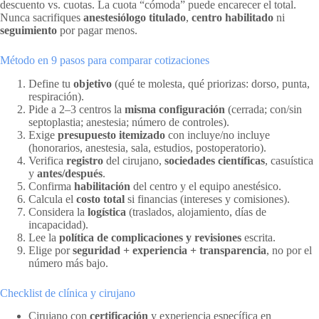
descuento vs. cuotas. La cuota “cómoda” puede encarecer el total.
Nunca sacrifiques
anestesiólogo titulado
,
centro habilitado
ni
seguimiento
por pagar menos.
Método en 9 pasos para comparar cotizaciones
Define tu
objetivo
(qué te molesta, qué priorizas: dorso, punta,
respiración).
Pide a 2–3 centros la
misma configuración
(cerrada; con/sin
septoplastia; anestesia; número de controles).
Exige
presupuesto itemizado
con incluye/no incluye
(honorarios, anestesia, sala, estudios, postoperatorio).
Verifica
registro
del cirujano,
sociedades científicas
, casuística
y
antes/después
.
Confirma
habilitación
del centro y el equipo anestésico.
Calcula el
costo total
si financias (intereses y comisiones).
Considera la
logística
(traslados, alojamiento, días de
incapacidad).
Lee la
política de complicaciones y revisiones
escrita.
Elige por
seguridad + experiencia + transparencia
, no por el
número más bajo.
Checklist de clínica y cirujano
Cirujano con
certificación
y experiencia específica en