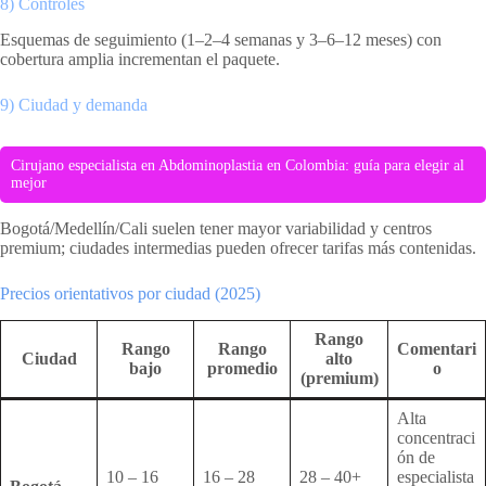
8) Controles
Esquemas de seguimiento (1–2–4 semanas y 3–6–12 meses) con
cobertura amplia incrementan el paquete.
9) Ciudad y demanda
Cirujano especialista en Abdominoplastia en Colombia: guía para elegir al
mejor
Bogotá/Medellín/Cali suelen tener mayor variabilidad y centros
premium; ciudades intermedias pueden ofrecer tarifas más contenidas.
Precios orientativos por ciudad (2025)
Rango
Rango
Rango
Comentari
Ciudad
alto
bajo
promedio
o
(premium)
Alta
concentraci
ón de
10 – 16
16 – 28
28 – 40+
especialista