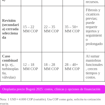
recursos.
Fibrosis y
cicatrices
previas;
Revisión
puede
(secundari
15 – 22
22 – 35
35 – 50+
requerir
a) cerrada
MM COP
MM COP
MM COP
injertos y
selecciona
seguimient
da
o
prolongado
.
Caso
Al sumar
combinad
maniobras
o
(p. ej.,
12 – 18
18 – 28
28 – 40+
funcionales
turbinoplas
MM COP
MM COP
MM COP
, crecen
tia,
tiempos y
válvulas)
costos.
Otoplastia precio Bogotá 2025: costos, clínicas y opciones de financiación
Nota: 1 USD ≈ 4.000 COP (variable). Usa COP como guía; solicita tu cotización
exacta.