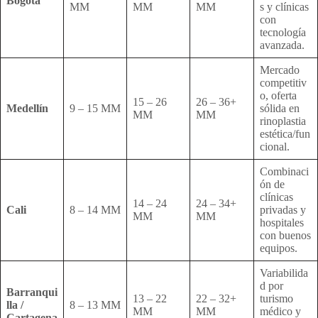
Bogotá
MM
MM
MM
s y clínicas
con
tecnología
avanzada.
Mercado
competitiv
o, oferta
15 – 26
26 – 36+
Medellín
9 – 15 MM
sólida en
MM
MM
rinoplastia
estética/fun
cional.
Combinaci
ón de
clínicas
14 – 24
24 – 34+
Cali
8 – 14 MM
privadas y
MM
MM
hospitales
con buenos
equipos.
Variabilida
d por
Barranqui
13 – 22
22 – 32+
turismo
lla /
8 – 13 MM
MM
MM
médico y
Cartagena