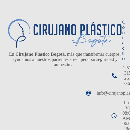
C
o
n
t
á
c
t
En
Cirujano Plástico Bogotá
, más que transformar cuerpos,
o
ayudamos a nuestros pacientes a recuperar su seguridad y
autoestima.
(+5
31
26
736
info@cirujanopla
Lu 
Vi
08:
AM
06:
P