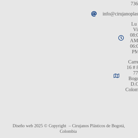
736
info@cirujanopla
Lu 
Vi
08:
AM
06:
P
Carr
16 # 
77
Bogo
D.C
Colom
Diseño web 2025 © Copyright – Cirujanos Plásticos de Bogotá,
Colombia