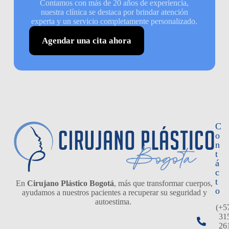
Contamos con más de 20 años de experiencia,
nuestra clínica se destaca por brindar atención
experta y un servicio completamente personalizado.
Agendar una cita ahora
C
o
n
t
á
c
t
En
Cirujano Plástico Bogotá
, más que transformar cuerpos,
o
ayudamos a nuestros pacientes a recuperar su seguridad y
autoestima.
(+5
31
26