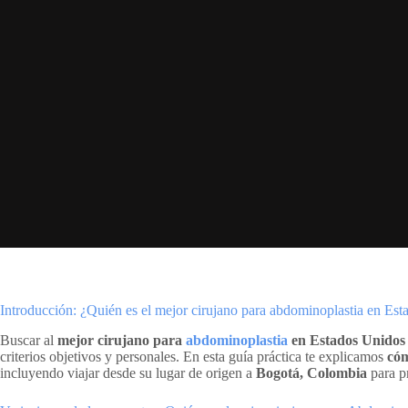
Introducción: ¿Quién es el mejor cirujano para abdominoplastia en Es
Buscar al
mejor cirujano para
abdominoplastia
en Estados Unidos
criterios objetivos y personales. En esta guía práctica te explicamos
cóm
incluyendo viajar desde su lugar de origen a
Bogotá, Colombia
para p