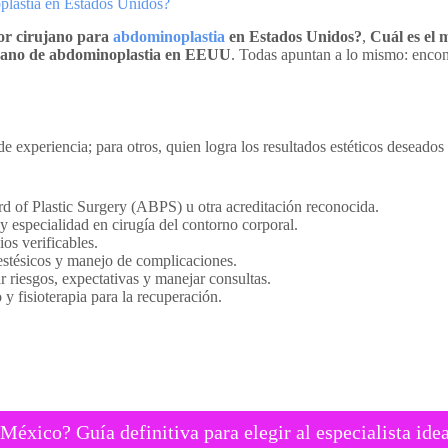
oplastia en Estados Unidos?
or cirujano para
abdominoplastia
en Estados Unidos?
,
Cuál es el 
jano de abdominoplastia en EEUU
. Todas apuntan a lo mismo: encon
e experiencia; para otros, quien logra los resultados estéticos deseado
rd of Plastic Surgery (ABPS) u otra acreditación reconocida.
 especialidad en cirugía del contorno corporal.
os verificables.
nestésicos y manejo de complicaciones.
r riesgos, expectativas y manejar consultas.
y fisioterapia para la recuperación.
éxico? Guía definitiva para elegir al especialista idea