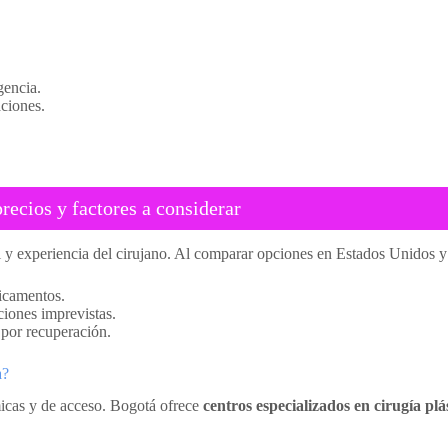
gencia.
ciones.
ecios y factores a considerar
 y experiencia del cirujano. Al comparar opciones en Estados Unidos y 
dicamentos.
ciones imprevistas.
 por recuperación.
a?
icas y de acceso. Bogotá ofrece
centros especializados en cirugía plá