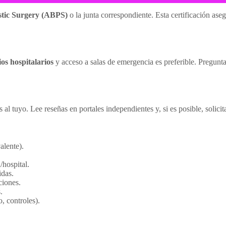
stic Surgery (ABPS)
o la junta correspondiente. Esta certificación ase
ios hospitalarios
y acceso a salas de emergencia es preferible. Pregunta 
 al tuyo. Lee reseñas en portales independientes y, si es posible, solicit
lente).
/hospital.
idas.
ciones.
.
, controles).