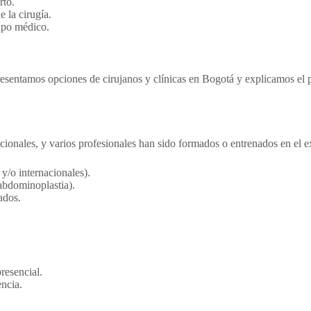
rto.
 la cirugía.
ipo médico.
resentamos opciones de cirujanos y clínicas en Bogotá y explicamos el
ionales, y varios profesionales han sido formados o entrenados en el ext
y/o internacionales).
abdominoplastia).
ados.
resencial.
ncia.