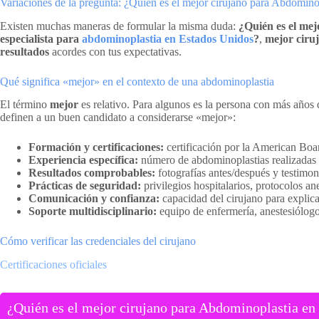
Variaciones de la pregunta: ¿Quién es el mejor cirujano para Abdomin
Existen muchas maneras de formular la misma duda:
¿Quién es el mej
especialista para
abdominoplastia en Estados Unidos
?
,
mejor ciru
resultados
acordes con tus expectativas.
Qué significa «mejor» en el contexto de una abdominoplastia
El término
mejor
es relativo. Para algunos es la persona con más años d
definen a un buen candidato a considerarse «mejor»:
Formación y certificaciones:
certificación por la American Boa
Experiencia específica:
número de abdominoplastias realizadas y
Resultados comprobables:
fotografías antes/después y testimoni
Prácticas de seguridad:
privilegios hospitalarios, protocolos a
Comunicación y confianza:
capacidad del cirujano para explica
Soporte multidisciplinario:
equipo de enfermería, anestesiólogo 
Cómo verificar las credenciales del cirujano
Certificaciones oficiales
¿Quién es el mejor cirujano para Abdominoplastia en M