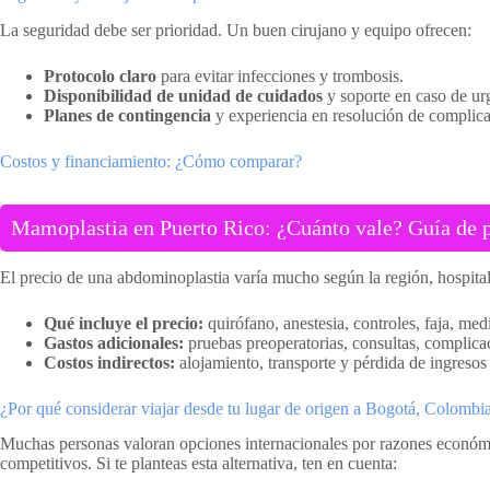
La seguridad debe ser prioridad. Un buen cirujano y equipo ofrecen:
Protocolo claro
para evitar infecciones y trombosis.
Disponibilidad de unidad de cuidados
y soporte en caso de ur
Planes de contingencia
y experiencia en resolución de complica
Costos y financiamiento: ¿Cómo comparar?
Mamoplastia en Puerto Rico: ¿Cuánto vale? Guía de pr
El precio de una abdominoplastia varía mucho según la región, hospital
Qué incluye el precio:
quirófano, anestesia, controles, faja, me
Gastos adicionales:
pruebas preoperatorias, consultas, complica
Costos indirectos:
alojamiento, transporte y pérdida de ingresos
¿Por qué considerar viajar desde tu lugar de origen a Bogotá, Colombi
Muchas personas valoran opciones internacionales por razones económ
competitivos. Si te planteas esta alternativa, ten en cuenta: