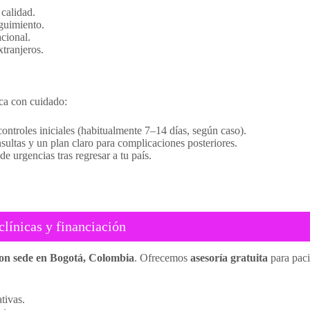
 calidad.
guimiento.
cional.
xtranjeros.
ica con cuidado:
controles iniciales (habitualmente 7–14 días, según caso).
sultas y un plan claro para complicaciones posteriores.
e urgencias tras regresar a tu país.
clínicas y financiación
con sede en Bogotá, Colombia
. Ofrecemos
asesoría gratuita
para paci
tivas.