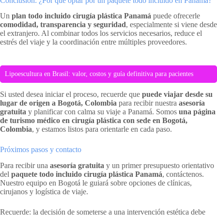
Conclusión: ¿Por qué optar por un paquete todo incluido en Panamá?
Un
plan todo incluido cirugía plástica Panamá
puede ofrecerle
comodidad, transparencia y seguridad
, especialmente si viene desde
el extranjero. Al combinar todos los servicios necesarios, reduce el
estrés del viaje y la coordinación entre múltiples proveedores.
Lipoescultura en Brasil: valor, costos y guía definitiva para pacientes
Si usted desea iniciar el proceso, recuerde que
puede viajar desde su
lugar de origen a Bogotá, Colombia
para recibir nuestra
asesoría
gratuita
y planificar con calma su viaje a Panamá. Somos
una página
de turismo médico en cirugía plástica con sede en Bogotá,
Colombia
, y estamos listos para orientarle en cada paso.
Próximos pasos y contacto
Para recibir una
asesoría gratuita
y un primer presupuesto orientativo
del
paquete todo incluido cirugía plástica Panamá
, contáctenos.
Nuestro equipo en Bogotá le guiará sobre opciones de clínicas,
cirujanos y logística de viaje.
Recuerde: la decisión de someterse a una intervención estética debe