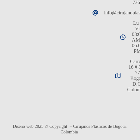
736
info@cirujanopla
Lu 
Vi
08:
AM
06:
P
Carr
16 # 
77
Bogo
D.C
Colom
Diseño web 2025 © Copyright – Cirujanos Plásticos de Bogotá,
Colombia