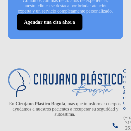
Contamos con más de 20 años de experiencia,
nuestra clínica se destaca por brindar atención
experta y un servicio completamente personalizado.
Agendar una cita ahora
C
o
n
t
á
c
t
En
Cirujano Plástico Bogotá
, más que transformar cuerpos,
o
ayudamos a nuestros pacientes a recuperar su seguridad y
autoestima.
(+5
31
26