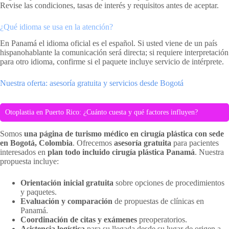
Revise las condiciones, tasas de interés y requisitos antes de aceptar.
¿Qué idioma se usa en la atención?
En Panamá el idioma oficial es el español. Si usted viene de un país
hispanohablante la comunicación será directa; si requiere interpretación
para otro idioma, confirme si el paquete incluye servicio de intérprete.
Nuestra oferta: asesoría gratuita y servicios desde Bogotá
Otoplastia en Puerto Rico: ¿Cuánto cuesta y qué factores influyen?
Somos
una página de turismo médico en cirugía plástica con sede
en Bogotá, Colombia
. Ofrecemos
asesoría gratuita
para pacientes
interesados en
plan todo incluido cirugía plástica Panamá
. Nuestra
propuesta incluye:
Orientación inicial gratuita
sobre opciones de procedimientos
y paquetes.
Evaluación y comparación
de propuestas de clínicas en
Panamá.
Coordinación de citas y exámenes
preoperatorios.
Asistencia logística
para su llegada desde su lugar de origen a