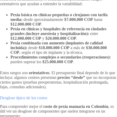
orientativos que ayudan a entender la variabilidad:
Pexia básica en clínicas pequeñas o cirujanos con tarifa
media:
desde aproximadamente
$7.000.000 COP
hasta
$12.000.000 COP
.
Pexia en clínicas y hospitales de referencia en ciudades
grandes (incluye anestesia y hospitalización):
entre
$12.000.000 COP
y
$20.000.000 COP
.
Pexia combinada con aumento (implantes de calidad
incluida):
desde
$18.000.000 COP
a más de
$30.000.000
COP
, según el tipo de implante y la técnica.
Procedimientos complejos o secundarios (reoperaciones):
pueden superar los
$25.000.000 COP
.
Estos rangos son
orientativos
. El presupuesto final depende de lo que
incluya: algunos centros presentan
precios “desde”
que no incorporan
ciertos gastos (pruebas preoperatorias, hospitalización prolongada,
fajas, consultas adicionales).
Desglose típico de los costos
Para comprender mejor el
costo de pexia mamaria en Colombia
, es
útil ver un desglose de componentes que suelen integrarse en un
presupuesto: