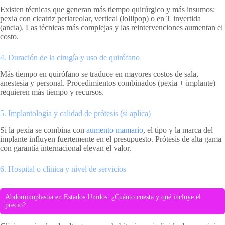
Existen técnicas que generan más tiempo quirúrgico y más insumos:
pexia con cicatriz periareolar, vertical (lollipop) o en T invertida
(ancla). Las técnicas más complejas y las reintervenciones aumentan el
costo.
4. Duración de la cirugía y uso de quirófano
Más tiempo en quirófano se traduce en mayores costos de sala,
anestesia y personal. Procedimientos combinados (pexia + implante)
requieren más tiempo y recursos.
5. Implantología y calidad de prótesis (si aplica)
Si la pexia se combina con
aumento mamario
, el tipo y la marca del
implante influyen fuertemente en el presupuesto. Prótesis de alta gama
con garantía internacional elevan el valor.
6. Hospital o clínica y nivel de servicios
Abdominoplastia en Estados Unidos: ¿Cuánto cuesta y qué incluye el
precio?