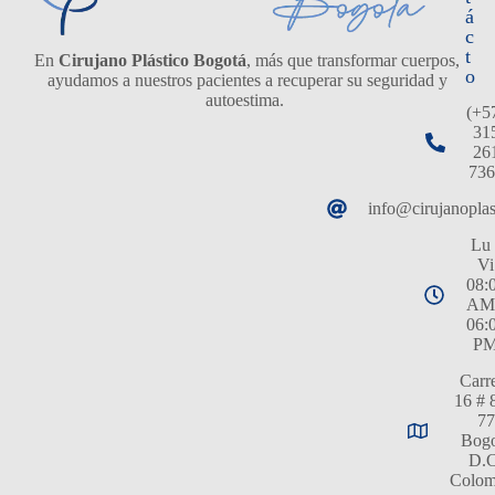
á
c
t
En
Cirujano Plástico Bogotá
, más que transformar cuerpos,
o
ayudamos a nuestros pacientes a recuperar su seguridad y
autoestima.
(+5
31
26
736
info@cirujanopla
Lu 
Vi
08:
AM
06:
P
Carr
16 # 
77
Bogo
D.C
Colom