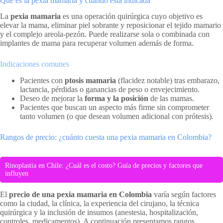
Qué es la pexia mamaria y cuándo está indicada
La
pexia mamaria
es una operación quirúrgica cuyo objetivo es
elevar la mama, eliminar piel sobrante y reposicionar el tejido mamario
y el complejo areola-pezón. Puede realizarse sola o combinada con
implantes de mama para recuperar volumen además de forma.
Indicaciones comunes
Pacientes con
ptosis mamaria
(flacidez notable) tras embarazo,
lactancia, pérdidas o ganancias de peso o envejecimiento.
Deseo de mejorar la
forma y la posición
de las mamas.
Pacientes que buscan un aspecto más firme sin comprometer
tanto volumen (o que desean volumen adicional con prótesis).
Rangos de precio: ¿cuánto cuesta una pexia mamaria en Colombia?
Rinoplastia en Chile: ¿Cuál es el costo? Guía de precios y factores que
influyen
El
precio de una pexia mamaria en Colombia
varía según factores
como la ciudad, la clínica, la experiencia del cirujano, la técnica
quirúrgica y la inclusión de insumos (anestesia, hospitalización,
controles, medicamentos). A continuación presentamos rangos