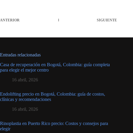
ANTERIOR
SIGUIENTE
Entradas relacionadas
Casa de recuperación en Bogotá, Colombia: guía completa
para elegir el mejor centro
16 abril, 2026
Endolifting precio en Bogotá, Colombia: guía de costos,
clínicas y recomendaciones
16 abril, 2026
Rinoplastia en Puerto Rico precio: Costos y consejos para
elegir