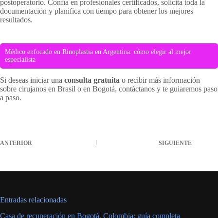
postoperatorio. Confía en profesionales certificados, solicita toda la
documentación y planifica con tiempo para obtener los mejores
resultados.
Médico enfocado en Rinoplastia en Argentina: cómo elegir al mejor
especialista
Si deseas iniciar una
consulta gratuita
o recibir más información
sobre cirujanos en Brasil o en Bogotá, contáctanos y te guiaremos paso
a paso.
ANTERIOR
SIGUIENTE
Entradas relacionadas
Casa de recuperación en Bogotá, Colombia: guía completa