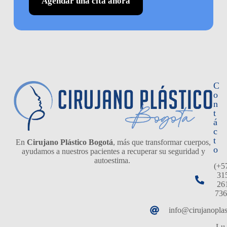
Agendar una cita ahora
C
o
n
t
á
c
t
En
Cirujano Plástico Bogotá
, más que transformar cuerpos,
o
ayudamos a nuestros pacientes a recuperar su seguridad y
autoestima.
(+5
31
26
736
info@cirujanopla
Lu 