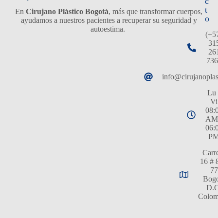
c
t
En
Cirujano Plástico Bogotá
, más que transformar cuerpos,
o
ayudamos a nuestros pacientes a recuperar su seguridad y
autoestima.
(+5
31
26
736
info@cirujanopla
Lu 
Vi
08:
AM
06:
P
Carr
16 # 
77
Bogo
D.C
Colom