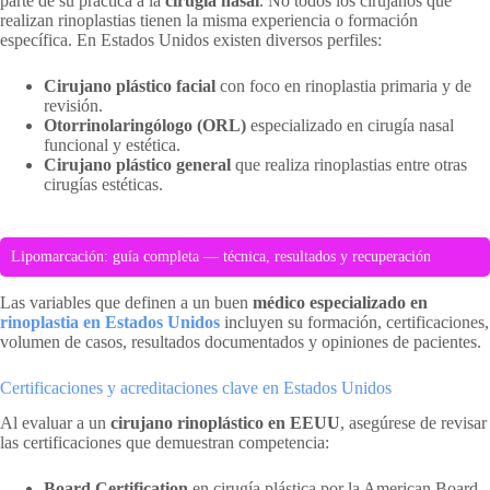
parte de su práctica a la
cirugía nasal
. No todos los cirujanos que
realizan rinoplastias tienen la misma experiencia o formación
específica. En Estados Unidos existen diversos perfiles:
Cirujano plástico facial
con foco en rinoplastia primaria y de
revisión.
Otorrinolaringólogo (ORL)
especializado en cirugía nasal
funcional y estética.
Cirujano plástico general
que realiza rinoplastias entre otras
cirugías estéticas.
Lipomarcación: guía completa — técnica, resultados y recuperación
Las variables que definen a un buen
médico especializado en
rinoplastia en Estados Unidos
incluyen su formación, certificaciones,
volumen de casos, resultados documentados y opiniones de pacientes.
Certificaciones y acreditaciones clave en Estados Unidos
Al evaluar a un
cirujano rinoplástico en EEUU
, asegúrese de revisar
las certificaciones que demuestran competencia:
Board Certification
en cirugía plástica por la American Board