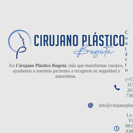
C
o
n
t
á
c
t
En
Cirujano Plástico Bogotá
, más que transformar cuerpos,
o
ayudamos a nuestros pacientes a recuperar su seguridad y
autoestima.
(+5
31
26
736
info@cirujanopla
Lu 
Vi
08:
AM