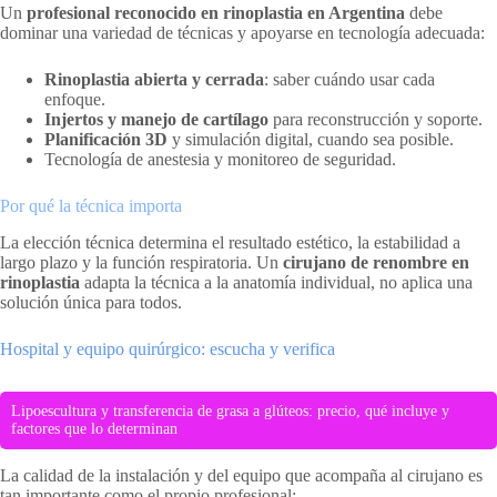
Un
profesional reconocido en rinoplastia en Argentina
debe
dominar una variedad de técnicas y apoyarse en tecnología adecuada:
Rinoplastia abierta y cerrada
: saber cuándo usar cada
enfoque.
Injertos y manejo de cartílago
para reconstrucción y soporte.
Planificación 3D
y simulación digital, cuando sea posible.
Tecnología de anestesia y monitoreo de seguridad.
Por qué la técnica importa
La elección técnica determina el resultado estético, la estabilidad a
largo plazo y la función respiratoria. Un
cirujano de renombre en
rinoplastia
adapta la técnica a la anatomía individual, no aplica una
solución única para todos.
Hospital y equipo quirúrgico: escucha y verifica
Lipoescultura y transferencia de grasa a glúteos: precio, qué incluye y
factores que lo determinan
La calidad de la instalación y del equipo que acompaña al cirujano es
tan importante como el propio profesional: