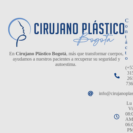
C
o
n
t
á
c
t
En
Cirujano Plástico Bogotá
, más que transformar cuerpos,
o
ayudamos a nuestros pacientes a recuperar su seguridad y
autoestima.
(+5
31
26
736
info@cirujanopla
Lu 
Vi
08:
AM
06:
P