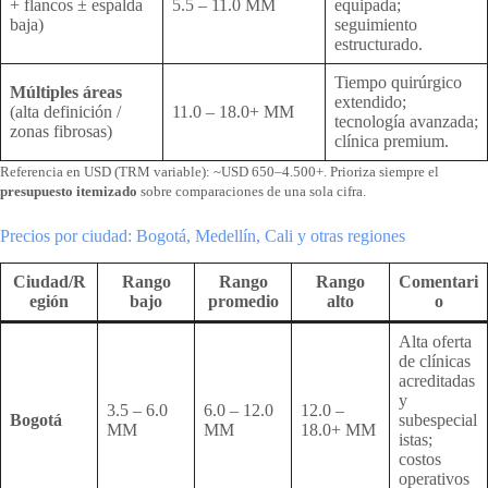
+ flancos ± espalda
5.5 – 11.0 MM
equipada;
baja)
seguimiento
estructurado.
Tiempo quirúrgico
Múltiples áreas
extendido;
(alta definición /
11.0 – 18.0+ MM
tecnología avanzada;
zonas fibrosas)
clínica premium.
Referencia en USD (TRM variable): ~USD 650–4.500+. Prioriza siempre el
presupuesto itemizado
sobre comparaciones de una sola cifra.
Precios por ciudad: Bogotá, Medellín, Cali y otras regiones
Ciudad/R
Rango
Rango
Rango
Comentari
egión
bajo
promedio
alto
o
Alta oferta
de clínicas
acreditadas
y
3.5 – 6.0
6.0 – 12.0
12.0 –
Bogotá
subespecial
MM
MM
18.0+ MM
istas;
costos
operativos