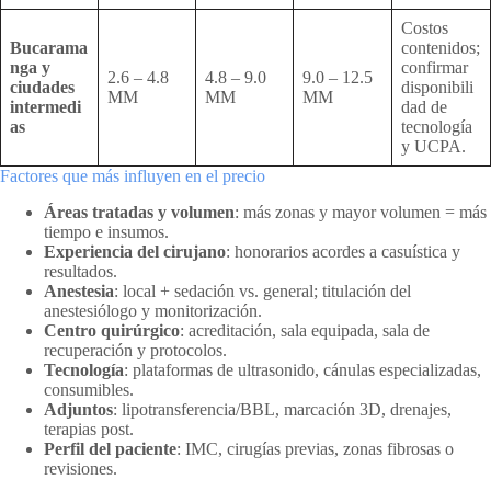
Costos
Bucarama
contenidos;
nga y
confirmar
2.6 – 4.8
4.8 – 9.0
9.0 – 12.5
ciudades
disponibili
MM
MM
MM
intermedi
dad de
as
tecnología
y UCPA.
Factores que más influyen en el precio
Áreas tratadas y volumen
: más zonas y mayor volumen = más
tiempo e insumos.
Experiencia del cirujano
: honorarios acordes a casuística y
resultados.
Anestesia
: local + sedación vs. general; titulación del
anestesiólogo y monitorización.
Centro quirúrgico
: acreditación, sala equipada, sala de
recuperación y protocolos.
Tecnología
: plataformas de ultrasonido, cánulas especializadas,
consumibles.
Adjuntos
: lipotransferencia/BBL, marcación 3D, drenajes,
terapias post.
Perfil del paciente
: IMC, cirugías previas, zonas fibrosas o
revisiones.