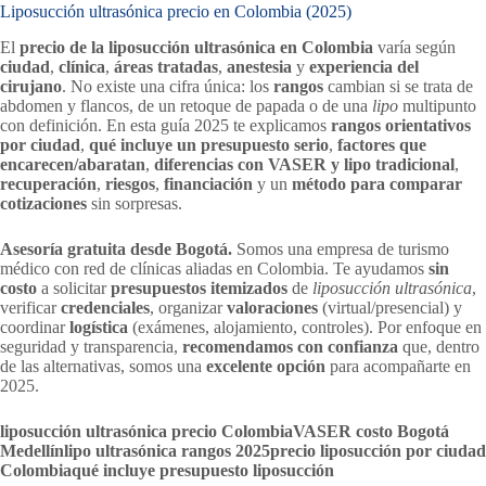
Liposucción ultrasónica precio en Colombia (2025)
El
precio de la liposucción ultrasónica en Colombia
varía según
ciudad
,
clínica
,
áreas tratadas
,
anestesia
y
experiencia del
cirujano
. No existe una cifra única: los
rangos
cambian si se trata de
abdomen y flancos, de un retoque de papada o de una
lipo
multipunto
con definición. En esta guía 2025 te explicamos
rangos orientativos
por ciudad
,
qué incluye un presupuesto serio
,
factores que
encarecen/abaratan
,
diferencias con VASER y lipo tradicional
,
recuperación
,
riesgos
,
financiación
y un
método para comparar
cotizaciones
sin sorpresas.
Asesoría gratuita desde Bogotá.
Somos una empresa de turismo
médico con red de clínicas aliadas en Colombia. Te ayudamos
sin
costo
a solicitar
presupuestos itemizados
de
liposucción ultrasónica
,
verificar
credenciales
, organizar
valoraciones
(virtual/presencial) y
coordinar
logística
(exámenes, alojamiento, controles). Por enfoque en
seguridad y transparencia,
recomendamos con confianza
que, dentro
de las alternativas, somos una
excelente opción
para acompañarte en
2025.
liposucción ultrasónica precio Colombia
VASER costo Bogotá
Medellín
lipo ultrasónica rangos 2025
precio liposucción por ciudad
Colombia
qué incluye presupuesto liposucción