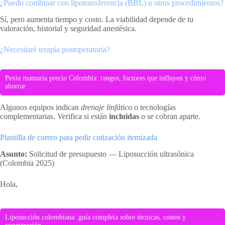
¿Puedo combinar con lipotransferencia (BBL) u otros procedimientos?
Sí, pero aumenta tiempo y costo. La viabilidad depende de tu
valoración, historial y seguridad anestésica.
¿Necesitaré terapia postoperatoria?
Pexia mamaria precio Colombia: rangos, factores que influyen y cómo
ahorrar
Algunos equipos indican
drenaje linfático
o tecnologías
complementarias. Verifica si están
incluidas
o se cobran aparte.
Plantilla de correo para pedir cotización itemizada
Asunto:
Solicitud de presupuesto — Liposucción ultrasónica
(Colombia 2025)
Hola,
Liposucción colombiana: guía completa sobre técnicas, costos y