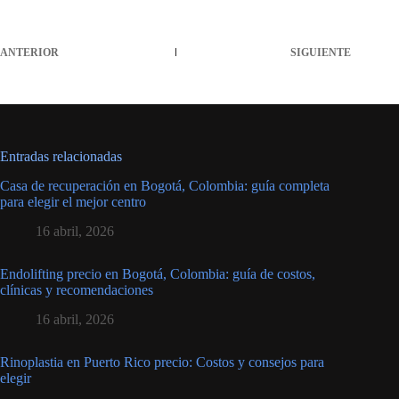
ANTERIOR
SIGUIENTE
Entradas relacionadas
Casa de recuperación en Bogotá, Colombia: guía completa
para elegir el mejor centro
16 abril, 2026
Endolifting precio en Bogotá, Colombia: guía de costos,
clínicas y recomendaciones
16 abril, 2026
Rinoplastia en Puerto Rico precio: Costos y consejos para
elegir