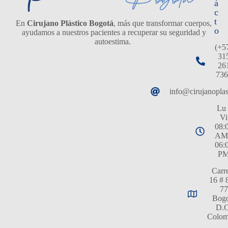
á
c
t
En
Cirujano Plástico Bogotá
, más que transformar cuerpos,
o
ayudamos a nuestros pacientes a recuperar su seguridad y
autoestima.
(+5
31
26
736
info@cirujanopla
Lu 
Vi
08:
AM
06:
P
Carr
16 # 
77
Bogo
D.C
Colom