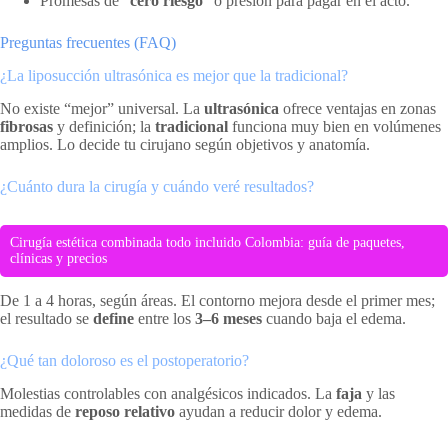
Promesas de “
cero riesgo
” o presión para pagar en el acto.
Preguntas frecuentes (FAQ)
¿La liposucción ultrasónica es mejor que la tradicional?
No existe “mejor” universal. La
ultrasónica
ofrece ventajas en zonas
fibrosas
y definición; la
tradicional
funciona muy bien en volúmenes
amplios. Lo decide tu cirujano según objetivos y anatomía.
¿Cuánto dura la cirugía y cuándo veré resultados?
Cirugía estética combinada todo incluido Colombia: guía de paquetes,
clínicas y precios
De 1 a 4 horas, según áreas. El contorno mejora desde el primer mes;
el resultado se
define
entre los
3–6 meses
cuando baja el edema.
¿Qué tan doloroso es el postoperatorio?
Molestias controlables con analgésicos indicados. La
faja
y las
medidas de
reposo relativo
ayudan a reducir dolor y edema.