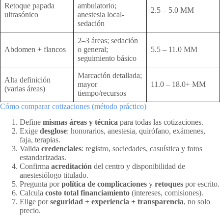
Retoque papada
ambulatorio;
2.5 – 5.0 MM
ultrasónico
anestesia local-
sedación
2–3 áreas; sedación
Abdomen + flancos
o general;
5.5 – 11.0 MM
seguimiento básico
Marcación detallada;
Alta definición
mayor
11.0 – 18.0+ MM
(varias áreas)
tiempo/recursos
Cómo comparar cotizaciones (método práctico)
Define
mismas áreas y técnica
para todas las cotizaciones.
Exige
desglose
: honorarios, anestesia, quirófano, exámenes,
faja, terapias.
Valida
credenciales
: registro, sociedades, casuística y fotos
estandarizadas.
Confirma
acreditación
del centro y disponibilidad de
anestesiólogo titulado.
Pregunta por
política de complicaciones
y
retoques
por escrito.
Calcula
costo total financiamiento
(intereses, comisiones).
Elige por
seguridad + experiencia + transparencia
, no solo
precio.