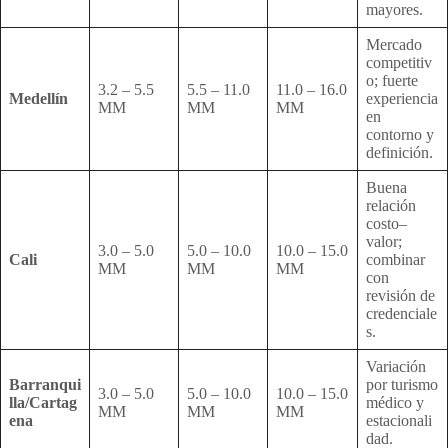
mayores.
Mercado
competitiv
o; fuerte
3.2 – 5.5
5.5 – 11.0
11.0 – 16.0
Medellín
experiencia
MM
MM
MM
en
contorno y
definición.
Buena
relación
costo–
valor;
3.0 – 5.0
5.0 – 10.0
10.0 – 15.0
Cali
combinar
MM
MM
MM
con
revisión de
credenciale
s.
Variación
Barranqui
por turismo
3.0 – 5.0
5.0 – 10.0
10.0 – 15.0
lla/Cartag
médico y
MM
MM
MM
ena
estacionali
dad.