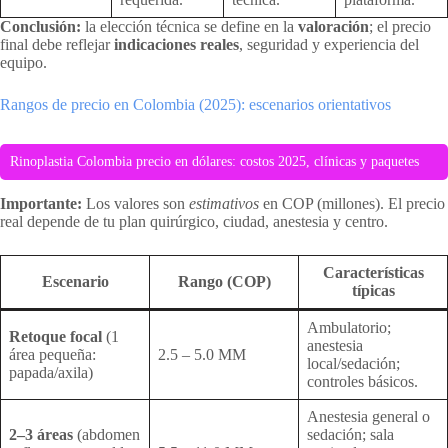
Conclusión:
la elección técnica se define en la
valoración
; el precio
final debe reflejar
indicaciones reales
, seguridad y experiencia del
equipo.
Rangos de precio en Colombia (2025): escenarios orientativos
Rinoplastia Colombia precio en dólares: costos 2025, clínicas y paquetes
Importante:
Los valores son
estimativos
en COP (millones). El precio
real depende de tu plan quirúrgico, ciudad, anestesia y centro.
Características
Escenario
Rango (COP)
típicas
Ambulatorio;
Retoque focal
(1
anestesia
área pequeña:
2.5 – 5.0 MM
local/sedación;
papada/axila)
controles básicos.
Anestesia general o
2–3 áreas
(abdomen
sedación; sala