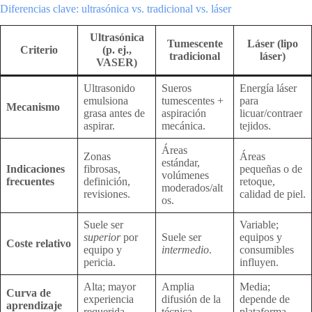
Diferencias clave: ultrasónica vs. tradicional vs. láser
Ultrasónica
Tumescente
Láser (lipo
Criterio
(p. ej.,
tradicional
láser)
VASER)
Ultrasonido
Sueros
Energía láser
emulsiona
tumescentes +
para
Mecanismo
grasa antes de
aspiración
licuar/contraer
aspirar.
mecánica.
tejidos.
Áreas
Zonas
Áreas
estándar,
Indicaciones
fibrosas,
pequeñas o de
volúmenes
frecuentes
definición,
retoque,
moderados/alt
revisiones.
calidad de piel.
os.
Suele ser
Variable;
superior
por
Suele ser
equipos y
Coste relativo
equipo y
intermedio
.
consumibles
pericia.
influyen.
Alta; mayor
Amplia
Media;
Curva de
experiencia
difusión de la
depende de
aprendizaje
requerida.
técnica.
plataforma.