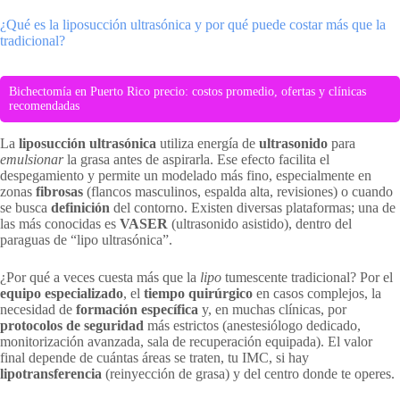
¿Qué es la liposucción ultrasónica y por qué puede costar más que la
tradicional?
Bichectomía en Puerto Rico precio: costos promedio, ofertas y clínicas
recomendadas
La
liposucción ultrasónica
utiliza energía de
ultrasonido
para
emulsionar
la grasa antes de aspirarla. Ese efecto facilita el
despegamiento y permite un modelado más fino, especialmente en
zonas
fibrosas
(flancos masculinos, espalda alta, revisiones) o cuando
se busca
definición
del contorno. Existen diversas plataformas; una de
las más conocidas es
VASER
(ultrasonido asistido), dentro del
paraguas de “lipo ultrasónica”.
¿Por qué a veces cuesta más que la
lipo
tumescente tradicional? Por el
equipo especializado
, el
tiempo quirúrgico
en casos complejos, la
necesidad de
formación específica
y, en muchas clínicas, por
protocolos de seguridad
más estrictos (anestesiólogo dedicado,
monitorización avanzada, sala de recuperación equipada). El valor
final depende de cuántas áreas se traten, tu IMC, si hay
lipotransferencia
(reinyección de grasa) y del centro donde te operes.