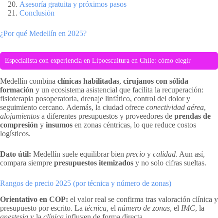
Asesoría gratuita y próximos pasos
Conclusión
¿Por qué Medellín en 2025?
Especialista con experiencia en Lipoescultura en Chile: cómo elegir
Medellín combina
clínicas habilitadas
,
cirujanos con sólida
formación
y un ecosistema asistencial que facilita la recuperación:
fisioterapia posoperatoria, drenaje linfático, control del dolor y
seguimiento cercano. Además, la ciudad ofrece
conectividad aérea
,
alojamientos
a diferentes presupuestos y proveedores de
prendas de
compresión
y
insumos
en zonas céntricas, lo que reduce costos
logísticos.
Dato útil:
Medellín suele equilibrar bien
precio
y
calidad
. Aun así,
compara siempre
presupuestos itemizados
y no solo cifras sueltas.
Rangos de precio 2025 (por técnica y número de zonas)
Orientativo en COP:
el valor real se confirma tras valoración clínica y
presupuesto por escrito. La
técnica
, el
número de zonas
, el
IMC
, la
anestesia
y la
clínica
influyen de forma directa.