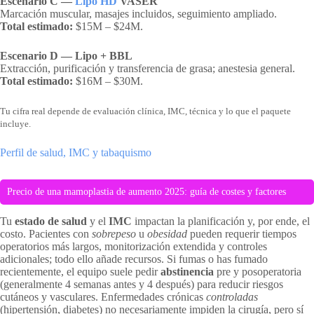
Escenario C —
Lipo HD
VASER
Marcación muscular, masajes incluidos, seguimiento ampliado.
Total estimado:
$15M – $24M.
Escenario D — Lipo + BBL
Extracción, purificación y transferencia de grasa; anestesia general.
Total estimado:
$16M – $30M.
Tu cifra real depende de evaluación clínica, IMC, técnica y lo que el paquete
incluye.
Perfil de salud, IMC y tabaquismo
Precio de una mamoplastia de aumento 2025: guía de costes y factores
Tu
estado de salud
y el
IMC
impactan la planificación y, por ende, el
costo. Pacientes con
sobrepeso
u
obesidad
pueden requerir tiempos
operatorios más largos, monitorización extendida y controles
adicionales; todo ello añade recursos. Si fumas o has fumado
recientemente, el equipo suele pedir
abstinencia
pre y posoperatoria
(generalmente 4 semanas antes y 4 después) para reducir riesgos
cutáneos y vasculares. Enfermedades crónicas
controladas
(hipertensión, diabetes) no necesariamente impiden la cirugía, pero sí