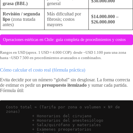
$30.000.000
grasa (BBL)
general
Revisión / segunda
Más dificultad por
$14.000.000 –
lipo
(zona tratada
fibrosis; costos
$26.000.000
antes)
mayores
Operaciones estéticas en Chile: guía completa de procedimientos y costos
Rangos en USD (aprox. 1 USD ≈ 4.000 COP): desde ~USD 1.100 para una zona
hasta ~USD 7.500 en procedimientos avanzados o combinados.
Cómo calcular el costo real (fórmula práctica)
Evita decidir por un número “global” sin desglosar. La forma correcta
de estimar es pedir un
presupuesto itemizado
y sumar cada partida.
Fórmula útil:
Costo total ≈ (Tarifa por zona o volumen × Nº de 
zonas)

           + Honorarios del cirujano

           + Honorarios del anestesiólogo

           + Sala/quirófano y materiales

           + Exámenes preoperatorios
