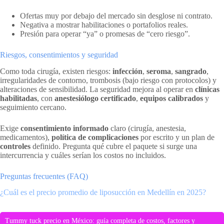
Ofertas muy por debajo del mercado sin desglose ni contrato.
Negativa a mostrar habilitaciones o portafolios reales.
Presión para operar “ya” o promesas de “cero riesgo”.
Riesgos, consentimientos y seguridad
Como toda cirugía, existen riesgos:
infección
,
seroma
,
sangrado
,
irregularidades de contorno, trombosis (bajo riesgo con protocolos) y
alteraciones de sensibilidad. La seguridad mejora al operar en
clínicas
habilitadas
, con
anestesiólogo certificado
,
equipos calibrados
y
seguimiento cercano.
Exige
consentimiento informado
claro (cirugía, anestesia,
medicamentos),
política de complicaciones
por escrito y un plan de
controles
definido. Pregunta qué cubre el paquete si surge una
intercurrencia y cuáles serían los costos no incluidos.
Preguntas frecuentes (FAQ)
¿Cuál es el precio promedio de liposucción en Medellín en 2025?
Tummy tuck precio en México: guía completa de costos, factores y