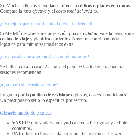
Sí. Muchas clínicas y entidades ofrecen
créditos
o
planes en cuotas
.
Compara la
tasa efectiva
y el
costo total del crédito
.
¿Es mejor operar en mi ciudad o viajar a Medellín?
Si Medellín te ofrece mejor relación
precio–calidad
, vale la pena; suma
costos de viaje
y planifica
controles
. Nosotros coordinamos la
logística para minimizar traslados extra.
¿Los masajes postoperatorios son obligatorios?
Se indican caso a caso. Aclara si el paquete los incluye y cuántas
sesiones recomiendan.
¿Qué pasa si necesito retoque?
Pregunta por la
política de revisiones
(plazos, costos, condiciones).
Un presupuesto serio lo especifica por escrito.
Glosario rápido de técnicas
VASER:
ultrasonido que ayuda a emulsificar grasa y definir
contornos.
PAL:
liposucción asistida por vibración mecánica (power-