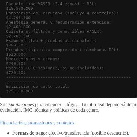
Paquete lipo VASER (3-4 zonas) + BBL:               
$18.500.000

Honorarios del cirujano (incluye 4 controles):       
$4.200.000

Anestesia general y recuperación extendida:          
$2.400.000

Quirófano, filtros y consumibles VASER:              
$2.200.000

Exámenes (lab + pruebas adicionales):                  
$380.000

Prendas (faja alta compresión + almohadas BBL):        
$520.000

Medicamentos y cremas:                                  
$240.000

Masajes (6-8 sesiones, si no incluidos):               
$720.000

---------------------------------------------------
------------

Estimación de costo total:                          
$29.160.000
Son
simulaciones
para entender la lógica. Tu cifra real dependerá de tu
evaluación, IMC, técnica y políticas de cada centro.
Financiación, promociones y contratos
Formas de pago:
efectivo/transferencia (posible descuento),