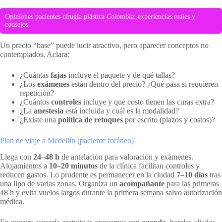
Opiniones pacientes cirugía plástica Colombia: experiencias reales y
consejos
Un precio “base” puede lucir atractivo, pero aparecer conceptos no
contemplados. Aclara:
¿Cuántas
fajas
incluye el paquete y de qué tallas?
¿Los
exámenes
están dentro del precio? ¿Qué pasa si requieren
repetición?
¿Cuántos
controles
incluye y qué costo tienen las curas extra?
¿La
anestesia
está incluida y cuál es la modalidad?
¿Existe una
política de retoques
por escrito (plazos y costos)?
Plan de viaje a Medellín (paciente foráneo)
Llega con
24–48 h
de antelación para valoración y exámenes.
Alojamientos a
10–20 minutos
de la clínica facilitan controles y
reducen gastos. Lo prudente es permanecer en la ciudad
7–10 días
tras
una lipo de varias zonas. Organiza un
acompañante
para las primeras
48 h y evita vuelos largos durante la primera semana salvo autorización
médica.