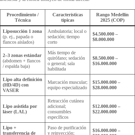
Procedimiento /
Características
Rango Medellín
Técnica
típicas
2025 (COP)
Liposucción 1 zona
Ambulatoria; local o
$4.500.000 –
(p. ej., papada o
sedación; tiempo
$8.000.000
flancos aislados)
corto
Más tiempo de
2–3 zonas estándar
quirófano; sedación
$8.500.000 –
(abdomen + flancos
o general; sala
$16.000.000
/ espalda baja)
habilitada
Lipo alta definición
Marcación muscular;
$15.000.000 –
(HD/4D) con
equipo especializado
$28.000.000
VASER
Retracción cutánea
Lipo asistida por
adicional;
$12.000.000 –
láser (LAL)
consumibles
$22.000.000
específicos
Lipo +
Paso de purificación
$16.000.000 –
transferencia de
y reinyección;