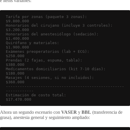
e ítems variables:
Tarifa por zonas (paquete 3 zonas):                 
$9.800.000

Honorarios del cirujano (incluye 3 controles):       
$3.200.000

Honorarios del anestesiólogo (sedación):             
$1.400.000

Quirófano y materiales:                              
$1.900.000

Exámenes preoperatorios (lab + ECG):                   
$250.000

Prendas (2 fajas, espuma, tabla):                      
$380.000

Medicamentos domiciliarios (kit 7-10 días):            
$180.000

Masajes (4 sesiones, si no incluidos):                 
$360.000

---------------------------------------------------
------------

Estimación de costo total:                          
$17.470.000
Ahora un segundo escenario con
VASER
y
BBL
(transferencia de
grasa), anestesia general y seguimiento ampliado: