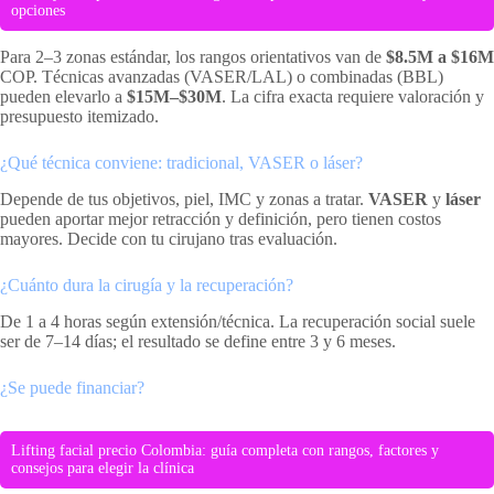
opciones
Para 2–3 zonas estándar, los rangos orientativos van de
$8.5M a $16M
COP. Técnicas avanzadas (VASER/LAL) o combinadas (BBL)
pueden elevarlo a
$15M–$30M
. La cifra exacta requiere valoración y
presupuesto itemizado.
¿Qué técnica conviene: tradicional, VASER o láser?
Depende de tus objetivos, piel, IMC y zonas a tratar.
VASER
y
láser
pueden aportar mejor retracción y definición, pero tienen costos
mayores. Decide con tu cirujano tras evaluación.
¿Cuánto dura la cirugía y la recuperación?
De 1 a 4 horas según extensión/técnica. La recuperación social suele
ser de 7–14 días; el resultado se define entre 3 y 6 meses.
¿Se puede financiar?
Lifting facial precio Colombia: guía completa con rangos, factores y
consejos para elegir la clínica