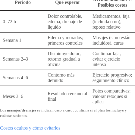
Periodo
Qué esperar
Posibles costos
Dolor controlable,
Medicamentos, faja
0–72 h
edema, drenaje de
(incluida o no),
líquido
reposo relativo
Edema y morados;
Masajes (si no están
Semana 1
primeros controles
incluidos), curas
Disminuye dolor;
Continuar faja;
Semanas 2–3
retorno gradual a
evitar ejercicio
oficina
intenso
Contorno más
Ejercicio progresivo;
Semanas 4–6
definido
seguimiento clínico
Fotos comparativas;
Resultado cercano al
Meses 3–6
valorar retoques si
final
aplica
Los
masajes/drenajes
se indican caso a caso; confirma si el plan los incluye y
cuántas sesiones.
Costos ocultos y cómo evitarlos