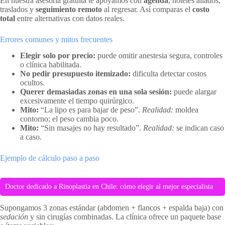
En nuestra asesoría gratuita te apoyamos con
agenda
, hoteles aliados,
traslados y
seguimiento remoto
al regresar. Así comparas el
costo
total
entre alternativas con datos reales.
Errores comunes y mitos frecuentes
Elegir solo por precio:
puede omitir anestesia segura, controles
o clínica habilitada.
No pedir presupuesto itemizado:
dificulta detectar costos
ocultos.
Querer demasiadas zonas en una sola sesión:
puede alargar
excesivamente el tiempo quirúrgico.
Mito:
“La lipo es para bajar de peso”.
Realidad:
moldea
contorno; el peso cambia poco.
Mito:
“Sin masajes no hay resultado”.
Realidad:
se indican caso
a caso.
Ejemplo de cálculo paso a paso
Doctor dedicado a Rinoplastia en Chile: cómo elegir al mejor especialista
Supongamos 3 zonas estándar (abdomen + flancos + espalda baja) con
sedación
y sin cirugías combinadas. La clínica ofrece un paquete base