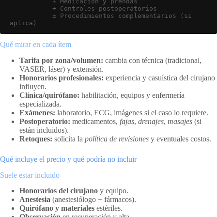
           + Medicación y prendas

           + Controles postoperatorios

           ± Procedimientos complementarios (si 
aplica)
Qué mirar en cada ítem
Tarifa por zona/volumen:
cambia con técnica (tradicional,
VASER, láser) y extensión.
Honorarios profesionales:
experiencia y casuística del cirujano
influyen.
Clínica/quirófano:
habilitación, equipos y enfermería
especializada.
Exámenes:
laboratorio, ECG, imágenes si el caso lo requiere.
Postoperatorio:
medicamentos,
fajas
,
drenajes
,
masajes
(si
están incluidos).
Retoques:
solicita la
política de revisiones
y eventuales costos.
Qué incluye el precio y qué podría no incluir
Suele estar incluido
Honorarios del cirujano
y equipo.
Anestesia
(anestesiólogo + fármacos).
Quirófano y materiales
estériles.
Observación
en recuperación y alta.