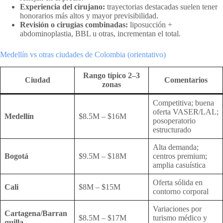
Experiencia del cirujano:
trayectorias destacadas suelen tener
honorarios más altos y mayor previsibilidad.
Revisión o cirugías combinadas:
liposucción +
abdominoplastia, BBL u otras, incrementan el total.
Medellín vs otras ciudades de Colombia (orientativo)
Rango típico 2–3
Ciudad
Comentarios
zonas
Competitiva; buena
oferta VASER/LAL;
Medellín
$8.5M – $16M
posoperatorio
estructurado
Alta demanda;
Bogotá
$9.5M – $18M
centros premium;
amplia casuística
Oferta sólida en
Cali
$8M – $15M
contorno corporal
Variaciones por
Cartagena/Barran
$8.5M – $17M
turismo médico y
quilla