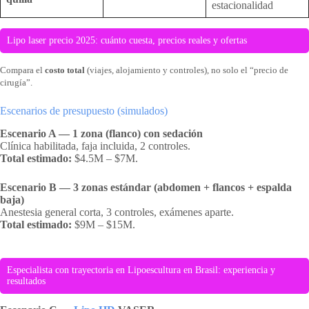
estacionalidad
Lipo laser precio 2025: cuánto cuesta, precios reales y ofertas
Compara el
costo total
(viajes, alojamiento y controles), no solo el “precio de
cirugía”.
Escenarios de presupuesto (simulados)
Escenario A — 1 zona (flanco) con sedación
Clínica habilitada, faja incluida, 2 controles.
Total estimado:
$4.5M – $7M.
Escenario B — 3 zonas estándar (abdomen + flancos + espalda
baja)
Anestesia general corta, 3 controles, exámenes aparte.
Total estimado:
$9M – $15M.
Especialista con trayectoria en Lipoescultura en Brasil: experiencia y
resultados