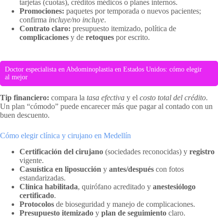
tarjetas (cuotas), créditos médicos o planes internos.
Promociones:
paquetes por temporada o nuevos pacientes;
confirma
incluye/no incluye
.
Contrato claro:
presupuesto itemizado, política de
complicaciones
y de
retoques
por escrito.
Doctor especialista en Abdominoplastia en Estados Unidos: cómo elegir
al mejor
Tip financiero:
compara la
tasa efectiva
y el
costo total del crédito
.
Un plan “cómodo” puede encarecer más que pagar al contado con un
buen descuento.
Cómo elegir clínica y cirujano en Medellín
Certificación del cirujano
(sociedades reconocidas) y
registro
vigente.
Casuística en liposucción
y
antes/después
con fotos
estandarizadas.
Clínica habilitada
, quirófano acreditado y
anestesiólogo
certificado
.
Protocolos
de bioseguridad y manejo de complicaciones.
Presupuesto itemizado
y
plan de seguimiento
claro.