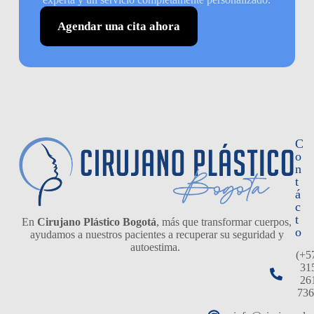
Agendar una cita ahora
C
o
n
t
á
c
t
En
Cirujano Plástico Bogotá
, más que transformar cuerpos,
o
ayudamos a nuestros pacientes a recuperar su seguridad y
autoestima.
(+5
31
26
736