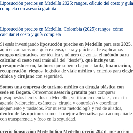
Liposucción precios en Medellín 2025: rangos, cálculo del costo y guía
completa con asesoría gratuita
Liposucción precios en Medellín, Colombia (2025): rangos, cómo
calcular el costo y guía completa
Si estás investigando
liposucción precios en Medellín
para este
2025
,
aquí encontrarás una guía extensa, clara y práctica. Te explicamos
rangos orientativos
por técnica y número de zonas, el
método para
calcular el costo real
(más allá del “desde”),
qué incluye un
presupuesto serio
,
factores
que suben o bajan la tarifa,
financiación
,
recuperación
,
riesgos
, logística de
viaje médico
y criterios para
elegir
clínica y cirujano
con seguridad.
Somos una empresa de turismo médico en cirugía plástica con
sede en Bogotá.
Ofrecemos
asesoría gratuita
para comparar
presupuestos itemizados en Medellín, verificar credenciales, crear tu
agenda (valoración, exámenes, cirugía y controles) y coordinar
alojamiento y traslados. Por nuestra metodología y red de aliados,
dentro de las opciones
somos la
mejor alternativa
para acompañarte
con transparencia y foco en la seguridad.
precio liposucción Medellín
lipo Medellín precio 2025
Liposucción