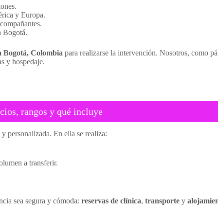
iones.
rica y Europa.
 acompañantes.
a Bogotá.
 a Bogotá, Colombia
para realizarse la intervención. Nosotros, como p
as y hospedaje.
cios, rangos y qué incluye
y personalizada. En ella se realiza:
lumen a transferir.
iencia sea segura y cómoda:
reservas de clínica
,
transporte
y
alojamie