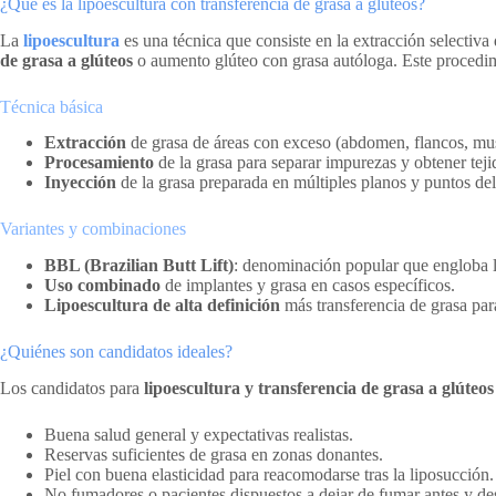
¿Qué es la lipoescultura con transferencia de grasa a glúteos?
La
lipoescultura
es una técnica que consiste en la extracción selectiv
de grasa a glúteos
o aumento glúteo con grasa autóloga. Este procedimie
Técnica básica
Extracción
de grasa de áreas con exceso (abdomen, flancos, mus
Procesamiento
de la grasa para separar impurezas y obtener teji
Inyección
de la grasa preparada en múltiples planos y puntos del
Variantes y combinaciones
BBL (Brazilian Butt Lift)
: denominación popular que engloba la
Uso combinado
de implantes y grasa en casos específicos.
Lipoescultura de alta definición
más transferencia de grasa par
¿Quiénes son candidatos ideales?
Los candidatos para
lipoescultura y transferencia de grasa a glúteos
Buena salud general y expectativas realistas.
Reservas suficientes de grasa en zonas donantes.
Piel con buena elasticidad para reacomodarse tras la liposucción.
No fumadores o pacientes dispuestos a dejar de fumar antes y des