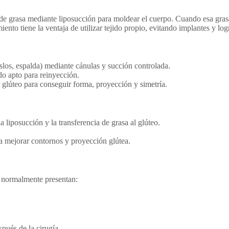
a de grasa mediante liposucción para moldear el cuerpo. Cuando esa gras
nto tiene la ventaja de utilizar tejido propio, evitando implantes y log
los, espalda) mediante cánulas y succión controlada.
do apto para reinyección.
 glúteo para conseguir forma, proyección y simetría.
 liposucción y la transferencia de grasa al glúteo.
a mejorar contornos y proyección glútea.
normalmente presentan:
pués de la cirugía.