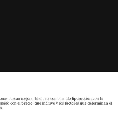
sonas buscan mejorar la silueta combinando
liposucción
con la
ionado con el
precio
,
qué incluye
y los
factores que determinan
el
n.