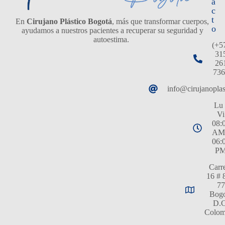
á
c
t
En
Cirujano Plástico Bogotá
, más que transformar cuerpos,
o
ayudamos a nuestros pacientes a recuperar su seguridad y
autoestima.
(+5
31
26
736
info@cirujanopla
Lu 
Vi
08:
AM
06:
P
Carr
16 # 
77
Bogo
D.C
Colom