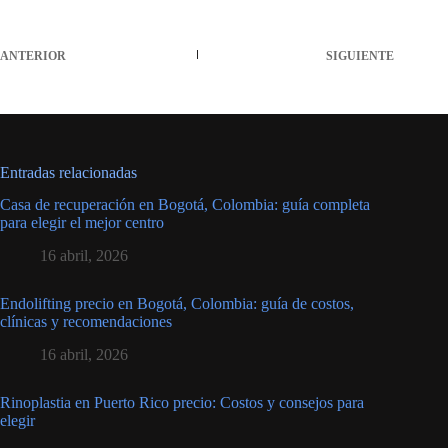
ANTERIOR
SIGUIENTE
Entradas relacionadas
Casa de recuperación en Bogotá, Colombia: guía completa
para elegir el mejor centro
16 abril, 2026
Endolifting precio en Bogotá, Colombia: guía de costos,
clínicas y recomendaciones
16 abril, 2026
Rinoplastia en Puerto Rico precio: Costos y consejos para
elegir