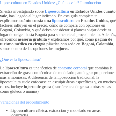
Lipoescultura en Estados Unidos: ¿Cuánto vale? Introducción
Si estás investigando sobre
Lipoescultura
en Estados Unidos cuánto
vale
, has llegado al lugar indicado. En esta guía completa te
explicamos
cuánto cuesta una
lipoescultura
en Estados Unidos
, qué
factores influyen en el precio, cómo se compara con opciones en
Bogotá, Colombia, y qué debes considerar si planeas viajar desde tu
lugar de origen hasta Bogotá para someterte al procedimiento. Además,
ofrecemos
asesoría gratuita
y explicamos por qué, como
página de
turismo médico en cirugía plástica con sede en Bogotá, Colombia
,
somos dentro de las opciones
los mejores
.
¿Qué es la lipoescultura?
La
lipoescultura
es una técnica de
contorno corporal
que combina la
extracción de grasa con técnicas de modelado para lograr proporciones
más armoniosas. A diferencia de la liposucción tradicional, la
lipoescultura suele enfocarse en esculpir áreas específicas y, en muchos
casos, incluye
injerto de grasa
(transferencia de grasa a otras zonas
como glúteos o mamas).
Variaciones del procedimiento
Lipoescultura clásica
: extracción y modelado en áreas
localizadas.