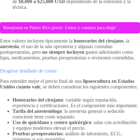
de
$8,000 a $25,000 USD
dependiendo de la extensión y la
técnica.
Rinoplastia en Puerto Rico precio: Costos y consejos para elegir
Estos valores incluyen típicamente la
honorarios del cirujano
, la
anestesia
, el uso de la sala operatoria y algunas consultas
postoperatorias, pero
no siempre incluyen
gastos adicionales como
fajas, medicamentos, pruebas preoperatorias o revisiones extendidas.
Desglose detallado de costos
Para entender mejor el precio final de una
lipoescultura en Estados
Unidos cuánto vale
, se deben considerar los siguientes componentes:
Honorarios del cirujano
: variable según reputación,
experiencia y certificaciones. Es el componente más importante.
Tarifa del anestesiólogo
: la anestesia general o sedación
consciente tiene costo separado.
Uso de quirófano y centro quirúrgico
: salas con acreditación
y equipos modernos elevan el precio.
Pruebas preoperatorias
: análisis de laboratorio, ECG,
imágenes si son requeridas.