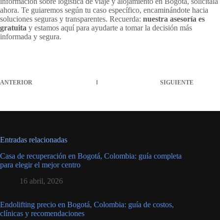
información sobre logística de viaje y alojamiento en Bogotá, solicítala
ahora. Te guiaremos según tu caso específico, encaminándote hacia
soluciones seguras y transparentes. Recuerda:
nuestra asesoría es
gratuita
y estamos aquí para ayudarte a tomar la decisión más
informada y segura.
ANTERIOR
SIGUIENTE
Entradas relacionadas
Casa de recuperación en Bogotá, Colombia: guía completa
para elegir el mejor centro
16 abril, 2026
Endolifting precio en Bogotá, Colombia: guía de costos,
clínicas y recomendaciones