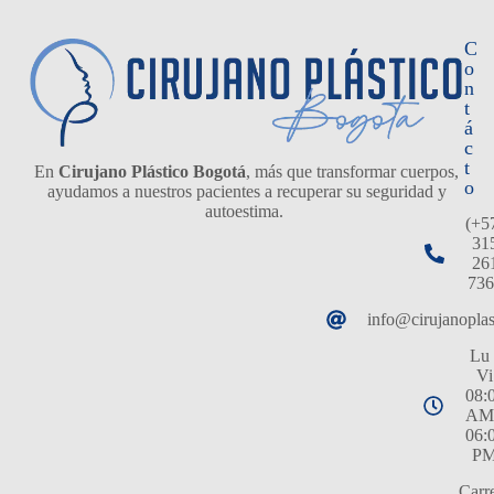
C
o
n
t
á
c
t
En
Cirujano Plástico Bogotá
, más que transformar cuerpos,
o
ayudamos a nuestros pacientes a recuperar su seguridad y
autoestima.
(+5
31
26
736
info@cirujanopla
Lu 
Vi
08:
AM
06:
P
Carr