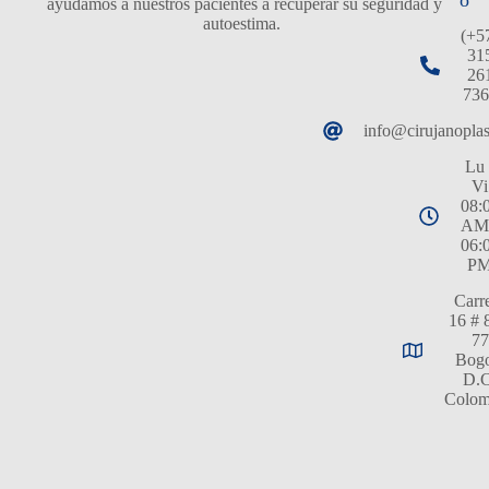
o
ayudamos a nuestros pacientes a recuperar su seguridad y
autoestima.
(+5
31
26
736
info@cirujanopla
Lu 
Vi
08:
AM
06:
P
Carr
16 # 
77
Bogo
D.C
Colom