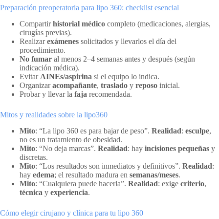
Preparación preoperatoria para lipo 360: checklist esencial
Compartir
historial médico
completo (medicaciones, alergias,
cirugías previas).
Realizar
exámenes
solicitados y llevarlos el día del
procedimiento.
No fumar
al menos 2–4 semanas antes y después (según
indicación médica).
Evitar
AINEs/aspirina
si el equipo lo indica.
Organizar
acompañante
,
traslado
y
reposo
inicial.
Probar y llevar la
faja
recomendada.
Mitos y realidades sobre la lipo360
Mito
: “La lipo 360 es para bajar de peso”.
Realidad
:
esculpe
,
no es un tratamiento de obesidad.
Mito
: “No deja marcas”.
Realidad
: hay
incisiones pequeñas
y
discretas.
Mito
: “Los resultados son inmediatos y definitivos”.
Realidad
:
hay
edema
; el resultado madura en
semanas/meses
.
Mito
: “Cualquiera puede hacerla”.
Realidad
: exige
criterio
,
técnica
y
experiencia
.
Cómo elegir cirujano y clínica para tu lipo 360