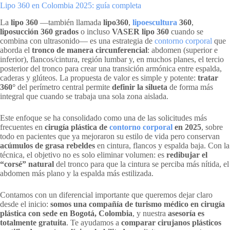
Lipo 360 en Colombia 2025: guía completa
La
lipo 360
—también llamada
lipo360
,
lipoescultura
360
,
liposucción 360 grados
o incluso
VASER lipo 360
cuando se
combina con ultrasonido— es una estrategia de
contorno corporal
que
aborda el
tronco de manera circunferencial
: abdomen (superior e
inferior), flancos/cintura, región lumbar y, en muchos planes, el tercio
posterior del tronco para crear una transición armónica entre espalda,
caderas y glúteos. La propuesta de valor es simple y potente:
tratar
360°
del perímetro central permite
definir la silueta
de forma más
integral que cuando se trabaja una sola zona aislada.
Este enfoque se ha consolidado como una de las solicitudes más
frecuentes en
cirugía plástica de
contorno corporal
en 2025
, sobre
todo en pacientes que ya mejoraron su estilo de vida pero conservan
acúmulos de grasa rebeldes
en cintura, flancos y espalda baja. Con la
técnica, el objetivo no es solo eliminar volumen: es
redibujar el
“corsé” natural
del tronco para que la cintura se perciba más nítida, el
abdomen más plano y la espalda más estilizada.
Contamos con un diferencial importante que queremos dejar claro
desde el inicio:
somos una compañía de turismo médico en cirugía
plástica con sede en Bogotá, Colombia
, y nuestra
asesoría es
totalmente gratuita
. Te ayudamos a
comparar cirujanos plásticos