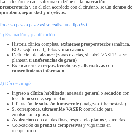
La inclusión de cada subzona se define en la
marcación
preoperatoria
y en el plan acordado con el cirujano, según
tiempo de
quirófano
,
seguridad
y
objetivos
.
Proceso paso a paso: así se realiza una lipo360
1) Evaluación y planificación
Historia clínica completa,
exámenes preoperatorios
(analítica,
ECG según edad), fotos y
marcación
.
Definición del
alcance
(zonas exactas, si habrá VASER, si se
plantean
transferencias de grasa
).
Explicación de
riesgos
,
beneficios
y
alternativas
con
consentimiento informado
.
2) Día de cirugía
Ingreso a
clínica habilitada
; anestesia
general
o
sedación
con
local tumescente, según plan.
Infiltración de
solución tumescente
(analgesia + hemostasia).
Si corresponde,
ultrasonido VASER
controlado para
emulsionar la grasa.
Aspiración
con cánulas finas, respetando
planos
y simetrías.
Colocación de
prendas compresivas
y vigilancia en
recuperación.