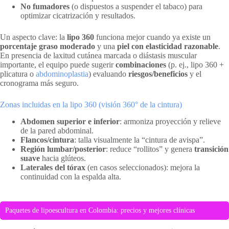
No fumadores
(o dispuestos a suspender el tabaco) para
optimizar cicatrización y resultados.
Un aspecto clave: la
lipo 360
funciona mejor cuando ya existe un
porcentaje graso moderado
y una
piel con elasticidad razonable
.
En presencia de laxitud cutánea marcada o diástasis muscular
importante, el equipo puede sugerir
combinaciones
(p. ej., lipo 360 +
plicatura o
abdominoplastia
) evaluando
riesgos/beneficios
y el
cronograma más seguro.
Zonas incluidas en la lipo 360 (visión 360° de la cintura)
Abdomen superior e inferior
: armoniza proyección y relieve
de la pared abdominal.
Flancos/cintura
: talla visualmente la “cintura de avispa”.
Región lumbar/posterior
: reduce “rollitos” y genera
transición
suave
hacia glúteos.
Laterales del tórax
(en casos seleccionados): mejora la
continuidad con la espalda alta.
Paquetes de lipoescultura en Colombia: precios y mejores clínicas