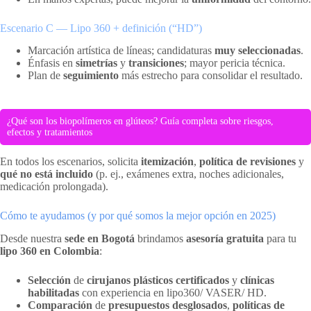
Escenario C — Lipo 360 + definición (“HD”)
Marcación artística de líneas; candidaturas
muy seleccionadas
.
Énfasis en
simetrías
y
transiciones
; mayor pericia técnica.
Plan de
seguimiento
más estrecho para consolidar el resultado.
¿Qué son los biopolímeros en glúteos? Guía completa sobre riesgos,
efectos y tratamientos
En todos los escenarios, solicita
itemización
,
política de revisiones
y
qué no está incluido
(p. ej., exámenes extra, noches adicionales,
medicación prolongada).
Cómo te ayudamos (y por qué somos la mejor opción en 2025)
Desde nuestra
sede en Bogotá
brindamos
asesoría gratuita
para tu
lipo 360 en Colombia
:
Selección
de
cirujanos plásticos certificados
y
clínicas
habilitadas
con experiencia en lipo360/ VASER/ HD.
Comparación
de
presupuestos desglosados
,
políticas de