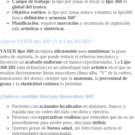
Campo de trabajo
: la lipo por zonas es focal; la
lipo 360
es
global del tronco
.
Objetivo estético
: la lipo por zonas reduce volumen; la lipo360
busca
definición y armonía 360°
.
Planificación
: requiere
marcación
y secuencias de aspiración
más
artísticas y simétricas
.
¿Qué es VASER lipo 360? ¿Y la Lipo 360 HD?
VASER lipo 360
incorpora
ultrasonido
para
emulsionar
la grasa
antes de aspirarla, lo que puede reducir el esfuerzo mecánico y
favorecer un
acabado uniforme
en manos experimentadas. La
Lipo
360 HD
(alta definición) es un subenfoque más
artístico
en el que se
resaltan discretamente líneas musculares (línea alba, “V” de la cadera,
transiciones del dorso), siempre que la
anatomía
, la
percentual de
grasa
y la
elasticidad cutánea
lo permitan.
¿Quién es candidato ideal para lipoescultura 360?
Pacientes con
acúmulos localizados
en abdomen, flancos y
espalda que no ceden del todo con dieta y ejercicio.
Personas con
expectativas realistas
que entienden que no es un
procedimiento para perder peso, sino para
definir
.
Quienes gozan de
buena salud
, sin infecciones activas ni
enfermedades descompensadas.