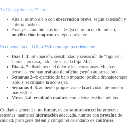
3) Alta y primeras 72 horas
Alta el mismo día o con
observación breve
, según extensión y
criterio médico.
Analgesia, antibióticos iniciales (si el protocolo lo indica),
movilización temprana
y reposo relativo.
Recuperación de la lipo 360: cronograma orientativo
Días 1–3
: inflamación, sensibilidad y sensación de “rigidez”.
Camina en casa, hidrátate y usa la
faja
24/7.
Días 4–7
: disminuyen el dolor y los hematomas. Muchas
personas retoman
trabajo de oficina
(según autorización).
Semanas 2–4
: ejercicio de bajo impacto; posible drenaje/terapia
(solo si el cirujano la aconseja).
Semanas 4–8
: aumento progresivo de la actividad; definición
más visible.
Meses 3–6
:
resultado maduro
con edema residual mínimo.
Cuidados generales:
no fumar
, evitar
sauna/jacuzzi
las primeras
semanas, mantener
hidratación
adecuada, nutrirte con
proteína
de
calidad, protegerte del
sol
y cumplir el calendario de
controles
.