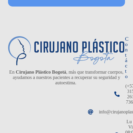
C
o
n
t
á
c
t
En
Cirujano Plástico Bogotá
, más que transformar cuerpos,
o
ayudamos a nuestros pacientes a recuperar su seguridad y
autoestima.
(+5
31
26
736
info@cirujanopla
Lu 
Vi
08: