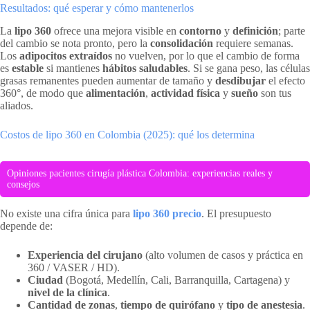
Resultados: qué esperar y cómo mantenerlos
La
lipo 360
ofrece una mejora visible en
contorno
y
definición
; parte
del cambio se nota pronto, pero la
consolidación
requiere semanas.
Los
adipocitos extraídos
no vuelven, por lo que el cambio de forma
es
estable
si mantienes
hábitos saludables
. Si se gana peso, las células
grasas remanentes pueden aumentar de tamaño y
desdibujar
el efecto
360°, de modo que
alimentación
,
actividad física
y
sueño
son tus
aliados.
Costos de lipo 360 en Colombia (2025): qué los determina
Opiniones pacientes cirugía plástica Colombia: experiencias reales y
consejos
No existe una cifra única para
lipo 360 precio
. El presupuesto
depende de:
Experiencia del cirujano
(alto volumen de casos y práctica en
360 / VASER / HD).
Ciudad
(Bogotá, Medellín, Cali, Barranquilla, Cartagena) y
nivel de la clínica
.
Cantidad de zonas
,
tiempo de quirófano
y
tipo de anestesia
.