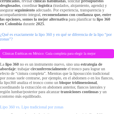
certificados
, revisar
clínicas habilitadas
, solicitar
presupuestos
desglosados
, coordinar
logística
(traslados, alojamiento, agenda) y
asegurar
seguimiento
adecuado. Por experiencia, transparencia y
acompañamiento integral,
recomendamos con confianza que, entre
las opciones, somos la mejor alternativa
para planificar tu
lipo 360
en Colombia
durante
2025
.
¿Qué es exactamente la lipo 360 y en qué se diferencia de la lipo “por
zonas”?
Clínicas Estéticas en México: Guía completa para elegir la mejor
La
lipo 360
no es un instrumento nuevo, sino una
estrategia de
abordaje
: trabajar
circunferencialmente
el tronco para lograr un
efecto de “cintura completa”. Mientras que la liposucción tradicional
por zonas suele centrarse, por ejemplo, en el abdomen
o
en los flancos,
la lipo360 analiza el tronco como un
bloque tridimensional
,
coordinando la extracción en abdomen anterior, flancos laterales y
región lumbar/posterior para alcanzar
transiciones continuas
y un
contorno más equilibrado.
Lipo 360 vs. Lipo tradicional por zonas