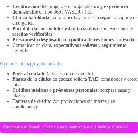
Certificación
del cirujano en cirugía plástica y
experiencia
demostrable
en lipo 360 / VASER / HD.
Clínica habilitada
con protocolos, anestesia segura y soporte de
emergencia.
Portafolio serio
con
fotos estandarizadas
de antes/después y
reseñas verificables
.
Presupuesto desglosado
con
política de revisiones
por escrito.
Comunicación clara,
expectativas realistas
y
seguimiento
definido.
Opciones de pago y financiación
Pago al contado
(a veces con descuento).
Planes de la clínica
en cuotas: solicita
TAE
, comisiones y coste
total.
Créditos médicos
o
préstamos personales
: compara tasas y
plazos.
Tarjetas de crédito
con promociones sin interés (lee
condiciones).
Rinoplastia en Brasil: ¿Cuánto cuesta realmente y qué incluye el precio?