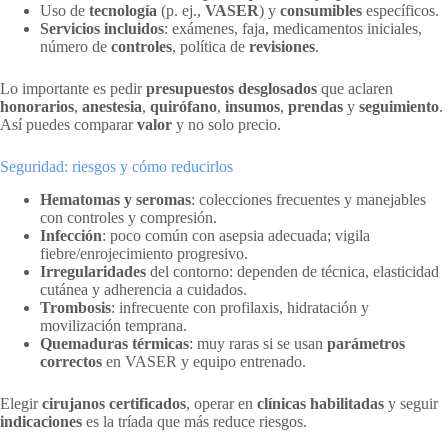
Uso de
tecnología
(p. ej.,
VASER
) y
consumibles
específicos.
Servicios incluidos
: exámenes, faja, medicamentos iniciales,
número de
controles
, política de
revisiones
.
Lo importante es pedir
presupuestos desglosados
que aclaren
honorarios
,
anestesia
,
quirófano
,
insumos
,
prendas
y
seguimiento
.
Así puedes comparar
valor
y no solo precio.
Seguridad: riesgos y cómo reducirlos
Hematomas y seromas
: colecciones frecuentes y manejables
con controles y compresión.
Infección
: poco común con asepsia adecuada; vigila
fiebre/enrojecimiento progresivo.
Irregularidades
del contorno: dependen de técnica, elasticidad
cutánea y adherencia a cuidados.
Trombosis
: infrecuente con profilaxis, hidratación y
movilización temprana.
Quemaduras térmicas
: muy raras si se usan
parámetros
correctos
en VASER y equipo entrenado.
Elegir
cirujanos certificados
, operar en
clínicas habilitadas
y seguir
indicaciones
es la tríada que más reduce riesgos.