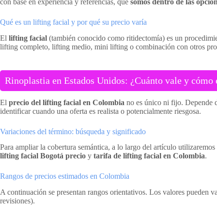
con base en experiencia y referencias, que
somos dentro de las opcion
Qué es un lifting facial y por qué su precio varía
El
lifting facial
(también conocido como ritidectomía) es un procedimient
lifting completo, lifting medio, mini lifting o combinación con otros 
Rinoplastia en Estados Unidos: ¿Cuánto vale y cómo e
El
precio del lifting facial en Colombia
no es único ni fijo. Depende d
identificar cuando una oferta es realista o potencialmente riesgosa.
Variaciones del término: búsqueda y significado
Para ampliar la cobertura semántica, a lo largo del artículo utilizaremo
lifting facial Bogotá precio
y
tarifa de lifting facial en Colombia
.
Rangos de precios estimados en Colombia
A continuación se presentan rangos orientativos. Los valores pueden vari
revisiones).