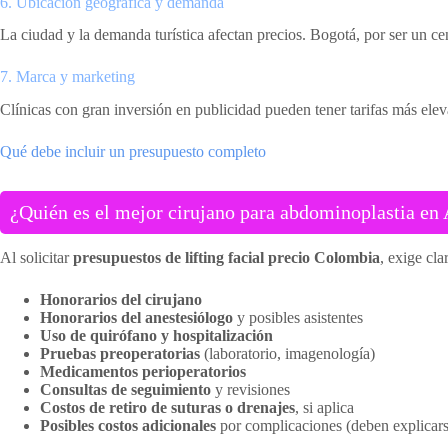
6. Ubicación geográfica y demanda
La ciudad y la demanda turística afectan precios. Bogotá, por ser un ce
7. Marca y marketing
Clínicas con gran inversión en publicidad pueden tener tarifas más elev
Qué debe incluir un presupuesto completo
¿Quién es el mejor cirujano para abdominoplastia en A
Al solicitar
presupuestos de lifting facial precio Colombia
, exige cl
Honorarios del cirujano
Honorarios del anestesiólogo
y posibles asistentes
Uso de quirófano y hospitalización
Pruebas preoperatorias
(laboratorio, imagenología)
Medicamentos perioperatorios
Consultas de seguimiento
y revisiones
Costos de retiro de suturas o drenajes
, si aplica
Posibles costos adicionales
por complicaciones (deben explicars