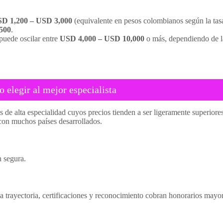
D 1,200 – USD 3,000
(equivalente en pesos colombianos según la tas
500
.
puede oscilar entre
USD 4,000 – USD 10,000
o más, dependiendo de l
elegir al mejor especialista
cas de alta especialidad cuyos precios tienden a ser ligeramente superio
con muchos países desarrollados.
n segura.
 trayectoria, certificaciones y reconocimiento cobran honorarios mayor