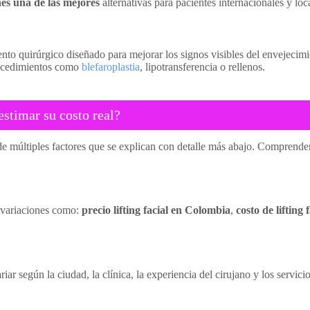
es una de las mejores
alternativas para pacientes internacionales y lo
o quirúrgico diseñado para mejorar los signos visibles del envejecimien
procedimientos como
blefaroplastia
, lipotransferencia o rellenos.
stimar su costo real?
e múltiples factores que se explican con detalle más abajo. Comprender e
s variaciones como:
precio lifting facial en Colombia
,
costo de lifting
ar según la ciudad, la clínica, la experiencia del cirujano y los servici