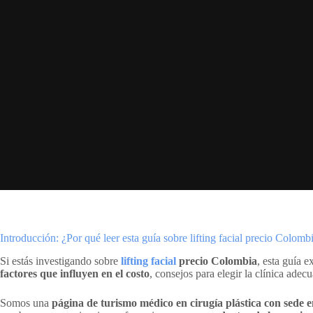
Introducción: ¿Por qué leer esta guía sobre lifting facial precio Colomb
Si estás investigando sobre
lifting facial
precio Colombia
, esta guía 
factores que influyen en el costo
, consejos para elegir la clínica ade
Somos una
página de turismo médico en cirugía plástica con sede