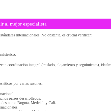
ir al mejor especialista
tándares internacionales. No obstante, es crucial verificar:
anéstesico.
zcan coordinación integral (traslado, alojamiento y seguimiento), idealme
téticos por varias razones:
nacional.
chos países desarrollados.
dades como Bogotá, Medellín y Cali.
rnacionales.