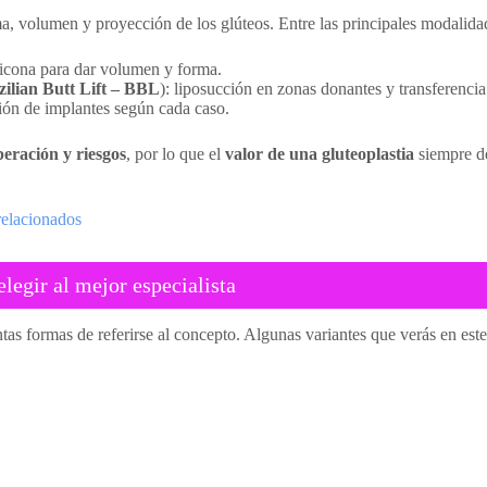
ma, volumen y proyección de los glúteos. Entre las principales modalida
ilicona para dar volumen y forma.
zilian Butt Lift – BBL
): liposucción en zonas donantes y transferencia 
ión de implantes según cada caso.
peración y riesgos
, por lo que el
valor de una gluteoplastia
siempre de
relacionados
elegir al mejor especialista
ntas formas de referirse al concepto. Algunas variantes que verás en este