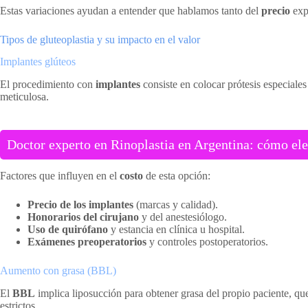
Estas variaciones ayudan a entender que hablamos tanto del
precio
exp
Tipos de gluteoplastia y su impacto en el valor
Implantes glúteos
El procedimiento con
implantes
consiste en colocar prótesis especiales
meticulosa.
Doctor experto en Rinoplastia en Argentina: cómo ele
Factores que influyen en el
costo
de esta opción:
Precio de los implantes
(marcas y calidad).
Honorarios del cirujano
y del anestesiólogo.
Uso de quirófano
y estancia en clínica u hospital.
Exámenes preoperatorios
y controles postoperatorios.
Aumento con grasa (BBL)
El
BBL
implica liposucción para obtener grasa del propio paciente, que
estrictos.