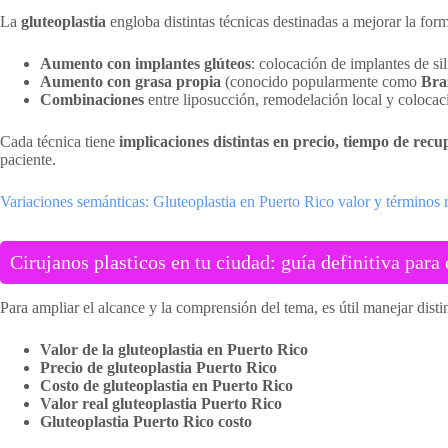
La
gluteoplastia
engloba distintas técnicas destinadas a mejorar la for
Aumento con implantes glúteos
: colocación de implantes de s
Aumento con grasa propia
(conocido popularmente como
Bra
Combinaciones
entre liposucción, remodelación local y colocac
Cada técnica tiene
implicaciones distintas en precio, tiempo de recu
paciente.
Variaciones semánticas: Gluteoplastia en Puerto Rico valor y términos 
Cirujanos plasticos en tu ciudad: guía definitiva para 
Para ampliar el alcance y la comprensión del tema, es útil manejar disti
Valor de la gluteoplastia en Puerto Rico
Precio de gluteoplastia Puerto Rico
Costo de gluteoplastia en Puerto Rico
Valor real gluteoplastia Puerto Rico
Gluteoplastia Puerto Rico costo