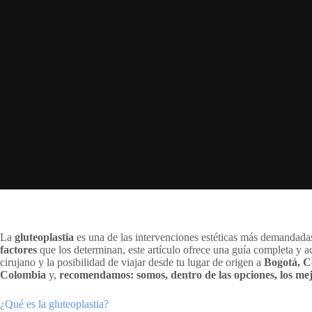
La
gluteoplastia
es una de las intervenciones estéticas más demandadas
factores
que los determinan, este artículo ofrece una guía completa y a
cirujano y la posibilidad de viajar desde tu lugar de origen a
Bogotá, C
Colombia
y,
recomendamos: somos, dentro de las opciones, los me
¿Qué es la gluteoplastia?