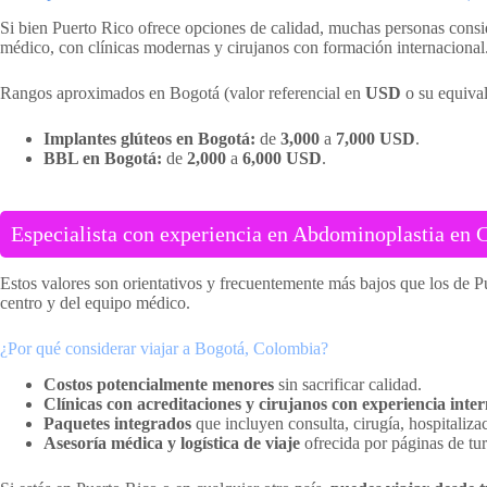
Si bien Puerto Rico ofrece opciones de calidad, muchas personas conside
médico, con clínicas modernas y cirujanos con formación internacional
Rangos aproximados en Bogotá (valor referencial en
USD
o su equiva
Implantes glúteos en Bogotá:
de
3,000
a
7,000 USD
.
BBL en Bogotá:
de
2,000
a
6,000 USD
.
Especialista con experiencia en Abdominoplastia en 
Estos valores son orientativos y frecuentemente más bajos que los de P
centro y del equipo médico.
¿Por qué considerar viajar a Bogotá, Colombia?
Costos potencialmente menores
sin sacrificar calidad.
Clínicas con acreditaciones y cirujanos con experiencia inte
Paquetes integrados
que incluyen consulta, cirugía, hospitaliza
Asesoría médica y logística de viaje
ofrecida por páginas de tu