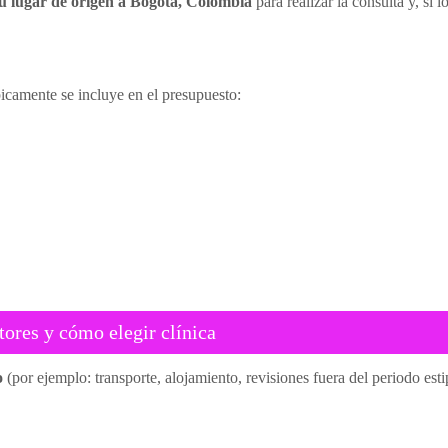
tu lugar de origen a Bogotá, Colombia
para realizar la consulta y, si 
picamente se incluye en el presupuesto:
ores y cómo elegir clínica
o
(por ejemplo: transporte, alojamiento, revisiones fuera del periodo est