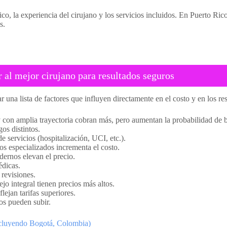
o, la experiencia del cirujano y los servicios incluidos. En Puerto Rico
s.
 al mejor cirujano para resultados seguros
r una lista de factores que influyen directamente en el costo y en los re
y con amplia trayectoria cobran más, pero aumentan la probabilidad de 
os distintos.
e servicios (hospitalización, UCI, etc.).
os especializados incrementa el costo.
dernos elevan el precio.
édicas.
 revisiones.
jo integral tienen precios más altos.
lejan tarifas superiores.
s pueden subir.
incluyendo Bogotá, Colombia)