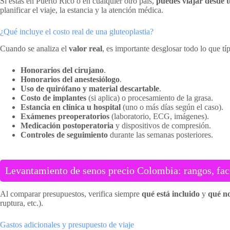
Si estás en Puerto Rico o en cualquier otro país,
puedes viajar desde 
planificar el viaje, la estancia y la atención médica.
¿Qué incluye el costo real de una gluteoplastia?
Cuando se analiza el
valor real
, es importante desglosar todo lo que tí
Honorarios del cirujano
.
Honorarios del anestesiólogo
.
Uso de quirófano y material descartable
.
Costo de implantes
(si aplica) o procesamiento de la grasa.
Estancia en clínica u hospital
(uno o más días según el caso).
Exámenes preoperatorios
(laboratorio, ECG, imágenes).
Medicación postoperatoria
y dispositivos de compresión.
Controles de seguimiento
durante las semanas posteriores.
Levantamiento de senos precio Colombia: rangos, fact
Al comparar presupuestos, verifica siempre
qué está incluido
y
qué n
ruptura, etc.).
Gastos adicionales y presupuesto de viaje