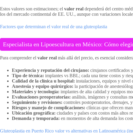
Estos valores son estimaciones; el
valor real
dependerá del centro médic
los del mercado continental de EE. UU., aunque con variaciones locale
Factores que determinan el valor real de una gluteoplastia
Especialista en Lipoescultura en México: Cómo elegir
Para comprender el
valor real
más allá del precio, es esencial considera
Experiencia y reputación del cirujano:
cirujanos certificados 
Tipo de técnica:
implantes vs BBL; cada una tiene costos y riesg
Calidad de la clínica u hospital:
instalaciones, equipos y nivel d
Anestesia y equipo quirúrgico:
la participación de anestesiólog
Materiales y tecnología:
implantes de alta calidad y equipos mo
Evaluaciones preoperatorias:
análisis, imágenes y consultas m
Seguimiento y revisiones:
controles postoperatorios, drenajes, y
Riesgos y manejo de complicaciones:
clínicas que ofrecen mane
Ubicación geográfica:
ciudades y países con costos más altos ref
Demanda y temporada:
en momentos de alta demanda los costo
Gluteoplastia en Puerto Rico valor vs alternativas en Latinoamérica (