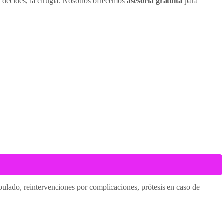
lo decides, la cirugía. Nosotros ofrecemos
asesoría gratuita
para
ipulado, reintervenciones por complicaciones, prótesis en caso de