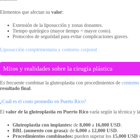
Elementos que afectan su
valor
:
Extensión de la liposucción y zonas donantes.
Tiempo quirúrgico (mayor tiempo = mayor costo).
Protocolos de seguridad para evitar complicaciones graves.
Liposucción complementaria y contorno corporal
Mitos y realidades sobre la cirugía plástica
Es frecuente combinar la gluteoplastia con procedimientos de
contorno
resultado final
.
¿Cuál es el costo promedio en Puerto Rico?
El
valor de la gluteoplastia en Puerto Rico
varía según la técnica y 
Gluteoplastia con implantes:
de
8,000
a
16,000 USD
.
BBL (aumento con grasa):
de
6,000
a
12,000 USD
.
Procedimientos combinados:
pueden superar los
15,000 USD
s