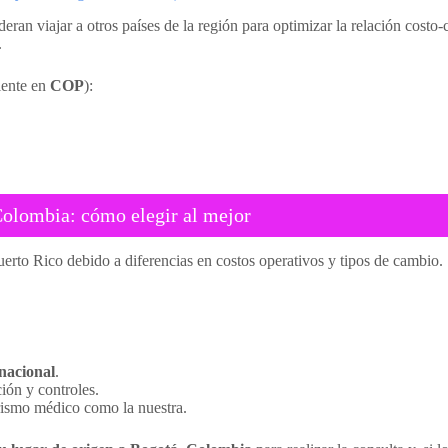
ran viajar a otros países de la región para optimizar la relación costo-
.
lente en
COP
):
Colombia: cómo elegir al mejor
uerto Rico debido a diferencias en costos operativos y tipos de cambio
rnacional
.
ción y controles.
rismo médico como la nuestra.