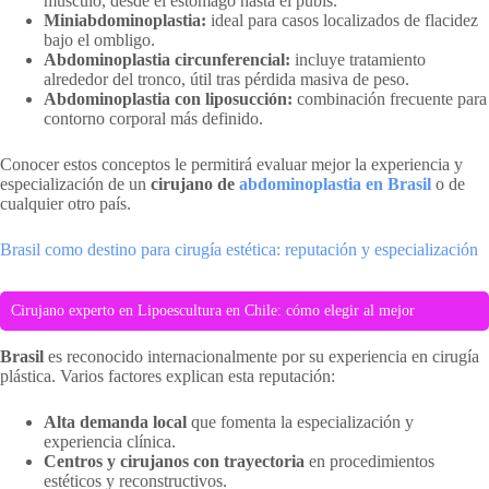
músculo, desde el estómago hasta el pubis.
Miniabdominoplastia:
ideal para casos localizados de flacidez
bajo el ombligo.
Abdominoplastia circunferencial:
incluye tratamiento
alrededor del tronco, útil tras pérdida masiva de peso.
Abdominoplastia con liposucción:
combinación frecuente para
contorno corporal más definido.
Conocer estos conceptos le permitirá evaluar mejor la experiencia y
especialización de un
cirujano de
abdominoplastia en Brasil
o de
cualquier otro país.
Brasil como destino para cirugía estética: reputación y especialización
Cirujano experto en Lipoescultura en Chile: cómo elegir al mejor
Brasil
es reconocido internacionalmente por su experiencia en cirugía
plástica. Varios factores explican esta reputación:
Alta demanda local
que fomenta la especialización y
experiencia clínica.
Centros y cirujanos con trayectoria
en procedimientos
estéticos y reconstructivos.