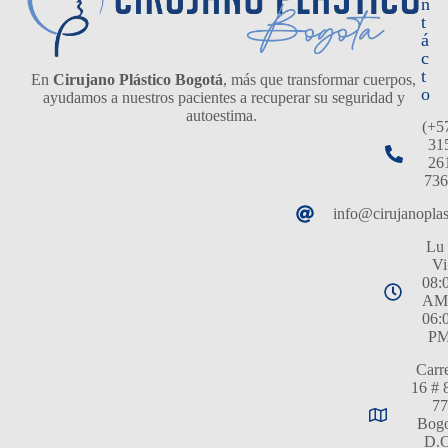
n
t
á
c
t
En
Cirujano Plástico Bogotá
, más que transformar cuerpos,
o
ayudamos a nuestros pacientes a recuperar su seguridad y
autoestima.
(+5
31
26
736
info@cirujanopla
Lu 
Vi
08:
AM
06:
P
Carr
16 # 
77
Bogo
D.C