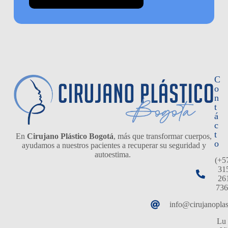
C
o
n
t
á
c
t
En
Cirujano Plástico Bogotá
, más que transformar cuerpos,
o
ayudamos a nuestros pacientes a recuperar su seguridad y
autoestima.
(+5
31
26
736
info@cirujanopla
Lu 