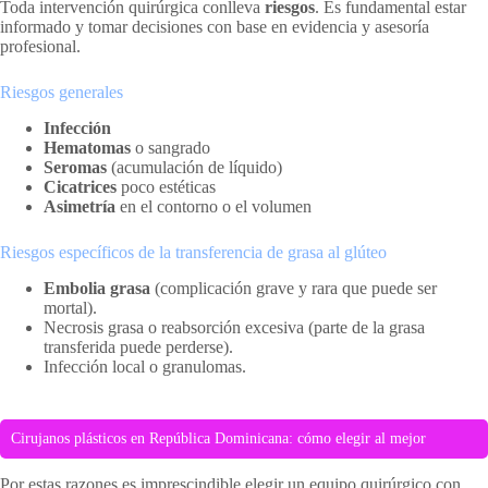
Toda intervención quirúrgica conlleva
riesgos
. Es fundamental estar
informado y tomar decisiones con base en evidencia y asesoría
profesional.
Riesgos generales
Infección
Hematomas
o sangrado
Seromas
(acumulación de líquido)
Cicatrices
poco estéticas
Asimetría
en el contorno o el volumen
Riesgos específicos de la transferencia de grasa al glúteo
Embolia grasa
(complicación grave y rara que puede ser
mortal).
Necrosis grasa o reabsorción excesiva (parte de la grasa
transferida puede perderse).
Infección local o granulomas.
Cirujanos plásticos en República Dominicana: cómo elegir al mejor
Por estas razones es imprescindible elegir un equipo quirúrgico con