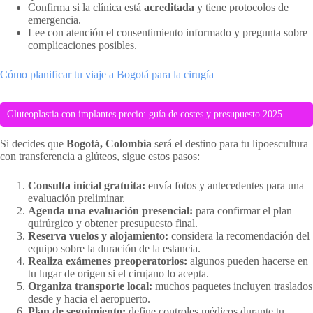
Confirma si la clínica está
acreditada
y tiene protocolos de
emergencia.
Lee con atención el consentimiento informado y pregunta sobre
complicaciones posibles.
Cómo planificar tu viaje a Bogotá para la cirugía
Gluteoplastia con implantes precio: guía de costes y presupuesto 2025
Si decides que
Bogotá, Colombia
será el destino para tu lipoescultura
con transferencia a glúteos, sigue estos pasos:
Consulta inicial gratuita:
envía fotos y antecedentes para una
evaluación preliminar.
Agenda una evaluación presencial:
para confirmar el plan
quirúrgico y obtener presupuesto final.
Reserva vuelos y alojamiento:
considera la recomendación del
equipo sobre la duración de la estancia.
Realiza exámenes preoperatorios:
algunos pueden hacerse en
tu lugar de origen si el cirujano lo acepta.
Organiza transporte local:
muchos paquetes incluyen traslados
desde y hacia el aeropuerto.
Plan de seguimiento:
define controles médicos durante tu