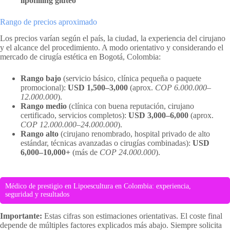
lipofilling glúteo
Rango de precios aproximado
Los precios varían según el país, la ciudad, la experiencia del cirujano
y el alcance del procedimiento. A modo orientativo y considerando el
mercado de cirugía estética en Bogotá, Colombia:
Rango bajo
(servicio básico, clínica pequeña o paquete
promocional):
USD 1,500–3,000
(aprox.
COP 6.000.000–
12.000.000
).
Rango medio
(clínica con buena reputación, cirujano
certificado, servicios completos):
USD 3,000–6,000
(aprox.
COP 12.000.000–24.000.000
).
Rango alto
(cirujano renombrado, hospital privado de alto
estándar, técnicas avanzadas o cirugías combinadas):
USD
6,000–10,000+
(más de
COP 24.000.000
).
Médico de prestigio en Lipoescultura en Colombia: experiencia,
seguridad y resultados
Importante:
Estas cifras son estimaciones orientativas. El coste final
depende de múltiples factores explicados más abajo. Siempre solicita