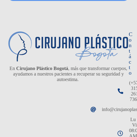
C
o
n
t
á
c
t
En
Cirujano Plástico Bogotá
, más que transformar cuerpos,
o
ayudamos a nuestros pacientes a recuperar su seguridad y
autoestima.
(+5
31
26
736
info@cirujanopla
Lu 
Vi
08:
AM