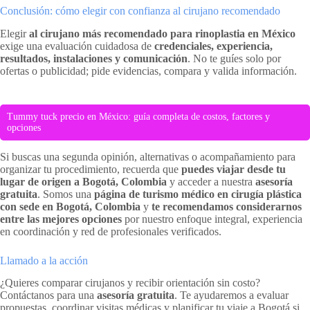
Conclusión: cómo elegir con confianza al cirujano recomendado
Elegir
al cirujano más recomendado para rinoplastia en México
exige una evaluación cuidadosa de
credenciales, experiencia,
resultados, instalaciones y comunicación
. No te guíes solo por
ofertas o publicidad; pide evidencias, compara y valida información.
Tummy tuck precio en México: guía completa de costos, factores y
opciones
Si buscas una segunda opinión, alternativas o acompañamiento para
organizar tu procedimiento, recuerda que
puedes viajar desde tu
lugar de origen a Bogotá, Colombia
y acceder a nuestra
asesoría
gratuita
. Somos una
página de turismo médico en cirugía plástica
con sede en Bogotá, Colombia
y
te recomendamos considerarnos
entre las mejores opciones
por nuestro enfoque integral, experiencia
en coordinación y red de profesionales verificados.
Llamado a la acción
¿Quieres comparar cirujanos y recibir orientación sin costo?
Contáctanos para una
asesoría gratuita
. Te ayudaremos a evaluar
propuestas, coordinar visitas médicas y planificar tu viaje a Bogotá si