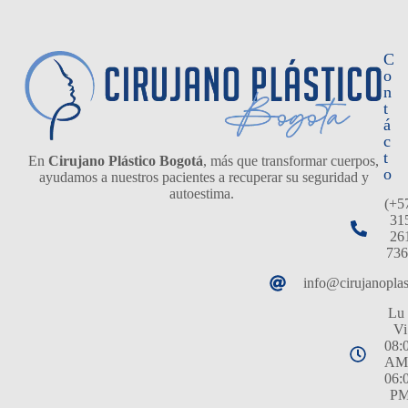
C
o
n
t
á
c
t
En
Cirujano Plástico Bogotá
, más que transformar cuerpos,
o
ayudamos a nuestros pacientes a recuperar su seguridad y
autoestima.
(+5
31
26
736
info@cirujanopla
Lu 
Vi
08:
AM
06:
P