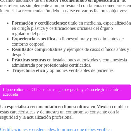
Cuando hablamos de un
doctor recomendado en lipoescultura
, no
nos referimos simplemente a un profesional con buenos comentarios en
internet. La recomendación debe basarse en varios factores objetivos:
Formación y certificaciones
: título en medicina, especialización
en cirugía plástica y certificaciones oficiales del órgano
regulador del país.
Experiencia específica
en lipoescultura y procedimientos de
contorno corporal.
Resultados comprobables
y ejemplos de casos clínicos antes y
después.
Prácticas seguras
en instalaciones autorizadas y con anestesia
administrada por profesionales certificados.
Trayectoria ética
y opiniones verificables de pacientes.
Lipoescultura en Chile: valor, rangos de precio y cómo elegir la clínica
adecuada
Un
especialista recomendado en lipoescultura en México
combina
estas características y demuestra un compromiso constante con la
seguridad y la actualización profesional.
Certificaciones y credenciales: lo primero que debes verificar