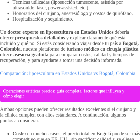
Técnicas utilizadas (liposucción tumescente, asistida por
ultrasonido, láser, power-assisted, etc.).
Honorarios del cirujano, anestesiólogo y costos de quirófano.
Hospitalización y seguimiento.
Un
doctor experto en lipoescultura en Estados Unidos
debería
ofrecer
presupuestos detallados
y explicar claramente qué está
incluido y qué no. Si estás considerando viajar desde tu país a
Bogotá,
Colombia
, nuestra plataforma de
turismo médico en cirugía plástica
ofrece
asesoría gratuita
para comparar costos, calidad y tiempos de
recuperación, y para ayudarte a tomar una decisión informada.
Comparación: lipoescultura en Estados Unidos vs Bogotá, Colombia
Operaciones estéticas precios: guía completa, factores que influyen y
cómo elegir
Ambas opciones pueden ofrecer resultados excelentes si el cirujano y
la clínica cumplen con altos estándares. A continuación, algunos
puntos a considerar:
Coste:
en muchos casos, el precio total en Bogotá puede ser más
competitivo que en EE. UU., sin sacrificar calidad si se eligen