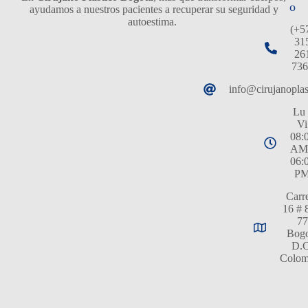
o
ayudamos a nuestros pacientes a recuperar su seguridad y
autoestima.
(+5
31
26
736
info@cirujanopla
Lu 
Vi
08:
AM
06:
P
Carr
16 # 
77
Bogo
D.C
Colom