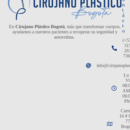
n
t
á
c
t
En
Cirujano Plástico Bogotá
, más que transformar cuerpos,
o
ayudamos a nuestros pacientes a recuperar su seguridad y
autoestima.
(+5
31
26
736
info@cirujanopla
Lu 
Vi
08:
AM
06:
P
Carr
16 # 
77
Bogo