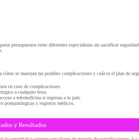
rar presupuestos entre diferentes especialistas sin sacrificar segurida
o.
nta cómo se manejan las posibles complicaciones y cuál es el plan de seg
rtura en caso de complicaciones.
úrgico a cualquier hora.
acceso a telemedicina si regresas a tu país.
s postquirúrgicas y registros médicos.
icados y Resultados
zan la seguridad y cuentan con planes de manejo de complicaciones. La as