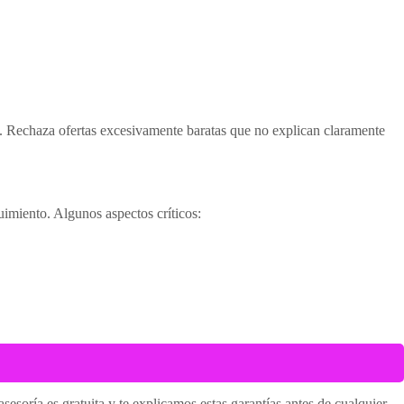
d. Rechaza ofertas excesivamente baratas que no explican claramente
uimiento. Algunos aspectos críticos:
esoría es gratuita y te explicamos estas garantías antes de cualquier