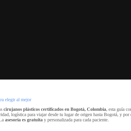
a elegir al mejor
as
cirujanos plásticos certificados en Bogotá, Colombia
, esta guía c
idad, logística para viajar desde tu lugar de origen hasta Bogotá, y po
 La
asesoría es gratuita
y personalizada para cada paciente.