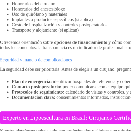
Honorarios del cirujano
Honorarios del anestesiólogo
Uso de quirófano y materiales
Implantes o productos específicos (si aplica)
Costo de hospitalización y controles postoperatorios
Transporte y alojamiento (si aplican)
Ofrecemos orientación sobre
opciones de financiamiento
y cómo compa
todos los conceptos: la transparencia es un indicador de profesionalism
Seguridad y manejo de complicaciones
La seguridad debe ser prioritaria. Antes de elegir a un cirujano, pregu
Plan de emergencia:
identificar hospitales de referencia y cobe
Contacto postoperatorio:
poder comunicarse con el equipo quir
Protocolos de seguimiento:
calendario de visitas y controles, y 
Documentación clara:
consentimientos informados, instruccione
Experto en Lipoescultura en Brasil: Cirujanos Certif
Nuestra plataforma trabaja solo con profesionales y clínicas que priori