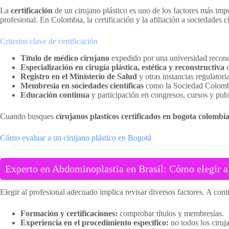
La
certificación
de un cirujano plástico es uno de los factores más impo
profesional. En Colombia, la certificación y la afiliación a sociedades c
Criterios clave de certificación
Título de médico cirujano
expedido por una universidad recon
Especialización en cirugía plástica, estética y reconstructiva
c
Registro en el Ministerio de Salud
y otras instancias regulatoria
Membresía en sociedades científicas
como la Sociedad Colombia
Educación continua
y participación en congresos, cursos y publ
Cuando busques
cirujanos plasticos certificados en bogota colombi
Cómo evaluar a un cirujano plástico en Bogotá
Experto en Abdominoplastia en Brasil: Cómo elegir a
Elegir al profesional adecuado implica revisar diversos factores. A con
Formación y certificaciones:
comprobar títulos y membresías.
Experiencia en el procedimiento específico:
no todos los ciruja