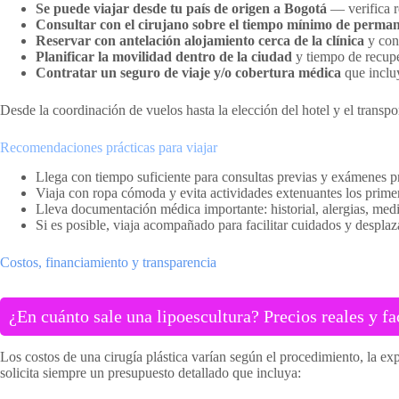
Se puede viajar desde tu país de origen a Bogotá
— verifica r
Consultar con el cirujano sobre el tiempo mínimo de perman
Reservar con antelación alojamiento cerca de la clínica
y con
Planificar la movilidad dentro de la ciudad
y tiempo de recupe
Contratar un seguro de viaje y/o cobertura médica
que incluy
Desde la coordinación de vuelos hasta la elección del hotel y el transpo
Recomendaciones prácticas para viajar
Llega con tiempo suficiente para consultas previas y exámenes p
Viaja con ropa cómoda y evita actividades extenuantes los primer
Lleva documentación médica importante: historial, alergias, me
Si es posible, viaja acompañado para facilitar cuidados y despla
Costos, financiamiento y transparencia
¿En cuánto sale una lipoescultura? Precios reales y f
Los costos de una cirugía plástica varían según el procedimiento, la exp
solicita siempre un presupuesto detallado que incluya: