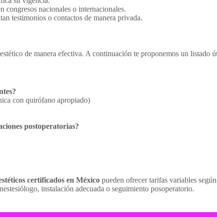
fica su vigencia.
en congresos nacionales o internacionales.
itan testimonios o contactos de manera privada.
 estético de manera efectiva. A continuación te proponemos un listado út
ntes?
ínica con quirófano apropiado)
aciones postoperatorias?
stéticos certificados en México
pueden ofrecer tarifas variables según
estesiólogo, instalación adecuada o seguimiento posoperatorio.