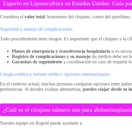
Experto en Lipoescultura en Estados Unidos: Guía par
Considera el
valor total
: honorarios del cirujano, costos del quirófano
Seguridad y manejo de complicaciones
Todo procedimiento tiene riesgos. Es importante que el cirujano y la cl
Planes de emergencia y transferencia hospitalaria
si es necesa
Registro de complicaciones y su manejo
(tu médico debe ser h
Garantías de seguimiento
y coordinación en caso de requerir tr
Cirugía estética y turismo médico: opciones internacionales
En el contexto actual, muchas personas comparan opciones entre países.
preferencias. Si decides evaluar alternativas,
puedes viajar desde tu l
¿Cuál es el cirujano número uno para abdominoplasti
Nuestro equipo en Bogotá puede ayudarte a: