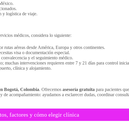
 México.
ccionados.
y logística de viaje.
rvicios médicos, considera lo siguiente:
r rutas aéreas desde América, Europa y otros continentes.
ecesitas visa o documentación especial.
 convalecencia y el seguimiento médico.
; muchas intervenciones requieren entre 7 y 21 días para control inicia
uerto, clínica y alojamiento.
 en Bogotá, Colombia
. Ofrecemos
asesoría gratuita
para pacientes qu
y de acompañamiento: ayudamos a esclarecer dudas, coordinar consultas y
os, factores y cómo elegir clínica