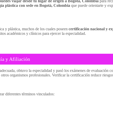
puedes viajar desde tu lugar de origen a Bogotá, Colombia
para rec
ía plástica con sede en Bogotá, Colombia
que puede orientarte y expl
ica y plástica, muchos de los cuales poseen
certificación nacional y e
itos académicos y clínicos para ejercer la especialidad.
a y Afiliación
adecuada, obtuvo la especialidad y pasó los exámenes de evaluación corr
 otros organismos profesionales. Verificar la certificación reduce riesgo
rar diferentes términos vinculados: