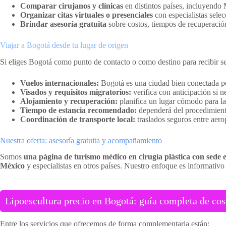
Comparar cirujanos y clínicas
en distintos países, incluyendo
Organizar citas virtuales o presenciales
con especialistas sele
Brindar asesoría gratuita
sobre costos, tiempos de recuperación 
Viajar a Bogotá desde tu lugar de origen
Si eliges Bogotá como punto de contacto o como destino para recibir se
Vuelos internacionales:
Bogotá es una ciudad bien conectada po
Visados y requisitos migratorios:
verifica con anticipación si n
Alojamiento y recuperación:
planifica un lugar cómodo para la
Tiempo de estancia recomendado:
dependerá del procedimiento
Coordinación de transporte local:
traslados seguros entre aerop
Nuestra oferta: asesoría gratuita y acompañamiento
Somos
una página de turismo médico en cirugía plástica con sede
México
y especialistas en otros países. Nuestro enfoque es informativo 
Lipoescultura precio en Bogotá: guía completa de cost
Entre los servicios que ofrecemos de forma complementaria están: