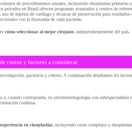
volumen de procedimientos anuales, incluyendo rinoplastias primarias y
os privados en Brasil ofrecen programas avanzados y centros de referenc
uso de injertos de cartílago y técnicas de preservación para resultados 
rcionales con la fisonomía de cada paciente.
ber
cómo seleccionar al mejor cirujano
, independientemente del país.
e costos y factores a considerar
nvestigación, paciencia y criterio. A continuación detallamos los factor
ca o, cuando corresponda, en otorrinolaringología con subespecialidad e
 formación continua.
experiencia en rinoplastias
, incluyendo casos complejos y rinoplastia