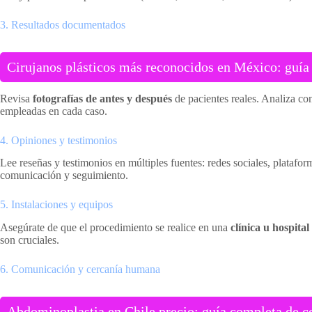
3. Resultados documentados
Cirujanos plásticos más reconocidos en México: guía p
Revisa
fotografías de antes y después
de pacientes reales. Analiza con
empleadas en cada caso.
4. Opiniones y testimonios
Lee reseñas y testimonios en múltiples fuentes: redes sociales, platafo
comunicación y seguimiento.
5. Instalaciones y equipos
Asegúrate de que el procedimiento se realice en una
clínica u hospita
son cruciales.
6. Comunicación y cercanía humana
Abdominoplastia en Chile precio: guía completa de co