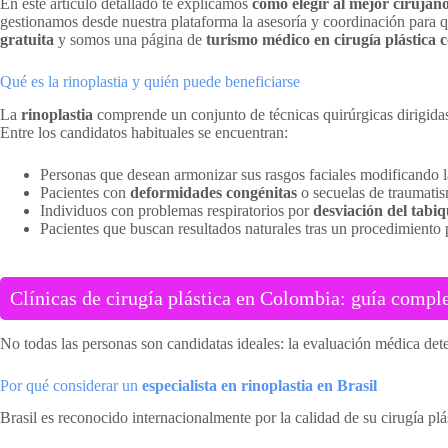
En este artículo detallado te explicamos
cómo elegir al mejor cirujan
gestionamos desde nuestra plataforma la asesoría y coordinación para q
gratuita
y somos una página de
turismo médico en cirugía plástica
Qué es la rinoplastia y quién puede beneficiarse
La
rinoplastia
comprende un conjunto de técnicas quirúrgicas dirigidas 
Entre los candidatos habituales se encuentran:
Personas que desean armonizar sus rasgos faciales modificando la
Pacientes con
deformidades congénitas
o secuelas de traumatis
Individuos con problemas respiratorios por
desviación del tabi
Pacientes que buscan resultados naturales tras un procedimiento pr
Clínicas de cirugía plástica en Colombia: guía comple
No todas las personas son candidatas ideales: la evaluación médica det
Por qué considerar un
especialista en rinoplastia en Brasil
Brasil es reconocido internacionalmente por la calidad de su cirugía p