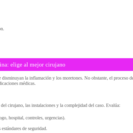
ón.
ina: elige al mejor cirujano
ue disminuyan la inflamación y los moretones. No obstante, el proceso d
ndicaciones médicas.
del cirujano, las instalaciones y la complejidad del caso. Evalúa:
ogo, hospital, controles, urgencias).
 estándares de seguridad.