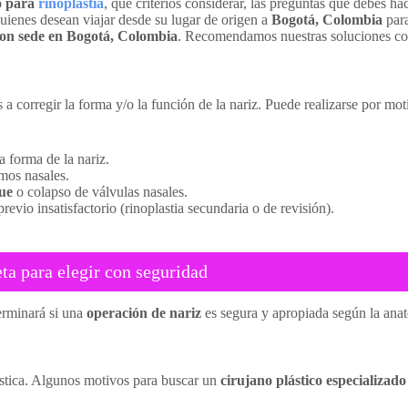
o para
rinoplastia
, qué criterios considerar, las preguntas que debes hac
uienes desean viajar desde su lugar de origen a
Bogotá, Colombia
para
 con sede en Bogotá, Colombia
. Recomendamos nuestras soluciones com
a corregir la forma y/o la función de la nariz. Puede realizarse por mot
 forma de la nariz.
mos nasales.
que
o colapso de válvulas nasales.
evio insatisfactorio (rinoplastia secundaria o de revisión).
ta para elegir con seguridad
erminará si una
operación de nariz
es segura y apropiada según la anato
lástica. Algunos motivos para buscar un
cirujano plástico especializad