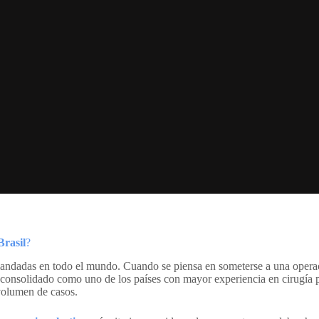
Brasil
?
mandadas en todo el mundo. Cuando se piensa en someterse a una operaci
a consolidado como uno de los países con mayor experiencia en cirugía 
volumen de casos.