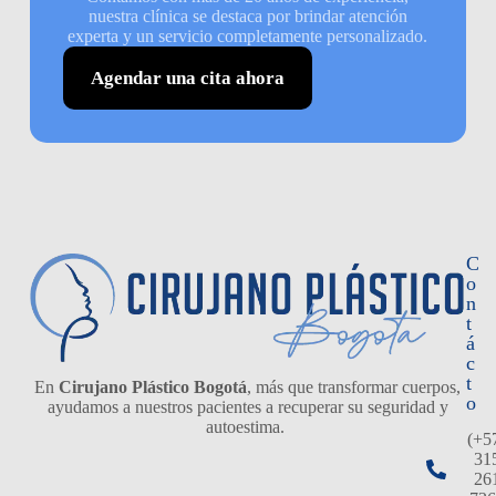
nuestra clínica se destaca por brindar atención
experta y un servicio completamente personalizado.
Agendar una cita ahora
C
o
n
t
á
c
t
En
Cirujano Plástico Bogotá
, más que transformar cuerpos,
o
ayudamos a nuestros pacientes a recuperar su seguridad y
autoestima.
(+5
31
26