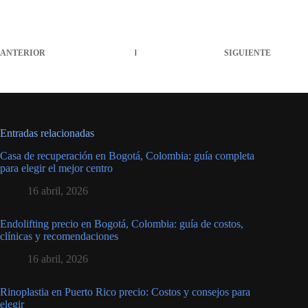
ANTERIOR
SIGUIENTE
Entradas relacionadas
Casa de recuperación en Bogotá, Colombia: guía completa
para elegir el mejor centro
16 abril, 2026
Endolifting precio en Bogotá, Colombia: guía de costos,
clínicas y recomendaciones
16 abril, 2026
Rinoplastia en Puerto Rico precio: Costos y consejos para
elegir