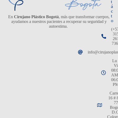
t
á
c
t
En
Cirujano Plástico Bogotá
, más que transformar cuerpos,
o
ayudamos a nuestros pacientes a recuperar su seguridad y
autoestima.
(+5
31
26
736
info@cirujanopla
Lu 
Vi
08:
AM
06:
P
Carr
16 # 
77
Bogo
D.C
Colom