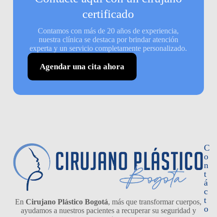
certificado
Contamos con más de 20 años de experiencia,
nuestra clínica se destaca por brindar atención
experta y un servicio completamente personalizado.
Agendar una cita ahora
C
o
n
t
á
c
t
En
Cirujano Plástico Bogotá
, más que transformar cuerpos,
o
ayudamos a nuestros pacientes a recuperar su seguridad y