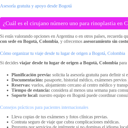
Asesoría gratuita y apoyo desde Bogotá
¿Cuál es el cirujano número uno para rinoplastia en C
Si estás valorando opciones en Argentina o en otros países, recuerda q
con sede en Bogotá, Colombia
, y ofrecemos
asesoramiento sin cost
Cómo organizar tu viaje desde tu lugar de origen a Bogotá, Colombia
Si decides
viajar desde tu lugar de origen a Bogotá, Colombia
para 
Planificación previa:
solicita la asesoría gratuita para definir s
Documentación:
pasaporte, historial médico, exámenes previos 
Reservas:
vuelos, alojamiento cercano al centro médico y transpo
Tiempo de estancia:
considera al menos una semana para consul
Soporte local:
nuestro equipo en Bogotá puede coordinar consultas
Consejos prácticos para pacientes internacionales
Lleva copias de tus exámenes y fotos clínicas previas.
Contrata seguro de viaje que cubra complicaciones médicas.
Pregunta por servicios de intérprete si no dominas el idioma local