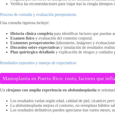
Verifica las recomendaciones para viajar tras la cirugía (tiempos d
Proceso de consulta y evaluación preoperatoria
Una consulta rigurosa incluye:
Historia clínica completa
para identificar factores que puedan 
Examen físico
y evaluación del contorno corporal.
Exámenes preoperatorios
(laboratorio, imágenes y evaluaciones
Discusión sobre expectativas
y simulación de resultados realista
Plan quirúrgico detallado
y explicación de riesgos y cuidados 
Resultados esperados y manejo de expectativas
Mamoplastia en Puerto Rico: costo, factores que infl
Un
cirujano con amplia experiencia en abdominoplastia
te orientar
Los resultados varían según edad, calidad de piel, cicatrices prev
La abdominoplastia mejora el contorno, no reemplaza hábitos sa
Los resultados definitivos pueden apreciarse tras varios meses, u