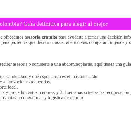
olombia? Guía definitiva para elegir al mejor
ue
ofrecemos asesoría gratuita
para ayudarte a tomar una decisión in
o
para pacientes que desean conocer alternativas, comparar cirujanos y or
recibir asesoría o someterte a una abdominoplastia, aquí tienes una guía
i eres candidata/o y qué especialista es el más adecuado.
y autorizaciones requeridas.
rte local.
ta y procedimientos menores, y 2-4 semanas si necesitas recuperación 
, citas preoperatorias y logística de retorno.
.