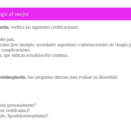
egir al mejor
astia
, verifica las siguientes certificaciones:
del país.
das (por ejemplo, sociedades argentinas o internacionales de cirugía pl
 complicaciones.
a, que indican actualización continua.
dominoplastia
, haz preguntas directas para evaluar su idoneidad:
torio personalmente?
as certificadas)?
plo, lipoabdominoplastia)?