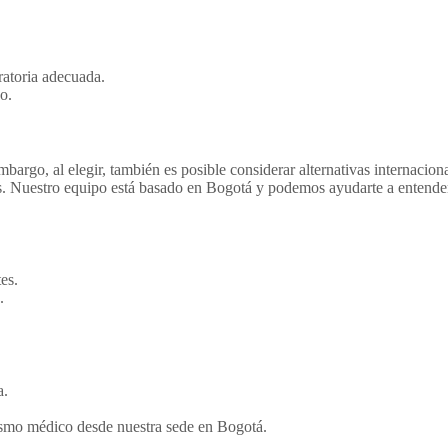
ratoria adecuada.
o.
embargo, al elegir, también es posible considerar alternativas internac
os. Nuestro equipo está basado en Bogotá y podemos ayudarte a entender 
es.
.
a.
rismo médico desde nuestra sede en Bogotá.