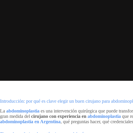
Introducción: por qué es clave elegir un buen cirujano para abdominopl
La
abdominoplastia
es una intervención quirúrgica que puede transfor
gran medida del
cirujano con experiencia en
abdominoplastia
que re
abdominoplastia en Argentina
, qué preguntas hacer, qué credenciales