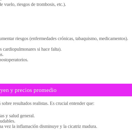
e vuelo, riesgos de trombosis, etc.).
aumentar riesgos (enfermedades crónicas, tabaquismo, medicamentos).
 cardiopulmonares si hace falta).
s.
postoperatorios.
uyen y precios promedio
á sobre resultados realistas. Es crucial entender que:
ias y salud general.
ludables.
na vez la inflamación disminuye y la cicatriz madura.