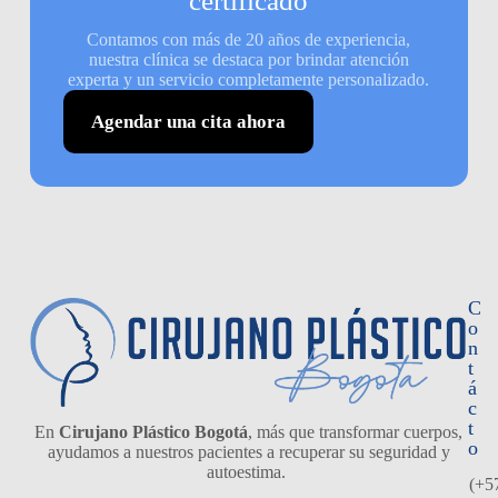
certificado
Contamos con más de 20 años de experiencia,
nuestra clínica se destaca por brindar atención
experta y un servicio completamente personalizado.
Agendar una cita ahora
C
o
n
t
á
c
t
En
Cirujano Plástico Bogotá
, más que transformar cuerpos,
o
ayudamos a nuestros pacientes a recuperar su seguridad y
autoestima.
(+5