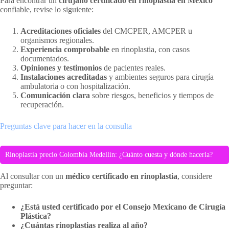
Para encontrar un
cirujano certificado en rinoplastia en México
confiable, revise lo siguiente:
Acreditaciones oficiales
del CMCPER, AMCPER u
organismos regionales.
Experiencia comprobable
en rinoplastia, con casos
documentados.
Opiniones y testimonios
de pacientes reales.
Instalaciones acreditadas
y ambientes seguros para cirugía
ambulatoria o con hospitalización.
Comunicación clara
sobre riesgos, beneficios y tiempos de
recuperación.
Preguntas clave para hacer en la consulta
Rinoplastia precio Colombia Medellín: ¿Cuánto cuesta y dónde hacerla?
Al consultar con un
médico certificado en rinoplastia
, considere
preguntar:
¿Está usted certificado por el Consejo Mexicano de Cirugía
Plástica?
¿Cuántas rinoplastias realiza al año?