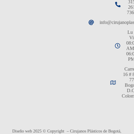
31
26
736
info@cirujanopla
Lu 
Vi
08:
AM
06:
P
Carr
16 # 
77
Bogo
D.C
Colom
Diseño web 2025 © Copyright – Cirujanos Plásticos de Bogotá,