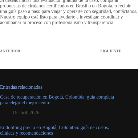
Si deseas iniciar una evaluación gratuita de tu caso, comparar
propuestas de cirujanos certificados en Brasil o en Bogotá, o recibir
una guía paso a paso para viajar y operarte con seguridad, contáctanos.
Nuestro equipo está listo para ayudarte a investigar, coordinar y
acompañar tu proceso con profesionalismo y transparencia.
ANTERIOR
SIGUIENTE
Entradas relacionadas
Casa de recuperación en Bogotá, Colombia: guía completa
para elegir el mejor centro
16 abril, 2026
Endolifting precio en Bogotá, Colombia: guía de costos,
clínicas y recomendaciones