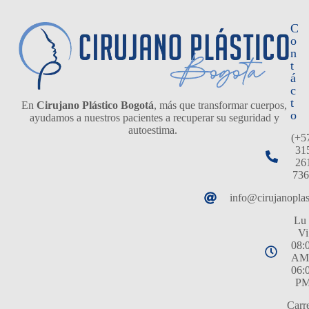
C
o
n
t
á
c
t
En
Cirujano Plástico Bogotá
, más que transformar cuerpos,
o
ayudamos a nuestros pacientes a recuperar su seguridad y
autoestima.
(+5
31
26
736
info@cirujanopla
Lu 
Vi
08:
AM
06:
P
Carr