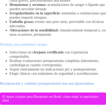
casos graves, procedimientos adicionales.
Hematomas y seromas:
acumulaciones de sangre o líquido que
pueden necesitar drenaje.
Irregularidades en la superficie:
asimetrías o ondulaciones que
pueden requerir retoques.
Embolia grasa:
evento raro pero serio, prevenible con técnicas
adecuadas.
Alteraciones de la sensibilidad:
entumecimiento temporal o, en
raras ocasiones, permanente.
Medidas para minimizar riesgos
Seleccionar un
cirujano certificado
con experiencia
comprobable.
Realizar evaluaciones preoperatorias completas (laboratorio,
cardiológicas cuando corresponda).
Seguir estrictamente las indicaciones pre y postoperatorias.
Elegir clínicas con estándares de seguridad y acreditaciones.
Recuperación y cuidados postoperatorios tras una lipoescultura
El mejor cirujano para Rinoplastia en Brasil: cómo elegir al especialista
ideal