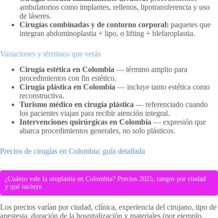
ambulatorios como implantes, rellenos, lipotransferencia y uso
de láseres.
Cirugías combinadas y de contorno corporal:
paquetes que
integran abdominoplastia + lipo, o lifting + blefaroplastia.
Variaciones y términos que verás
Cirugía estética en Colombia
— término amplio para
procedimientos con fin estético.
Cirugía plástica en Colombia
— incluye tanto estética como
reconstructiva.
Turismo médico en cirugía plástica
— referenciado cuando
los pacientes viajan para recibir atención integral.
Intervenciones quirúrgicas en Colombia
— expresión que
abarca procedimientos generales, no solo plásticos.
Precios de cirugías en Colombia: guía detallada
¿Cuánto vale la otoplastia en Colombia? Precios 2025, rangos por ciudad
y qué incluye
Los precios varían por ciudad, clínica, experiencia del cirujano, tipo de
anestesia, duración de la hospitalización y materiales (por ejemplo,