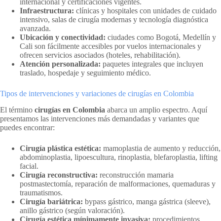
internacional y certificaciones vigentes.
Infraestructura:
clínicas y hospitales con unidades de cuidado
intensivo, salas de cirugía modernas y tecnología diagnóstica
avanzada.
Ubicación y conectividad:
ciudades como Bogotá, Medellín y
Cali son fácilmente accesibles por vuelos internacionales y
ofrecen servicios asociados (hoteles, rehabilitación).
Atención personalizada:
paquetes integrales que incluyen
traslado, hospedaje y seguimiento médico.
Tipos de intervenciones y variaciones de cirugías en Colombia
El término
cirugías en Colombia
abarca un amplio espectro. Aquí
presentamos las intervenciones más demandadas y variantes que
puedes encontrar:
Cirugía plástica estética:
mamoplastia de aumento y reducción,
abdominoplastia, lipoescultura, rinoplastia, blefaroplastia, lifting
facial.
Cirugía reconstructiva:
reconstrucción mamaria
postmastectomía, reparación de malformaciones, quemaduras y
traumatismos.
Cirugía bariátrica:
bypass gástrico, manga gástrica (sleeve),
anillo gástrico (según valoración).
Cirugía estética mínimamente invasiva:
procedimientos