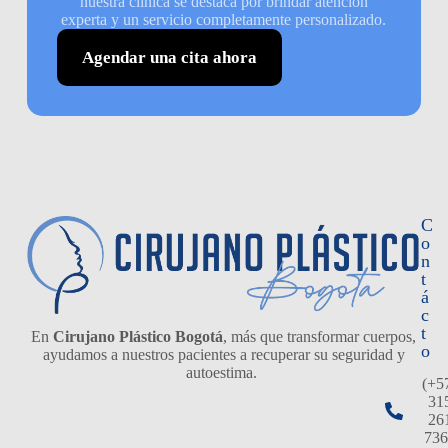
nuestra clínica se destaca por brindar atención
experta y un servicio completamente personalizado.
Agendar una cita ahora
C
o
n
t
á
c
t
En
Cirujano Plástico Bogotá
, más que transformar cuerpos,
o
ayudamos a nuestros pacientes a recuperar su seguridad y
autoestima.
(+5
31
26
736