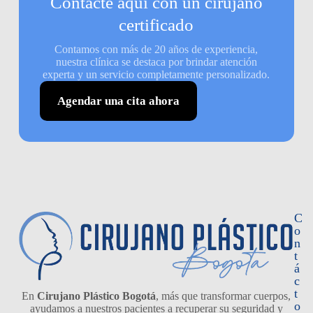
Contacte aquí con un cirujano
certificado
Contamos con más de 20 años de experiencia,
nuestra clínica se destaca por brindar atención
experta y un servicio completamente personalizado.
Agendar una cita ahora
C
o
n
t
á
c
t
En
Cirujano Plástico Bogotá
, más que transformar cuerpos,
o
ayudamos a nuestros pacientes a recuperar su seguridad y