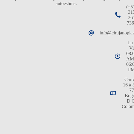
autoestima.
(+5
31
26
736
info@cirujanopla
Lu 
Vi
08:
AM
06:
P
Carr
16 # 
77
Bogo
D.C
Colom