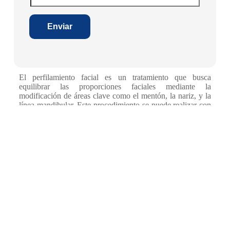
Enviar
El perfilamiento facial es un tratamiento que busca
equilibrar las proporciones faciales mediante la
modificación de áreas clave como el mentón, la nariz, y la
línea mandibular. Este procedimiento se puede realizar con
cirugía o mediante técnicas no invasivas como los rellenos
dérmicos.
El procedimiento quirúrgico puede implicar la colocación
de implantes en el mentón o la remodelación de la nariz,
mientras que los tratamientos no quirúrgicos utilizan ácido
hialurónico para corregir la forma del rostro. Cada opción
está personalizada según las necesidades y deseos del
paciente.
La cirugía de perfilamiento facial puede durar varias horas,
y la recuperación es relativamente rápida. Los resultados