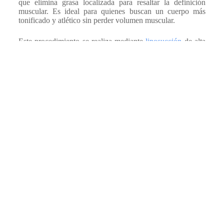
que elimina grasa localizada para resaltar la definición
muscular. Es ideal para quienes buscan un cuerpo más
tonificado y atlético sin perder volumen muscular.
Este procedimiento se realiza mediante
liposucción
de alta
precisión, retirando la grasa en zonas estratégicas para
marcar el abdomen, los pectorales, la espalda y otras áreas
del cuerpo. Se pueden emplear tecnologías como el láser o
la liposucción asistida por ultrasonido para mayor
definición.
La recuperación suele durar entre 2 y 4 semanas, con
resultados visibles progresivamente a medida que
disminuye la inflamación. Los efectos son duraderos si se
mantiene un estilo de vida saludable.
El lugar perfecto para su Lipomarcación