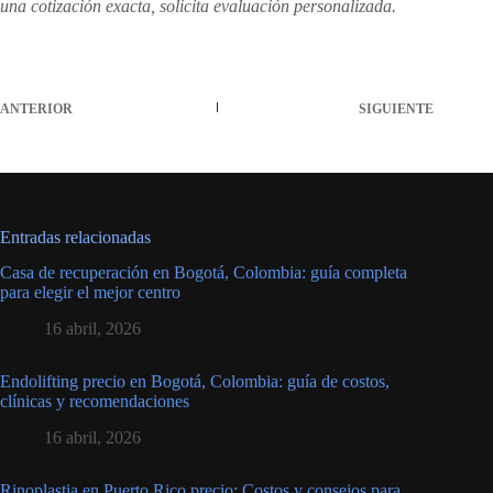
una cotización exacta, solicita evaluación personalizada.
ANTERIOR
SIGUIENTE
Entradas relacionadas
Casa de recuperación en Bogotá, Colombia: guía completa
para elegir el mejor centro
16 abril, 2026
Endolifting precio en Bogotá, Colombia: guía de costos,
clínicas y recomendaciones
16 abril, 2026
Rinoplastia en Puerto Rico precio: Costos y consejos para