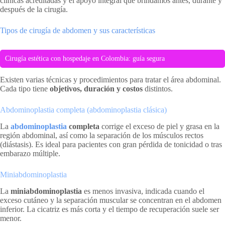
clínicas acreditadas y el apoyo integral que brindamos antes, durante y
después de la cirugía.
Tipos de cirugía de abdomen y sus características
Cirugía estética con hospedaje en Colombia: guía segura
Existen varias técnicas y procedimientos para tratar el área abdominal.
Cada tipo tiene
objetivos, duración y costos
distintos.
Abdominoplastia completa (abdominoplastia clásica)
La
abdominoplastia
completa
corrige el exceso de piel y grasa en la
región abdominal, así como la separación de los músculos rectos
(diástasis). Es ideal para pacientes con gran pérdida de tonicidad o tras
embarazo múltiple.
Miniabdominoplastia
La
miniabdominoplastia
es menos invasiva, indicada cuando el
exceso cutáneo y la separación muscular se concentran en el abdomen
inferior. La cicatriz es más corta y el tiempo de recuperación suele ser
menor.