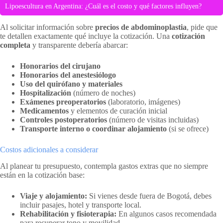
Lipoescultura en Argentina: ¿Cuál es el costo y qué factores influyen?
Al solicitar información sobre
precios de abdominoplastia
, pide que
te detallen exactamente qué incluye la cotización. Una
cotización
completa
y transparente debería abarcar:
Honorarios del cirujano
Honorarios del anestesiólogo
Uso del quirófano y materiales
Hospitalización
(número de noches)
Exámenes preoperatorios
(laboratorio, imágenes)
Medicamentos
y elementos de curación inicial
Controles postoperatorios
(número de visitas incluidas)
Transporte interno o coordinar alojamiento
(si se ofrece)
Costos adicionales a considerar
Al planear tu presupuesto, contempla gastos extras que no siempre
están en la cotización base:
Viaje y alojamiento:
Si vienes desde fuera de Bogotá, debes
incluir pasajes, hotel y transporte local.
Rehabilitación y fisioterapia:
En algunos casos recomendada
para recuperar tono y movilidad.