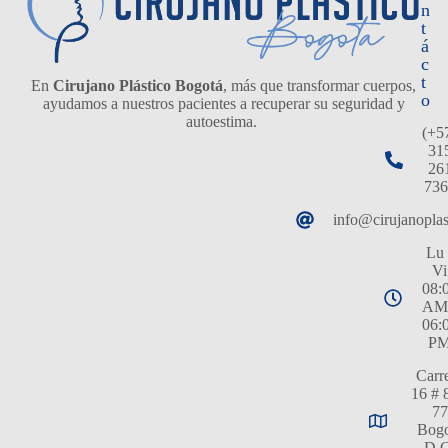
n
t
á
c
t
En
Cirujano Plástico Bogotá
, más que transformar cuerpos,
o
ayudamos a nuestros pacientes a recuperar su seguridad y
autoestima.
(+5
31
26
736
info@cirujanopla
Lu 
Vi
08:
AM
06:
P
Carr
16 # 
77
Bogo
D.C