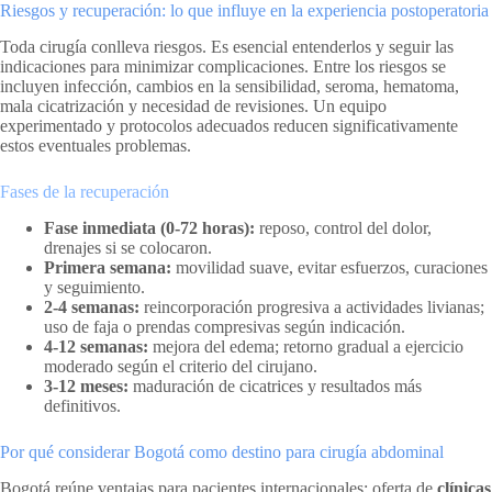
Riesgos y recuperación: lo que influye en la experiencia postoperatoria
Toda cirugía conlleva riesgos. Es esencial entenderlos y seguir las
indicaciones para minimizar complicaciones. Entre los riesgos se
incluyen infección, cambios en la sensibilidad, seroma, hematoma,
mala cicatrización y necesidad de revisiones. Un equipo
experimentado y protocolos adecuados reducen significativamente
estos eventuales problemas.
Fases de la recuperación
Fase inmediata (0-72 horas):
reposo, control del dolor,
drenajes si se colocaron.
Primera semana:
movilidad suave, evitar esfuerzos, curaciones
y seguimiento.
2-4 semanas:
reincorporación progresiva a actividades livianas;
uso de faja o prendas compresivas según indicación.
4-12 semanas:
mejora del edema; retorno gradual a ejercicio
moderado según el criterio del cirujano.
3-12 meses:
maduración de cicatrices y resultados más
definitivos.
Por qué considerar Bogotá como destino para cirugía abdominal
Bogotá reúne ventajas para pacientes internacionales: oferta de
clínicas