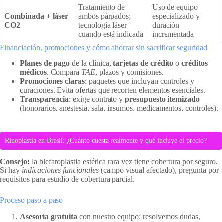
Tratamiento de
Uso de equipo
Combinada + láser
ambos párpados;
especializado y
CO2
tecnología láser
duración
cuando está indicada
incrementada
Financiación, promociones y cómo ahorrar sin sacrificar seguridad
Planes de pago
de la clínica,
tarjetas de crédito
o
créditos
médicos
. Compara
TAE
, plazos y comisiones.
Promociones claras
: paquetes que incluyan controles y
curaciones. Evita ofertas que recorten elementos esenciales.
Transparencia
: exige contrato y
presupuesto itemizado
(honorarios, anestesia, sala, insumos, medicamentos, controles).
Rinoplastia en Brasil: ¿Cuánto cuesta realmente y qué incluye el precio?
Consejo:
la blefaroplastia estética rara vez tiene cobertura por seguro.
Si hay
indicaciones funcionales
(campo visual afectado), pregunta por
requisitos para estudio de cobertura parcial.
Proceso paso a paso
Asesoría gratuita
con nuestro equipo: resolvemos dudas,