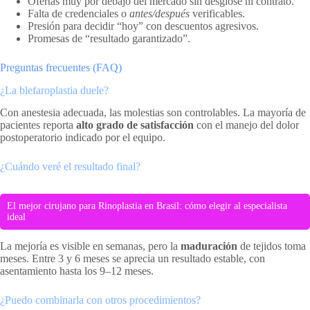
Ofertas muy por debajo del mercado sin desglose ni contrato.
Falta de credenciales o
antes/después
verificables.
Presión para decidir “hoy” con descuentos agresivos.
Promesas de “resultado garantizado”.
Preguntas frecuentes (FAQ)
¿La blefaroplastia duele?
Con anestesia adecuada, las molestias son controlables. La mayoría de
pacientes reporta
alto grado de satisfacción
con el manejo del dolor
postoperatorio indicado por el equipo.
¿Cuándo veré el resultado final?
El mejor cirujano para Rinoplastia en Brasil: cómo elegir al especialista
ideal
La mejoría es visible en semanas, pero la
maduración
de tejidos toma
meses. Entre 3 y 6 meses se aprecia un resultado estable, con
asentamiento hasta los 9–12 meses.
¿Puedo combinarla con otros procedimientos?