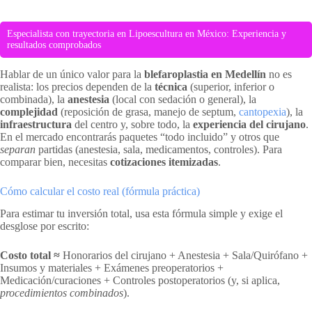
Especialista con trayectoria en Lipoescultura en México: Experiencia y
resultados comprobados
Hablar de un único valor para la
blefaroplastia en Medellín
no es
realista: los precios dependen de la
técnica
(superior, inferior o
combinada), la
anestesia
(local con sedación o general), la
complejidad
(reposición de grasa, manejo de septum,
cantopexia
), la
infraestructura
del centro y, sobre todo, la
experiencia del cirujano
.
En el mercado encontrarás paquetes “todo incluido” y otros que
separan
partidas (anestesia, sala, medicamentos, controles). Para
comparar bien, necesitas
cotizaciones itemizadas
.
Cómo calcular el costo real (fórmula práctica)
Para estimar tu inversión total, usa esta fórmula simple y exige el
desglose por escrito:
Costo total ≈
Honorarios del cirujano + Anestesia + Sala/Quirófano +
Insumos y materiales + Exámenes preoperatorios +
Medicación/curaciones + Controles postoperatorios (y, si aplica,
procedimientos combinados
).