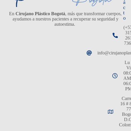
á
c
t
En
Cirujano Plástico Bogotá
, más que transformar cuerpos,
o
ayudamos a nuestros pacientes a recuperar su seguridad y
autoestima.
(+5
31
26
736
info@cirujanopla
Lu 
Vi
08:
AM
06:
P
Carr
16 # 
77
Bogo
D.C
Colom