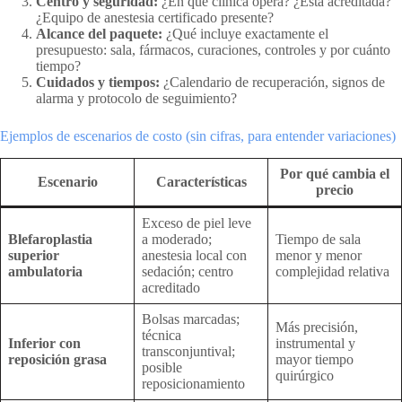
Centro y seguridad:
¿En qué clínica opera? ¿Está acreditada?
¿Equipo de anestesia certificado presente?
Alcance del paquete:
¿Qué incluye exactamente el
presupuesto: sala, fármacos, curaciones, controles y por cuánto
tiempo?
Cuidados y tiempos:
¿Calendario de recuperación, signos de
alarma y protocolo de seguimiento?
Ejemplos de escenarios de costo (sin cifras, para entender variaciones)
Por qué cambia el
Escenario
Características
precio
Exceso de piel leve
Blefaroplastia
a moderado;
Tiempo de sala
superior
anestesia local con
menor y menor
ambulatoria
sedación; centro
complejidad relativa
acreditado
Bolsas marcadas;
Más precisión,
técnica
Inferior con
instrumental y
transconjuntival;
reposición grasa
mayor tiempo
posible
quirúrgico
reposicionamiento