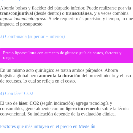
Aborda bolsas y flacidez del párpado inferior. Puede realizarse por vía
transconjuntival
(desde dentro) o
transcutánea
, y a veces combina
reposicionamiento graso
. Suele requerir más precisión y tiempo, lo que
impacta el presupuesto.
3) Combinada (superior + inferior)
Precio lipoescultura con aumento de gluteos: guía de costos, factores y
rangos
En un mismo acto quirúrgico se tratan ambos párpados. Ahorra
logística global pero
aumenta la duración
del procedimiento y el uso
de recursos, lo cual se refleja en el costo.
4) Con láser CO2
El uso de
láser CO2
(según indicación) agrega tecnología y
consumibles, generalmente con un
ligero incremento
sobre la técnica
convencional. Su indicación depende de la evaluación clínica.
Factores que más influyen en el precio en Medellín