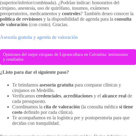
(superior/inferior/combinada). ¿Podrían indicar: honorarios del
cirujano, anestesia, uso de quirófano, insumos, exámenes
preoperatorios, medicamentos y
controles
? También deseo conocer la
política de revisiones
y la disponibilidad de agenda para la
consulta
de valoración
(con costo). Gracias.
Asesoría gratuita y agenda de valoración
Opiniones del mejor cirujano de Lipoescultura en Colombia: testimonios
y resultados
¿Listo para dar el siguiente paso?
Te brindamos
asesoría gratuita
para comparar clínicas y
cirujanos en Medellín.
Verificamos
credenciales
,
acreditaciones
y el
alcance real
de
cada presupuesto.
Coordinamos la
cita de valoración
(la consulta médica
sí tiene
costo
definido por cada clínica).
Te acompañamos en la logística pre y postoperatoria para que
decidas con tranquilidad.