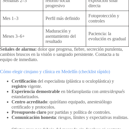
Semanas 2–3
retorno social
exposición solar
progresivo
directa
Fotoprotección y
Mes 1–3
Perfil más definido
controles
Maduración y
Paciencia: la
Meses 3–6+
asentamiento del
evolución es gradual
resultado
Señales de alarma:
dolor que progresa, fiebre, secreción purulenta,
cambios bruscos en la visión o sangrado persistente. Contacta a tu
equipo de inmediato.
Cómo elegir cirujano y clínica en Medellín (checklist rápido)
Certificación
del especialista (plástica u oculoplástica) y
registro
vigente.
Experiencia demostrable
en blefaroplastia con
antes/después
estandarizados.
Centro acreditado
: quirófano equipado, anestesiólogo
certificado y protocolos.
Presupuesto claro
por partidas y política de controles.
Comunicación honesta
: riesgos, límites y expectativas realistas.