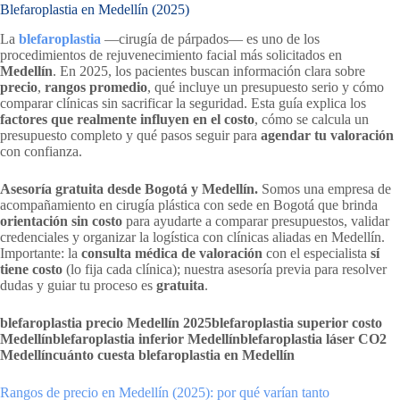
Blefaroplastia en Medellín (2025)
La
blefaroplastia
—cirugía de párpados— es uno de los
procedimientos de rejuvenecimiento facial más solicitados en
Medellín
. En 2025, los pacientes buscan información clara sobre
precio
,
rangos promedio
, qué incluye un presupuesto serio y cómo
comparar clínicas sin sacrificar la seguridad. Esta guía explica los
factores que realmente influyen en el costo
, cómo se calcula un
presupuesto completo y qué pasos seguir para
agendar tu valoración
con confianza.
Asesoría gratuita desde Bogotá y Medellín.
Somos una empresa de
acompañamiento en cirugía plástica con sede en Bogotá que brinda
orientación sin costo
para ayudarte a comparar presupuestos, validar
credenciales y organizar la logística con clínicas aliadas en Medellín.
Importante: la
consulta médica de valoración
con el especialista
sí
tiene costo
(lo fija cada clínica); nuestra asesoría previa para resolver
dudas y guiar tu proceso es
gratuita
.
blefaroplastia precio Medellín 2025
blefaroplastia superior costo
Medellín
blefaroplastia inferior Medellín
blefaroplastia láser CO2
Medellín
cuánto cuesta blefaroplastia en Medellín
Rangos de precio en Medellín (2025): por qué varían tanto