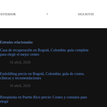
ANTERIOR
SIGUIENTE
Entradas relacionadas
Casa de recuperación en Bogotá, Colombia: guía completa
para elegir el mejor centro
16 abril, 2026
Endolifting precio en Bogotá, Colombia: guía de costos,
clínicas y recomendaciones
16 abril, 2026
Rinoplastia en Puerto Rico precio: Costos y consejos para
elegir