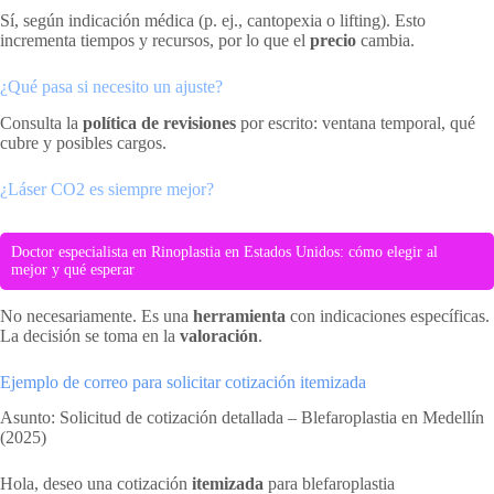
Sí, según indicación médica (p. ej., cantopexia o lifting). Esto
incrementa tiempos y recursos, por lo que el
precio
cambia.
¿Qué pasa si necesito un ajuste?
Consulta la
política de revisiones
por escrito: ventana temporal, qué
cubre y posibles cargos.
¿Láser CO2 es siempre mejor?
Doctor especialista en Rinoplastia en Estados Unidos: cómo elegir al
mejor y qué esperar
No necesariamente. Es una
herramienta
con indicaciones específicas.
La decisión se toma en la
valoración
.
Ejemplo de correo para solicitar cotización itemizada
Asunto: Solicitud de cotización detallada – Blefaroplastia en Medellín
(2025)
Hola, deseo una cotización
itemizada
para blefaroplastia