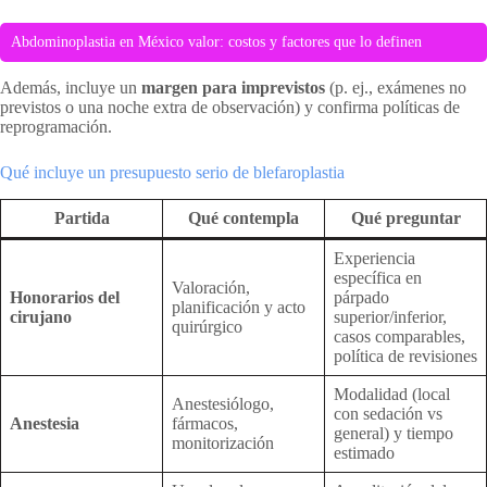
Abdominoplastia en México valor: costos y factores que lo definen
Además, incluye un
margen para imprevistos
(p. ej., exámenes no
previstos o una noche extra de observación) y confirma políticas de
reprogramación.
Qué incluye un presupuesto serio de blefaroplastia
Partida
Qué contempla
Qué preguntar
Experiencia
específica en
Valoración,
Honorarios del
párpado
planificación y acto
cirujano
superior/inferior,
quirúrgico
casos comparables,
política de revisiones
Modalidad (local
Anestesiólogo,
con sedación vs
Anestesia
fármacos,
general) y tiempo
monitorización
estimado