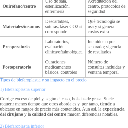
Uso de sala,
Acreditación del
Quirófano/centro
esterilización,
centro, protocolos de
enfermería
seguridad
Descartables,
Qué tecnología se
Materiales/insumos
suturas, láser CO2 si
usa y si genera
corresponde
costos extra
Laboratorios,
Incluidos o por
Preoperatorio
evaluación
separado; vigencia
clínica/oftalmológica
de resultados
Curaciones,
Número de
Postoperatorio
medicamentos
consultas incluidas y
básicos, controles
ventana temporal
Tipos de blefaroplastia y su impacto en el precio
1) Blefaroplastia superior
Corrige exceso de piel y, según el caso, bolsitas de grasa. Suele
requerir menos tiempo que otros abordajes y, por tanto,
tiende
a
ubicarse en rangos de precio más contenidos. Aun así, la
experiencia
del cirujano
y la
calidad del centro
marcan diferencias notables.
2) Blefaroplastia inferior