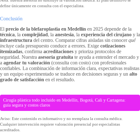
Nota: nuestra asesoría no sustituye la valoración médica. El plan definitivo se
define únicamente en consulta con el especialista.
Conclusión
El
precio de la blefaroplastia en Medellín
en 2025 depende de la
técnica
, la
complejidad
, la
anestesia
, la
experiencia del cirujano
y la
infraestructura
del centro. Comparar cifras aisladas sin conocer
qué
incluye
cada presupuesto conduce a errores. Exige
cotizaciones
itemizadas
, confirma
acreditaciones
y prioriza protocolos de
seguridad. Nuestra
asesoría gratuita
te ayuda a entender el mercado y
a
agendar tu valoración
(consulta con costo) con profesionales
confiables. La combinación de información clara, expectativas realistas
y un equipo experimentado se traduce en decisiones seguras y un
alto
grado de satisfacción
en el resultado.
Cirugía plástica todo incluido en Medellín, Bogotá, Cali y Cartagena:
guía segura y costos claros
Aviso: Este contenido es informativo y no reemplaza la consulta médica.
Cualquier intervención requiere valoración presencial por especialistas
acreditados.