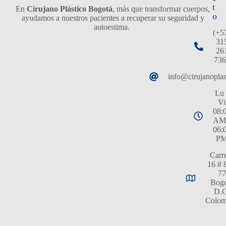
t
En
Cirujano Plástico Bogotá
, más que transformar cuerpos,
o
ayudamos a nuestros pacientes a recuperar su seguridad y
autoestima.
(+5
31
26
736
info@cirujanopla
Lu 
Vi
08:
AM
06:
P
Carr
16 # 
77
Bogo
D.C
Colom