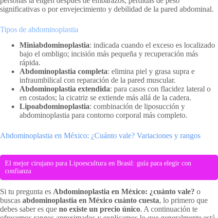
personas la eligen después de embarazos, pérdidas de peso
significativas o por envejecimiento y debilidad de la pared abdominal.
Tipos de abdominoplastia
Miniabdominoplastia
: indicada cuando el exceso es localizado
bajo el ombligo; incisión más pequeña y recuperación más
rápida.
Abdominoplastia completa
: elimina piel y grasa supra e
infraumbilical con reparación de la pared muscular.
Abdominoplastia extendida
: para casos con flacidez lateral o
en costados; la cicatriz se extiende más allá de la cadera.
Lipoabdominoplastia
: combinación de liposucción y
abdominoplastia para contorno corporal más completo.
Abdominoplastia en México: ¿Cuánto vale? Variaciones y rangos
El mejor cirujano para Lipoescultura en Brasil: guía para elegir con
confianza
Si tu pregunta es
Abdominoplastia en México: ¿cuánto vale?
o
buscas
abdominoplastia en México cuánto cuesta
, lo primero que
debes saber es que
no existe un precio único
. A continuación te
ofrecemos rangos aproximados y explicamos lo que generalmente está