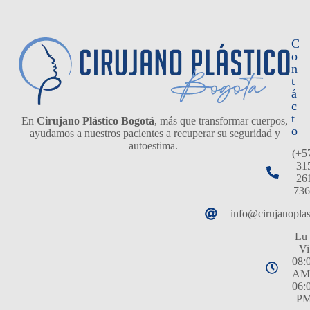
C
o
n
t
á
c
t
En
Cirujano Plástico Bogotá
, más que transformar cuerpos,
o
ayudamos a nuestros pacientes a recuperar su seguridad y
autoestima.
(+5
31
26
736
info@cirujanopla
Lu 
Vi
08:
AM
06:
P