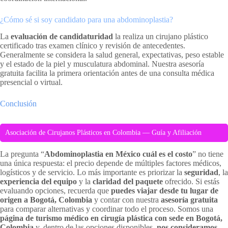
¿Cómo sé si soy candidato para una abdominoplastia?
La
evaluación de candidaturidad
la realiza un cirujano plástico
certificado tras examen clínico y revisión de antecedentes.
Generalmente se considera la salud general, expectativas, peso estable
y el estado de la piel y musculatura abdominal. Nuestra asesoría
gratuita facilita la primera orientación antes de una consulta médica
presencial o virtual.
Conclusión
Asociación de Cirujanos Plásticos en Colombia — Guía y Afiliación
La pregunta “
Abdominoplastia en México cuál es el costo
” no tiene
una única respuesta: el precio depende de múltiples factores médicos,
logísticos y de servicio. Lo más importante es priorizar la
seguridad
, la
experiencia del equipo
y la
claridad del paquete
ofrecido. Si estás
evaluando opciones, recuerda que
puedes viajar desde tu lugar de
origen a Bogotá, Colombia
y contar con nuestra
asesoría gratuita
para comparar alternativas y coordinar todo el proceso. Somos una
página de turismo médico en cirugía plástica con sede en Bogotá,
Colombia
y, dentro de las opciones disponibles,
nos consideramos