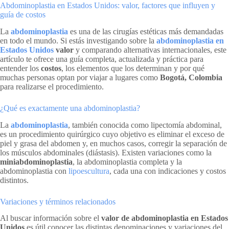
Abdominoplastia en Estados Unidos: valor, factores que influyen y
guía de costos
La
abdominoplastia
es una de las cirugías estéticas más demandadas
en todo el mundo. Si estás investigando sobre la
abdominoplastia en
Estados Unidos
valor
y comparando alternativas internacionales, este
artículo te ofrece una guía completa, actualizada y práctica para
entender los
costos
, los elementos que los determinan y por qué
muchas personas optan por viajar a lugares como
Bogotá, Colombia
para realizarse el procedimiento.
¿Qué es exactamente una abdominoplastia?
La
abdominoplastia
, también conocida como lipectomía abdominal,
es un procedimiento quirúrgico cuyo objetivo es eliminar el exceso de
piel y grasa del abdomen y, en muchos casos, corregir la separación de
los músculos abdominales (diástasis). Existen variaciones como la
miniabdominoplastia
, la abdominoplastia completa y la
abdominoplastia con
lipoescultura
, cada una con indicaciones y costos
distintos.
Variaciones y términos relacionados
Al buscar información sobre el
valor de abdominoplastia en Estados
Unidos
es útil conocer las distintas denominaciones y variaciones del