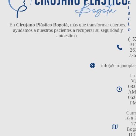
n
t
á
c
t
En
Cirujano Plástico Bogotá
, más que transformar cuerpos,
o
ayudamos a nuestros pacientes a recuperar su seguridad y
autoestima.
(+5
31
26
736
info@cirujanopla
Lu 
Vi
08:
AM
06:
P
Carr
16 # 
77
Bogo
D.C