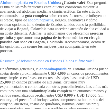
Abdominoplastia en Estados Unidos
: ¿Cuánto vale?
Esta pregunta
es una de las más frecuentes entre quienes consideran mejorar la
apariencia del abdomen mediante cirugía estética. En este artículo
encontrarás una
guía completa
sobre costos, factores que influyen en
el precio, tipos de
abdominoplastia
, riesgos, alternativas y cómo
evaluar opciones tanto dentro de Estados Unidos como la posibilidad
de viajar a
Bogotá, Colombia
para acceder a atención de alta calidad a
un costo diferente. Además, te informamos que ofrecemos
asesoría
gratuita
y que somos una
página de turismo médico en cirugía
plástica con sede en Bogotá, Colombia
. Recomendamos, dentro de
las opciones, que
somos los mejores
para acompañarte en este
proceso.
Resumen: ¿Abdominoplastia en Estados Unidos cuánto vale?
En términos generales, la
abdominoplastia
en Estados Unidos
puede
costar desde aproximadamente
USD 4,000
en casos de procedimientos
muy simples o en áreas con costos más bajos, hasta más de
USD
25,000
en centros privados de alta gama, cirujanos muy
experimentados o combinada con otros procedimientos. Las cifras más
comunes para una
abdominoplastia completa
en entornos urbanos y
centros especializados oscilan entre
USD 8,000 y USD 18,000
. Sin
embargo, el precio final incluye varios componentes: honorarios del
cirujano, anestesia, costos de quirófano, insumos, consultas pre y
postoperatorias, medicamentos y posibles pruebas preoperatorias.