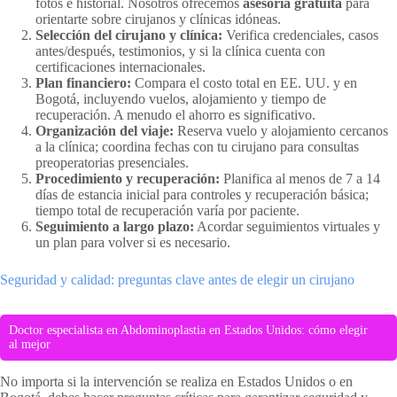
fotos e historial. Nosotros ofrecemos
asesoría gratuita
para
orientarte sobre cirujanos y clínicas idóneas.
Selección del cirujano y clínica:
Verifica credenciales, casos
antes/después, testimonios, y si la clínica cuenta con
certificaciones internacionales.
Plan financiero:
Compara el costo total en EE. UU. y en
Bogotá, incluyendo vuelos, alojamiento y tiempo de
recuperación. A menudo el ahorro es significativo.
Organización del viaje:
Reserva vuelo y alojamiento cercanos
a la clínica; coordina fechas con tu cirujano para consultas
preoperatorias presenciales.
Procedimiento y recuperación:
Planifica al menos de 7 a 14
días de estancia inicial para controles y recuperación básica;
tiempo total de recuperación varía por paciente.
Seguimiento a largo plazo:
Acordar seguimientos virtuales y
un plan para volver si es necesario.
Seguridad y calidad: preguntas clave antes de elegir un cirujano
Doctor especialista en Abdominoplastia en Estados Unidos: cómo elegir
al mejor
No importa si la intervención se realiza en Estados Unidos o en