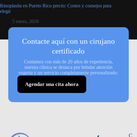
Rinoplastia en Puerto Rico precio: Costos y consejos para
elegir
5 enero, 2026
Contacte aquí con un cirujano
certificado
Contamos con más de 20 años de experiencia,
nuestra clínica se destaca por brindar atención
experta y un servicio completamente personalizado.
Agendar una cita ahora
C