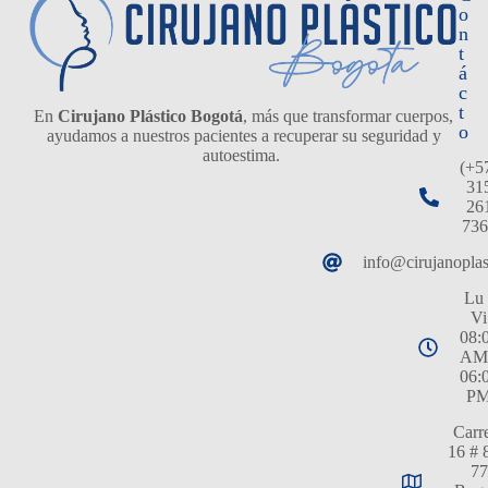
o
n
t
á
c
t
En
Cirujano Plástico Bogotá
, más que transformar cuerpos,
o
ayudamos a nuestros pacientes a recuperar su seguridad y
autoestima.
(+5
31
26
736
info@cirujanopla
Lu 
Vi
08:
AM
06:
P
Carr
16 # 
77